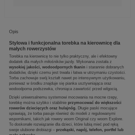
Opis
Stylowa i funkcjonalna torebka na kierownicę dla
małych rowerzystów
Torebka na kierownicę to nie tylko praktyczny, ale i efektowny
dodatek dla małych miłośników jazdy. Wykonana została z
wysokiej jakości, wodoodpornych tkanin
i starannie dobranych
dodatków, dzięki czemu jest trwała i łatwa w utrzymaniu czystości.
Torba zachowuje swój kształt nawet po intensywnym użytkowaniu,
ponieważ w środku znajduje się pianka usztywniająca oraz
wodoodporna podszewka, chroniąca zawartość przed wilgocią.
Dzięki uniwersalnemu systemowi mocowania na mocne rzepy,
torebkę można szybko i stabilnie
przymocować do większości
rowerów dziecięcych oraz hulajnóg.
Długie paski mocujące
sprawiają, że torba pasuje również do modeli z regulowanymi
wspornikami, takich jak rowery woom Original czy woom Explore.
To doskonałe rozwiązanie dla dzieci, które lubią mieć pod ręką
swoje ulubione drobiazgi –
przekąski, napój, telefon, portfel lub