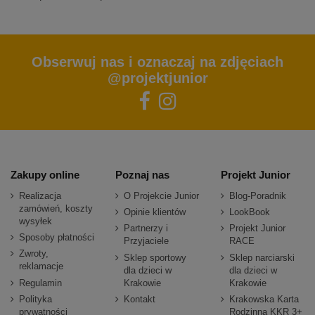
Obserwuj nas i oznaczaj na zdjęciach
@projektjunior
Zakupy online
Poznaj nas
Projekt Junior
Realizacja
O Projekcie Junior
Blog-Poradnik
zamówień, koszty
Opinie klientów
LookBook
wysyłek
Partnerzy i
Projekt Junior
Sposoby płatności
Przyjaciele
RACE
Zwroty,
Sklep sportowy
Sklep narciarski
reklamacje
dla dzieci w
dla dzieci w
Regulamin
Krakowie
Krakowie
Polityka
Kontakt
Krakowska Karta
prywatności
Rodzinna KKR 3+