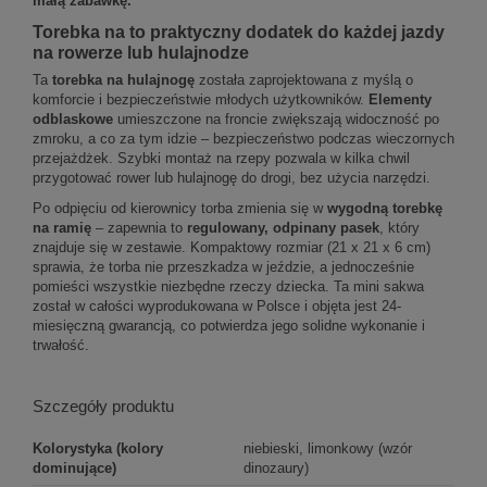
małą zabawkę.
Torebka na to praktyczny dodatek do każdej jazdy
na rowerze lub hulajnodze
Ta
torebka na hulajnogę
została zaprojektowana z myślą o
komforcie i bezpieczeństwie młodych użytkowników.
Elementy
odblaskowe
umieszczone na froncie zwiększają widoczność po
zmroku, a co za tym idzie – bezpieczeństwo podczas wieczornych
przejażdżek. Szybki montaż na rzepy pozwala w kilka chwil
przygotować rower lub hulajnogę do drogi, bez użycia narzędzi.
Po odpięciu od kierownicy torba zmienia się w
wygodną torebkę
na ramię
– zapewnia to
regulowany, odpinany pasek
, który
znajduje się w zestawie. Kompaktowy rozmiar (21 x 21 x 6 cm)
sprawia, że torba nie przeszkadza w jeździe, a jednocześnie
pomieści wszystkie niezbędne rzeczy dziecka. Ta mini sakwa
został w całości wyprodukowana w Polsce i objęta jest 24-
miesięczną gwarancją, co potwierdza jego solidne wykonanie i
trwałość.
Szczegóły produktu
Kolorystyka (kolory
niebieski, limonkowy (wzór
dominujące)
dinozaury)