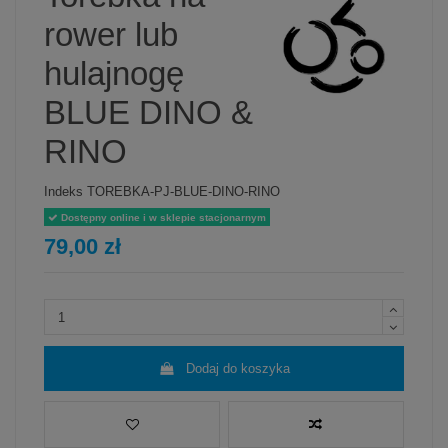
rower lub
hulajnogę
BLUE DINO &
RINO
Indeks
TOREBKA-PJ-BLUE-DINO-RINO
Dostępny online i w sklepie stacjonarnym
79,00 zł
Dodaj do koszyka