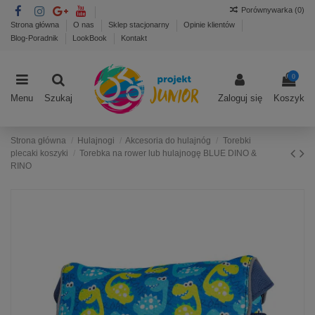
Porównywarka (
0
)
Strona główna
O nas
Sklep stacjonarny
Opinie klientów
Blog-Poradnik
LookBook
Kontakt
0
Menu
Szukaj
Zaloguj się
Koszyk
Strona główna
Hulajnogi
Akcesoria do hulajnóg
Torebki
plecaki koszyki
Torebka na rower lub hulajnogę BLUE DINO &
RINO