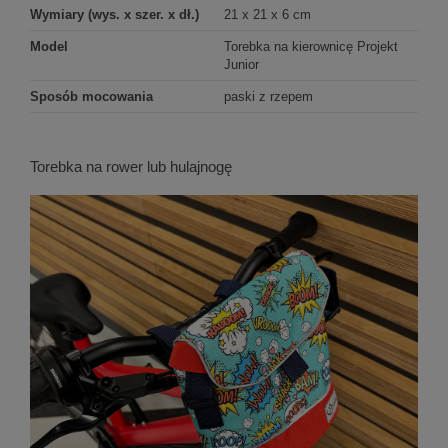
Wymiary (wys. x szer. x dł.)
21 x 21 x 6 cm
Model
Torebka na kierownicę Projekt
Junior
Sposób mocowania
paski z rzepem
Torebka na rower lub hulajnogę