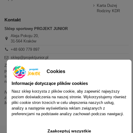
Karta Dużej
Rodziny KDR
Kontakt
Sklep sportowy PROJEKT JUNIOR
Aleja Pokoju 20,
31-564 Kraków
+48 600 779 897
sklep@projektjunior.pl
Zapraszamy do sklepu stacjonarnego:
poniedziałek - piątek: 11.00-19.00
Cookies
sobota: 10.00-14.00
niedziela (każda): nieczynne
Informacje dotyczące plików cookies
Nasz sklep korzysta z plików cookie, aby zapewnić najwyższy
Nie odpowiadamy na wiadomości SMS. W sprawach dotyczących
poziom doświadczenia na naszej stronie. Wykorzystujemy również
zamówień i oferty prosimy o kontakt mailowy, telefoniczny lub przez
pliki cookie stron trzecich w celu ulepszenia naszych usług,
Messenger.
analizy a następnie wyświetlania reklam związanych z
preferencjami na podstawie analizy zachowań podczas nawigacji.
Zaakceptuj wszystkie