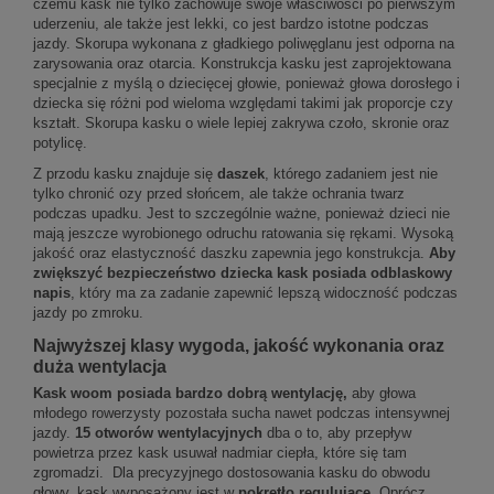
czemu kask nie tylko zachowuje swoje właściwości po pierwszym
uderzeniu, ale także jest lekki, co jest bardzo istotne podczas
jazdy. Skorupa wykonana z gładkiego poliwęglanu jest odporna na
zarysowania oraz otarcia. Konstrukcja kasku jest zaprojektowana
specjalnie z myślą o dziecięcej głowie, ponieważ głowa dorosłego i
dziecka się różni pod wieloma względami takimi jak proporcje czy
kształt. Skorupa kasku o wiele lepiej zakrywa czoło, skronie oraz
potylicę.
Z przodu kasku znajduje się
daszek
, którego zadaniem jest nie
tylko chronić ozy przed słońcem, ale także ochrania twarz
podczas upadku. Jest to szczególnie ważne, ponieważ dzieci nie
mają jeszcze wyrobionego odruchu ratowania się rękami. Wysoką
jakość oraz elastyczność daszku zapewnia jego konstrukcja.
Aby
zwiększyć bezpieczeństwo dziecka kask posiada odblaskowy
napis
, który ma za zadanie zapewnić lepszą widoczność podczas
jazdy po zmroku.
Najwyższej klasy wygoda, jakość wykonania oraz
duża wentylacja
Kask woom posiada bardzo dobrą wentylację,
aby głowa
młodego rowerzysty pozostała sucha nawet podczas intensywnej
jazdy.
15 otworów wentylacyjnych
dba o to, aby przepływ
powietrza przez kask usuwał nadmiar ciepła, które się tam
zgromadzi. Dla precyzyjnego dostosowania kasku do obwodu
głowy, kask wyposażony jest w
pokrętło regulujące
. Oprócz