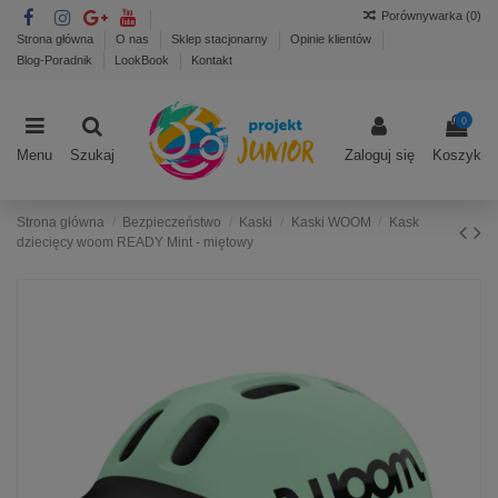
Porównywarka (
0
)
Strona główna
O nas
Sklep stacjonarny
Opinie klientów
Blog-Poradnik
LookBook
Kontakt
0
Menu
Szukaj
Zaloguj się
Koszyk
Strona główna
Bezpieczeństwo
Kaski
Kaski WOOM
Kask
dziecięcy woom READY Mint - miętowy