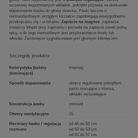
wcześniej wspomnianych wkładek, pokrętło pozwala na doskonałe
dopasowanie kasku do głowy dziecka. Paski boczne o
niestandardowym okrągłym kształcie zapobiegają niewygodnemu
przekręcaniu się i uciskaniu.
Zapięcie na magnes
, zapewnia
mniejszy kłopot przy zapinaniu i pozwala na zapięcia nawet jedną
ręką, a do tego niemożliwym jest przytrzaśnięcie brody lub
włosów. Zamknięcie sygnalizowane jest głośnym kliknięciem.
Szczegóły produktu
Kolorystyka (kolory
miętowy
dominujące)
Sposób dopasowania
obręcz regulowana pokrętłem,
paski mocujące z klamrą,
wkładki wyścielające
Konstrukcja kasku
inmould
Otwory wentylacyjne
15
Rozmiary kasku / regulacja
od 46 do 50 cm
rozmiaru
od 50 do 53 cm
od 53 do 57 cm