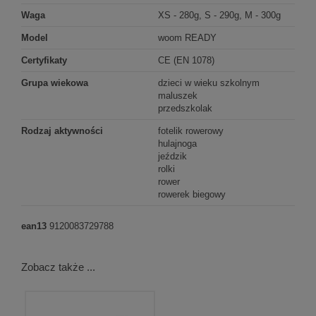
Waga
XS - 280g, S - 290g, M - 300g
Model
woom READY
Certyfikaty
CE (EN 1078)
Grupa wiekowa
dzieci w wieku szkolnym
maluszek
przedszkolak
Rodzaj aktywności
fotelik rowerowy
hulajnoga
jeździk
rolki
rower
rowerek biegowy
ean13
9120083729788
Zobacz także ...