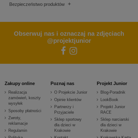
+
Bezpieczeństwo produktów
Obserwuj nas i oznaczaj na zdjęciach
@projektjunior
Zakupy online
Poznaj nas
Projekt Junior
Realizacja
O Projekcie Junior
Blog-Poradnik
zamówień, koszty
Opinie klientów
LookBook
wysyłek
Partnerzy i
Projekt Junior
Sposoby płatności
Przyjaciele
RACE
Zwroty,
Sklep sportowy
Sklep narciarski
reklamacje
dla dzieci w
dla dzieci w
Regulamin
Krakowie
Krakowie
Polityka
Kontakt
Krakowska Karta