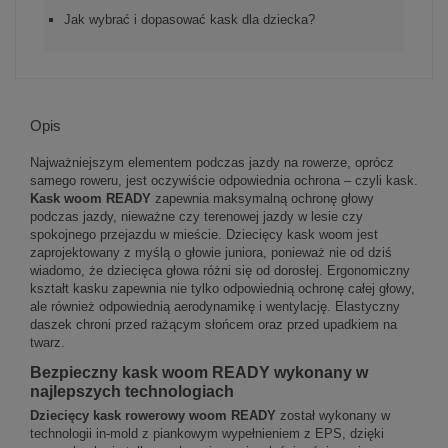
Jak wybrać i dopasować kask dla dziecka?
Opis
Najważniejszym elementem podczas jazdy na rowerze, oprócz
samego roweru, jest oczywiście odpowiednia ochrona – czyli kask.
Kask woom
READY
zapewnia maksymalną ochronę głowy
podczas jazdy, nieważne czy terenowej jazdy w lesie czy
spokojnego przejazdu w mieście. Dziecięcy kask woom jest
zaprojektowany z myślą o głowie juniora, ponieważ nie od dziś
wiadomo, że dziecięca głowa różni się od dorosłej. Ergonomiczny
kształt kasku zapewnia nie tylko odpowiednią ochronę całej głowy,
ale również odpowiednią aerodynamikę i wentylację. Elastyczny
daszek chroni przed rażącym słońcem oraz przed upadkiem na
twarz.
Bezpieczny kask woom READY wykonany w
najlepszych technologiach
Dziecięcy kask rowerowy woom
READY
został wykonany w
technologii in-mold z piankowym wypełnieniem z EPS, dzięki