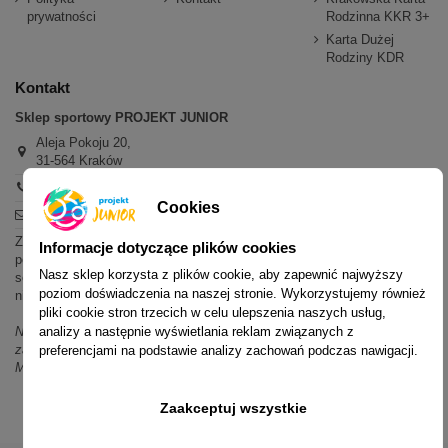
prywatności
Rodzinna KKR 3+
Karta Dużej
Rodziny KDR
Kontakt
Sklep sportowy PROJEKT JUNIOR
Aleja Pokoju 20,
31-564 Kraków
+48 600 779 897
Cookies
sklep@projektjunior.pl
Zapraszamy do sklepu stacjonarnego:
Informacje dotyczące plików cookies
poniedziałek - piątek: 11.00-19.00
Nasz sklep korzysta z plików cookie, aby zapewnić najwyższy
sobota: 10.00-14.00
poziom doświadczenia na naszej stronie. Wykorzystujemy również
niedziela (każda): nieczynne
pliki cookie stron trzecich w celu ulepszenia naszych usług,
analizy a następnie wyświetlania reklam związanych z
Nie odpowiadamy na wiadomości SMS. W sprawach dotyczących
zamówień i oferty prosimy o kontakt mailowy, telefoniczny lub przez
preferencjami na podstawie analizy zachowań podczas nawigacji.
Messenger.
Zaakceptuj wszystkie