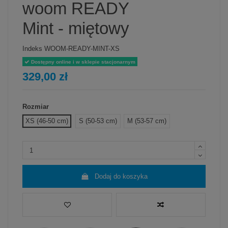
woom READY
Mint - miętowy
Indeks
WOOM-READY-MINT-XS
Dostępny online i w sklepie stacjonarnym
329,00 zł
Rozmiar
XS (46-50 cm)
S (50-53 cm)
M (53-57 cm)
Dodaj do koszyka