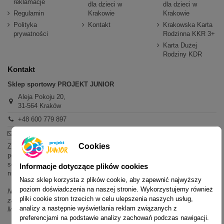
reklamacje
dla dzieci w
dla dzieci w
Regulamin
Krakowie
Krakowie
Polityka
Kontakt
Krakowska Karta
prywatności
Rodzinna KKR 3+
Karta Dużej
Rodziny KDR
Kontakt
Sklep sportowy PROJEKT JUNIOR
Aleja Pokoju 20,
31-564 Kraków
+48 600 779 897
sklep@projektjunior.pl
Cookies
Zapraszamy do sklepu stacjonarnego:
poniedziałek - piątek: 11.00-19.00
sobota: 10.00-14.00
Informacje dotyczące plików cookies
niedziela (każda): nieczynne
Nasz sklep korzysta z plików cookie, aby zapewnić najwyższy
poziom doświadczenia na naszej stronie. Wykorzystujemy również
Nie odpowiadamy na wiadomości SMS. W sprawach dotyczących
pliki cookie stron trzecich w celu ulepszenia naszych usług,
zamówień i oferty prosimy o kontakt mailowy, telefoniczny lub przez
analizy a następnie wyświetlania reklam związanych z
Messenger.
preferencjami na podstawie analizy zachowań podczas nawigacji.