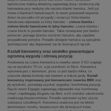
wykończone miękką okładziną zapewniają dużą i skuteczną siłę
hamowania przy niedużej sile nacisku klamki hamulca. Jeśli już
mowa o klamkach hamulcowych, to woom postanowił wspomóc
dzieci na początku ich przygody i oznaczyć która klamka
hamulcowa odpowiada za który hamulec –
zielona klamka i
zielone klocki hamulcowe to tylny hamulec
; czarna klamka i
czarne klocki to przedni hamulec. Takie rozwiązanie jest bardzo
pomocne i pomaga dziecku rozróżnić hamulce, aby zapobiec
przypadkowej pomyłce. Ponadto dźwignie hamulca są specjalnie
'pomniejszone' aby dopasować się do dziecięcych rączek.
Kształt kierownicy oraz siodełko gwarantujące
ogromną wygodę i zdrową pozycję
Anodowana na czarno kierownica w rowerku woom 3 GO znajduje
się na wysokości 70 cm, a jej szerokość to 50cm. Kierownica
wykonana jest z aluminium, przez co jest bardzo lekka, co
znacznie ułatwia kontrolę nad rowerem w trakcie jazdy.
Kształt
kierownicy inspirowany jest kierownicami rowerów BMX
oraz
jej wysokość, pozwalają uzyskać wygodną i komfortową pozycję.
Rączki woom Ergogrip zapewniają odpowiedni oraz komfortowy
chwyt i zapobiegają ślizganiu się dłoni, a ich szerokie zakończenia
zwiększają bezpieczeństwo. Ponadto wykonane są bez użycia
substancji szkodliwych. Kierownica osadzona jest na lekkim
aluminiowym mostku, bezpiecznym dla dziecięcych kolan,