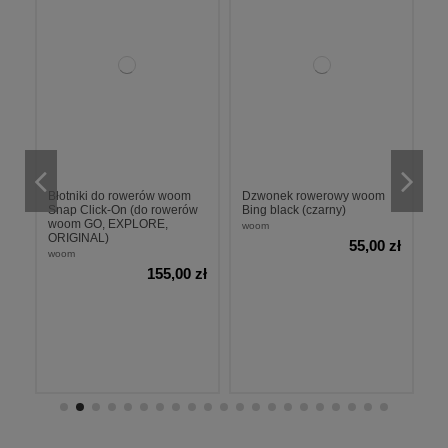
z
Błotniki do rowerów woom
Dzwonek rowerowy woom
To
Snap Click-On (do rowerów
Bing black (czarny)
h
woom GO, EXPLORE,
woom
w
ORIGINAL)
zł
55,00 zł
woom
155,00 zł