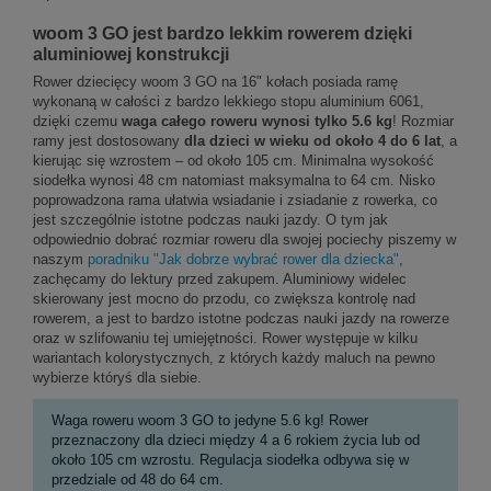
woom 3 GO jest bardzo lekkim rowerem dzięki
aluminiowej konstrukcji
Rower dziecięcy woom 3 GO na 16" kołach posiada ramę
wykonaną w całości z bardzo lekkiego stopu aluminium 6061,
dzięki czemu
waga całego roweru wynosi tylko 5.6 kg
! Rozmiar
ramy jest dostosowany
dla dzieci w wieku od około 4 do 6 lat
, a
kierując się wzrostem – od około 105 cm. Minimalna wysokość
siodełka wynosi 48 cm natomiast maksymalna to 64 cm. Nisko
poprowadzona rama ułatwia wsiadanie i zsiadanie z rowerka, co
jest szczególnie istotne podczas nauki jazdy. O tym jak
odpowiednio dobrać rozmiar roweru dla swojej pociechy piszemy w
naszym
poradniku "Jak dobrze wybrać rower dla dziecka"
,
zachęcamy do lektury przed zakupem. Aluminiowy widelec
skierowany jest mocno do przodu, co zwiększa kontrolę nad
rowerem, a jest to bardzo istotne podczas nauki jazdy na rowerze
oraz w szlifowaniu tej umiejętności. Rower występuje w kilku
wariantach kolorystycznych, z których każdy maluch na pewno
wybierze któryś dla siebie.
Waga roweru woom 3 GO to jedyne 5.6 kg! Rower
przeznaczony dla dzieci między 4 a 6 rokiem życia lub od
około 105 cm wzrostu. Regulacja siodełka odbywa się w
przedziale od 48 do 64 cm.