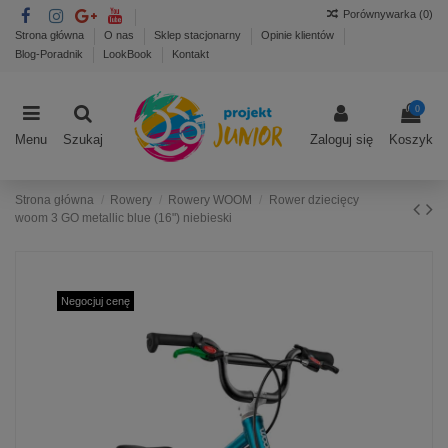
Porównywarka (
0
)
Strona główna
O nas
Sklep stacjonarny
Opinie klientów
Blog-Poradnik
LookBook
Kontakt
0
Menu
Szukaj
Zaloguj się
Koszyk
Strona główna
Rowery
Rowery WOOM
Rower dziecięcy
woom 3 GO metallic blue (16") niebieski
Negocjuj cenę