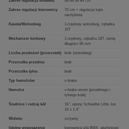
Zakres regulacja siodełka
od 48 do 64 cm
Zakres regulacji kierownicy
70 cm + regulacja kąta
nachylenia
Kaseta/Wolnobieg
1-rzędowy wolnobieg, zębatka
10T
Mechanizm korbowy
1-rzędowy, zębatka 18T, ramię
długości 95 mm
Liczba przełożeń (przerzutek)
brak (wolnobieg)
Przerzutka przednia
brak
Przerzutka tylna
brak
Typ hamulców
v-brake
Hamulce
v-brake woom (przedniego i
tylnego koła)
Średnice i rodzaj kół
16″, opony Schwalbe Little Joe
16 x 1.4″
Widelec
sztywny
Istotne wyposażenie
kierownica a'la BMX, aluminiowy