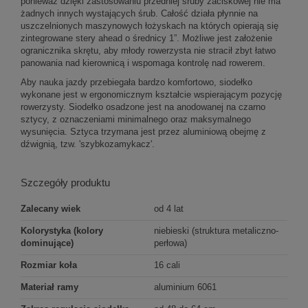
ponieważ dzięki zastosowaniu przedniej śruby zaciskowej nie ma
żadnych innych wystających śrub. Całość działa płynnie na
uszczelnionych maszynowych łożyskach na których opierają się
zintegrowane stery ahead o średnicy 1”. Możliwe jest założenie
ogranicznika skrętu, aby młody rowerzysta nie stracił zbyt łatwo
panowania nad kierownicą i wspomaga kontrolę nad rowerem.
Aby nauka jazdy przebiegała bardzo komfortowo, siodełko
wykonane jest w ergonomicznym kształcie wspierającym pozycję
rowerzysty. Siodełko osadzone jest na anodowanej na czarno
sztycy, z oznaczeniami minimalnego oraz maksymalnego
wysunięcia. Sztyca trzymana jest przez aluminiową obejmę z
dźwignią, tzw. 'szybkozamykacz'.
Szczegóły produktu
Zalecany wiek
od 4 lat
Kolorystyka (kolory
niebieski (struktura metaliczno-
dominujące)
perłowa)
Rozmiar koła
16 cali
Materiał ramy
aluminium 6061