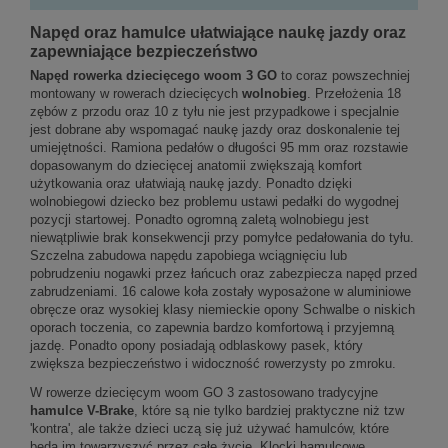
Napęd oraz hamulce ułatwiające naukę jazdy oraz
zapewniające bezpieczeństwo
Napęd rowerka dziecięcego woom 3 GO
to coraz powszechniej
montowany w rowerach dziecięcych
wolnobieg
. Przełożenia 18
zębów z przodu oraz 10 z tyłu nie jest przypadkowe i specjalnie
jest dobrane aby wspomagać naukę jazdy oraz doskonalenie tej
umiejętności. Ramiona pedałów o długości 95 mm oraz rozstawie
dopasowanym do dziecięcej anatomii zwiększają komfort
użytkowania oraz ułatwiają naukę jazdy. Ponadto dzięki
wolnobiegowi dziecko bez problemu ustawi pedałki do wygodnej
pozycji startowej. Ponadto ogromną zaletą wolnobiegu jest
niewątpliwie brak konsekwencji przy pomyłce pedałowania do tyłu.
Szczelna zabudowa napędu zapobiega wciągnięciu lub
pobrudzeniu nogawki przez łańcuch oraz zabezpiecza napęd przed
zabrudzeniami. 16 calowe koła zostały wyposażone w aluminiowe
obręcze oraz wysokiej klasy niemieckie opony Schwalbe o niskich
oporach toczenia, co zapewnia bardzo komfortową i przyjemną
jazdę. Ponadto opony posiadają odblaskowy pasek, który
zwiększa bezpieczeństwo i widoczność rowerzysty po zmroku.
W rowerze dziecięcym woom GO 3 zastosowano tradycyjne
hamulce V-Brake
, które są nie tylko bardziej praktyczne niż tzw
'kontra', ale także dzieci uczą się już używać hamulców, które
będą im towarzyszyć przez całe życie. Klocki hamulcowe