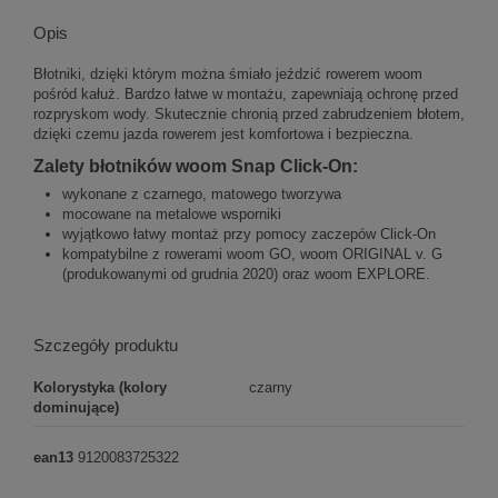
Opis
Błotniki, dzięki którym można śmiało jeździć rowerem woom
pośród kałuż. Bardzo łatwe w montażu, zapewniają ochronę przed
rozpryskom wody. Skutecznie chronią przed zabrudzeniem błotem,
dzięki czemu jazda rowerem jest komfortowa i bezpieczna.
Zalety błotników woom Snap Click-On:
wykonane z czarnego, matowego tworzywa
mocowane na metalowe wsporniki
wyjątkowo łatwy montaż przy pomocy zaczepów Click-On
kompatybilne z rowerami woom GO, woom ORIGINAL v. G
(produkowanymi od grudnia 2020) oraz woom EXPLORE.
Szczegóły produktu
Kolorystyka (kolory
czarny
dominujące)
ean13
9120083725322