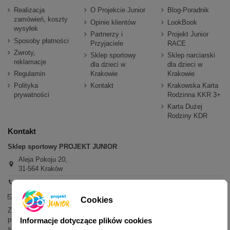
Realizacja
O Projekcie Junior
Blog-Poradnik
zamówień, koszty
Opinie klientów
LookBook
wysyłek
Partnerzy i
Projekt Junior
Sposoby płatności
Przyjaciele
RACE
Zwroty,
Sklep sportowy
Sklep narciarski
reklamacje
dla dzieci w
dla dzieci w
Regulamin
Krakowie
Krakowie
Polityka
Kontakt
Krakowska Karta
prywatności
Rodzinna KKR 3+
Karta Dużej
Rodziny KDR
Kontakt
Sklep sportowy PROJEKT JUNIOR
Aleja Pokoju 20,
31-564 Kraków
+48 600 779 897
sklep@projektjunior.pl
Cookies
Zapraszamy do sklepu stacjonarnego:
poniedziałek - piątek: 11.00-19.00
Informacje dotyczące plików cookies
sobota: 10.00-14.00