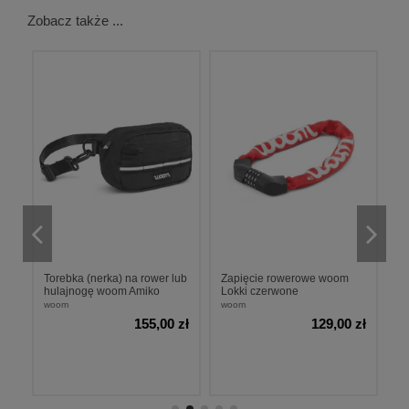
Zobacz także ...
Torebka (nerka) na rower lub
Zapięcie rowerowe woom
D
hulajnogę woom Amiko
Lokki czerwone
V
woom
woom
w
zł
155,00 zł
129,00 zł