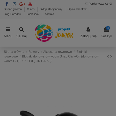
Porównywarka (
0
)
Strona główna
O nas
Sklep stacjonarny
Opinie klientów
Blog-Poradnik
LookBook
Kontakt
0
Menu
Szukaj
Zaloguj się
Koszyk
Strona główna
Rowery
Akcesoria rowerowe
Błotniki
rowerowe
Błotniki do rowerów woom Snap Click-On (do rowerów
woom GO, EXPLORE, ORIGINAL)