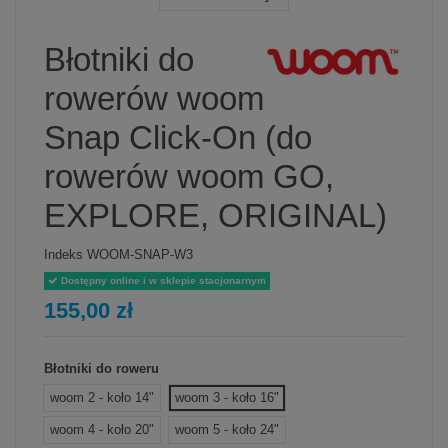
Błotniki do
rowerów woom
Snap Click-On (do
rowerów woom GO,
EXPLORE, ORIGINAL)
Indeks
WOOM-SNAP-W3
Dostępny online i w sklepie stacjonarnym
155,00 zł
Błotniki do roweru
woom 2 - koło 14"
woom 3 - koło 16"
woom 4 - koło 20"
woom 5 - koło 24"