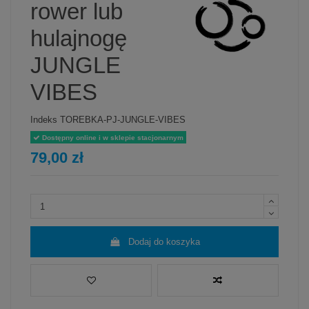
rower lub
hulajnogę
JUNGLE
VIBES
Indeks
TOREBKA-PJ-JUNGLE-VIBES
Dostępny online i w sklepie stacjonarnym
79,00 zł
Dodaj do koszyka