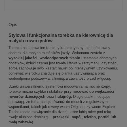
Opis
Stylowa i funkcjonalna torebka na kierownicę dla
małych rowerzystów
Torebka na kierownicę to nie tylko praktyczny, ale i efektowny
dodatek dla małych miłośników jazdy. Wykonana została z
wysokiej jakości, wodoodpornych tkanin
i starannie dobranych
dodatków, dzięki czemu jest trwała i łatwa w utrzymaniu czystości.
Torba zachowuje swój kształt nawet po intensywnym użytkowaniu,
ponieważ w środku znajduje się pianka usztywniająca oraz
wodoodporna podszewka, chroniąca zawartość przed wilgocią.
Dzięki uniwersalnemu systemowi mocowania na mocne rzepy,
torebkę można szybko i stabilnie
przymocować do większości
rowerów dziecięcych oraz hulajnóg.
Długie paski mocujące
sprawiają, że torba pasuje również do modeli z regulowanymi
wspornikami, takich jak rowery woom Original czy woom Explore.
To doskonałe rozwiązanie dla dzieci, które lubią mieć pod ręką
swoje ulubione drobiazgi –
przekąski, napój, telefon, portfel lub
małą zabawkę.