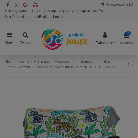
Porównywarka (
0
)
Strona główna
O nas
Sklep stacjonarny
Opinie klientów
Blog-Poradnik
LookBook
Kontakt
0
Menu
Szukaj
Zaloguj się
Koszyk
Strona główna
Hulajnogi
Akcesoria do hulajnóg
Torebki
plecaki koszyki
Torebka na rower lub hulajnogę JUNGLE VIBES