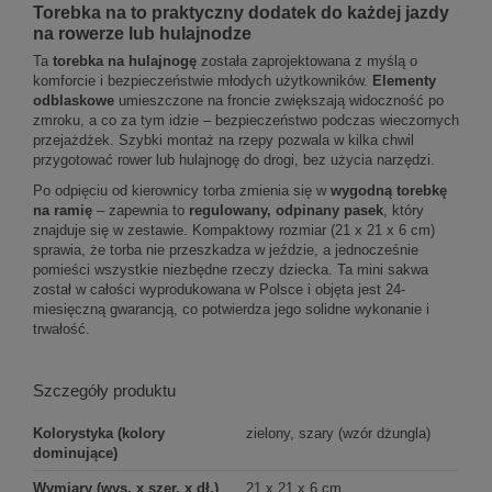
Torebka na to praktyczny dodatek do każdej jazdy
na rowerze lub hulajnodze
Ta
torebka na hulajnogę
została zaprojektowana z myślą o
komforcie i bezpieczeństwie młodych użytkowników.
Elementy
odblaskowe
umieszczone na froncie zwiększają widoczność po
zmroku, a co za tym idzie – bezpieczeństwo podczas wieczornych
przejażdżek. Szybki montaż na rzepy pozwala w kilka chwil
przygotować rower lub hulajnogę do drogi, bez użycia narzędzi.
Po odpięciu od kierownicy torba zmienia się w
wygodną torebkę
na ramię
– zapewnia to
regulowany, odpinany pasek
, który
znajduje się w zestawie. Kompaktowy rozmiar (21 x 21 x 6 cm)
sprawia, że torba nie przeszkadza w jeździe, a jednocześnie
pomieści wszystkie niezbędne rzeczy dziecka. Ta mini sakwa
został w całości wyprodukowana w Polsce i objęta jest 24-
miesięczną gwarancją, co potwierdza jego solidne wykonanie i
trwałość.
Szczegóły produktu
Kolorystyka (kolory
zielony, szary (wzór dżungla)
dominujące)
Wymiary (wys. x szer. x dł.)
21 x 21 x 6 cm