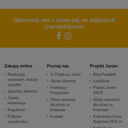
Obserwuj nas i oznaczaj na zdjęciach
@projektjunior
Zakupy online
Poznaj nas
Projekt Junior
Realizacja
O Projekcie Junior
Blog-Poradnik
zamówień, koszty
Opinie klientów
LookBook
wysyłek
Partnerzy i
Projekt Junior
Sposoby płatności
Przyjaciele
RACE
Zwroty,
Sklep sportowy
Sklep narciarski
reklamacje
dla dzieci w
dla dzieci w
Regulamin
Krakowie
Krakowie
Polityka
Kontakt
Krakowska Karta
prywatności
Rodzinna KKR 3+