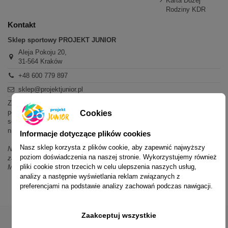
Karta Dużej
Rodziny KDR
Kontakt
Sklep sportowy PROJEKT JUNIOR
Aleja Pokoju 20,
31-564 Kraków
+48 600 779 897
sklep@projektjunior.pl
Zapraszamy do sklepu stacjonarnego:
poniedziałek - piątek: 11.00-19.00
Cookies
sobota: 10.00-14.00
niedziela (każda): nieczynne
Informacje dotyczące plików cookies
Nasz sklep korzysta z plików cookie, aby zapewnić najwyższy
Nie odpowiadamy na wiadomości SMS. W sprawach dotyczących
poziom doświadczenia na naszej stronie. Wykorzystujemy również
zamówień i oferty prosimy o kontakt mailowy, telefoniczny lub przez
pliki cookie stron trzecich w celu ulepszenia naszych usług,
Messenger.
analizy a następnie wyświetlania reklam związanych z
preferencjami na podstawie analizy zachowań podczas nawigacji.
Zaakceptuj wszystkie