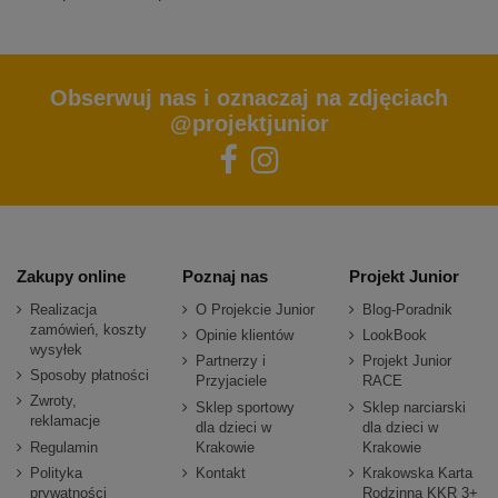
Obserwuj nas i oznaczaj na zdjęciach
@projektjunior
Zakupy online
Poznaj nas
Projekt Junior
Realizacja
O Projekcie Junior
Blog-Poradnik
zamówień, koszty
Opinie klientów
LookBook
wysyłek
Partnerzy i
Projekt Junior
Sposoby płatności
Przyjaciele
RACE
Zwroty,
Sklep sportowy
Sklep narciarski
reklamacje
dla dzieci w
dla dzieci w
Regulamin
Krakowie
Krakowie
Polityka
Kontakt
Krakowska Karta
prywatności
Rodzinna KKR 3+