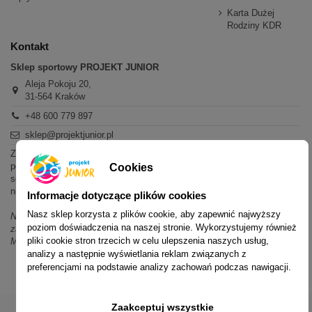
Karta Dużej
Rodziny KDR
Kontakt
Sklep sportowy PROJEKT JUNIOR
Aleja Pokoju 20,
31-564 Kraków
+48 600 779 897
sklep@projektjunior.pl
Zapraszamy do sklepu stacjonarnego:
poniedziałek - piątek: 11.00-19.00
Cookies
sobota: 10.00-14.00
niedziela (każda): nieczynne
Informacje dotyczące plików cookies
Nasz sklep korzysta z plików cookie, aby zapewnić najwyższy
Nie odpowiadamy na wiadomości SMS. W sprawach dotyczących
poziom doświadczenia na naszej stronie. Wykorzystujemy również
zamówień i oferty prosimy o kontakt mailowy, telefoniczny lub przez
pliki cookie stron trzecich w celu ulepszenia naszych usług,
Messenger.
analizy a następnie wyświetlania reklam związanych z
preferencjami na podstawie analizy zachowań podczas nawigacji.
Zaakceptuj wszystkie