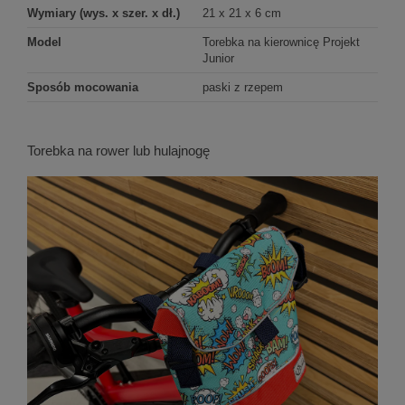
Wymiary (wys. x szer. x dł.)
21 x 21 x 6 cm
Model
Torebka na kierownicę Projekt
Junior
Sposób mocowania
paski z rzepem
Torebka na rower lub hulajnogę