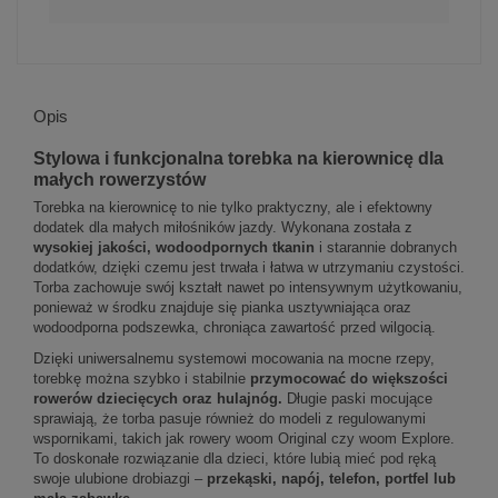
Opis
Stylowa i funkcjonalna torebka na kierownicę dla
małych rowerzystów
Torebka na kierownicę to nie tylko praktyczny, ale i efektowny
dodatek dla małych miłośników jazdy. Wykonana została z
wysokiej jakości, wodoodpornych tkanin
i starannie dobranych
dodatków, dzięki czemu jest trwała i łatwa w utrzymaniu czystości.
Torba zachowuje swój kształt nawet po intensywnym użytkowaniu,
ponieważ w środku znajduje się pianka usztywniająca oraz
wodoodporna podszewka, chroniąca zawartość przed wilgocią.
Dzięki uniwersalnemu systemowi mocowania na mocne rzepy,
torebkę można szybko i stabilnie
przymocować do większości
rowerów dziecięcych oraz hulajnóg.
Długie paski mocujące
sprawiają, że torba pasuje również do modeli z regulowanymi
wspornikami, takich jak rowery woom Original czy woom Explore.
To doskonałe rozwiązanie dla dzieci, które lubią mieć pod ręką
swoje ulubione drobiazgi –
przekąski, napój, telefon, portfel lub