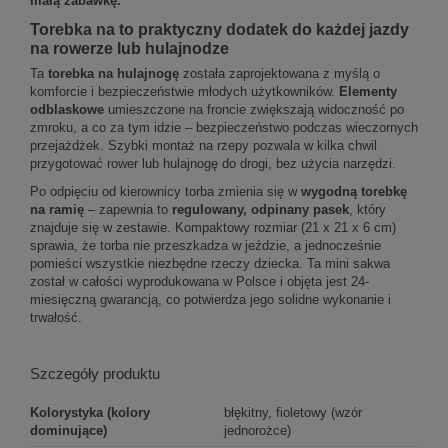
małą zabawkę.
Torebka na to praktyczny dodatek do każdej jazdy
na rowerze lub hulajnodze
Ta
torebka na hulajnogę
została zaprojektowana z myślą o
komforcie i bezpieczeństwie młodych użytkowników.
Elementy
odblaskowe
umieszczone na froncie zwiększają widoczność po
zmroku, a co za tym idzie – bezpieczeństwo podczas wieczornych
przejażdżek. Szybki montaż na rzepy pozwala w kilka chwil
przygotować rower lub hulajnogę do drogi, bez użycia narzędzi.
Po odpięciu od kierownicy torba zmienia się w
wygodną torebkę
na ramię
– zapewnia to
regulowany, odpinany pasek
, który
znajduje się w zestawie. Kompaktowy rozmiar (21 x 21 x 6 cm)
sprawia, że torba nie przeszkadza w jeździe, a jednocześnie
pomieści wszystkie niezbędne rzeczy dziecka. Ta mini sakwa
został w całości wyprodukowana w Polsce i objęta jest 24-
miesięczną gwarancją, co potwierdza jego solidne wykonanie i
trwałość.
Szczegóły produktu
Kolorystyka (kolory
błękitny, fioletowy (wzór
dominujące)
jednorożce)