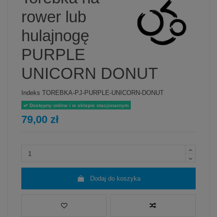
rower lub
hulajnogę
PURPLE
UNICORN DONUT
Indeks
TOREBKA-PJ-PURPLE-UNICORN-DONUT
Dostępny online i w sklepie stacjonarnym
79,00 zł
Dodaj do koszyka