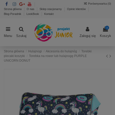
Porównywarka (
0
)
Strona główna
O nas
Sklep stacjonarny
Opinie klientów
Blog-Poradnik
LookBook
Kontakt
0
Menu
Szukaj
Zaloguj się
Koszyk
Strona główna
Hulajnogi
Akcesoria do hulajnóg
Torebki
plecaki koszyki
Torebka na rower lub hulajnogę PURPLE
UNICORN DONUT