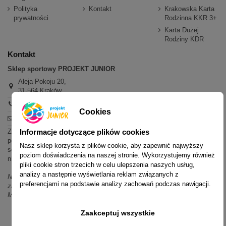
Polityka
Kontakt
Krakowska Karta
prywatności
Rodzinna KKR 3+
Karta Dużej
Rodziny KDR
Kontakt
Sklep sportowy PROJEKT JUNIOR
Aleja Pokoju 20,
31-564 Kraków
+48 600 779 897
Cookies
sklep@projektjunior.pl
Informacje dotyczące plików cookies
Zapraszamy do sklepu stacjonarnego:
poniedziałek - piątek: 11.00-19.00
Nasz sklep korzysta z plików cookie, aby zapewnić najwyższy
sobota: 10.00-14.00
poziom doświadczenia na naszej stronie. Wykorzystujemy również
niedziela (każda): nieczynne
pliki cookie stron trzecich w celu ulepszenia naszych usług,
analizy a następnie wyświetlania reklam związanych z
Nie odpowiadamy na wiadomości SMS. W sprawach dotyczących
preferencjami na podstawie analizy zachowań podczas nawigacji.
zamówień i oferty prosimy o kontakt mailowy, telefoniczny lub przez
Messenger.
Zaakceptuj wszystkie