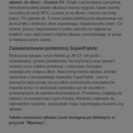
rękawic do dłoni –
Custom Fit
.
Dzięki zastosowaniu specjalnej,
termoformowalnej pianki rękawice można wygrzać nawet zwykłą
suszarką do temp 80°C, a ubrać je na dłonie i mocno zacisnąć
pięści. Po upływie ok. 5 minut pianka perfekcyjnie dopasowuje się
do kształtu i wielkości dłoni zapewniając niepowtarzalny efekt. Co
istotne, proces nagrzewania w żaden sposób nie wpływa na
trwałość oraz właściwości cieplne rękawic pozostawiając je wciąż
w nienaruszonym stanie.
Zaawansowane protektory SuperFabric
Wykonanie rękawic Level Worldcup JR CF, ich profil i
rozbudowany system protektorów. Na knykciach oraz palcach
umieszczono solidne protektory z tworzywa chroniące
newralgiczne miejsca dłoni. Wierzchnia strona rękawic została
wykonana z niezawodnego materiału
SuperFabric
. Jest to
niezwykle wytrzymały na wszelkie uszkodzenia mechaniczne
materiał przez co doskonale sprawdza się we wszelkich
ochraniaczach do sportów ekstremalnych. Protektory znajdują się
również na zewnętrznej części kciuka. Mankiety zapinane na
odpowiednio szerokie, wytrzymałe rzepy zapobiegają osuwaniu się
rękawic.
Tabela rozmiarów rękawic Level dostępna po kliknięciu w
przycisk "Wymiary".