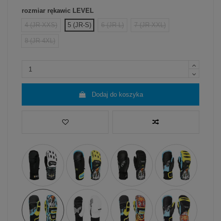
rozmiar rękawic LEVEL
4 (JR-XXS)
5 (JR-S)
6 (JR-L)
7 (JR-XXL)
8 (JR-4XL)
Dodaj do koszyka