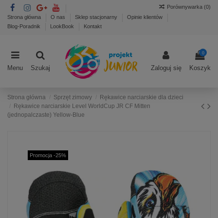
Porównywarka (
0
)
Strona główna
O nas
Sklep stacjonarny
Opinie klientów
Blog-Poradnik
LookBook
Kontakt
0
Menu
Szukaj
Zaloguj się
Koszyk
Strona główna
Sprzęt zimowy
Rękawice narciarskie dla dzieci
Rękawice narciarskie Level WorldCup JR CF Mitten
(jednopalczaste) Yellow-Blue
Promocja -25%