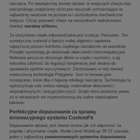
narciarza. Po wewnętrznej stronie rękawic w miejscach chwytu kija
narciarskiego znajdziemy skórzane naszywki wzmacniające te
najbardziej narażone na przetarcia i uszkodzenia mechaniczne
miejsca. Chcąc poprawić chwyt na naszywkach nadrukowano
również
warstwę silikonu.
Za utrzymanie ciepła odpowiedzialna jest izolacja
Thinsulate
. Ten
syntetyczny materiał o bardzo małej objętości zapewnia
najwyższej poziom komfortu cieplnego niezależnie od warunków.
Ponadto wyróżniają go doskonałe właściwości termoregulacyjne.
Wełniane poszycie utrzymuje dłonie w cieple i suchości, a jej
naturalna zdolność do regulacji temperatury jest idealna do
uprawiania sportów wyczynowych. Zastosowano w niej również
nowoczesną technologię
Polygiene
. Jest to innowacyjne
rozwiązanie, które dba o higienę młodego narciarza. Technologia ta
wykorzystuje sole srebra nadając materiałowi właściwości
antybakteryjnych i antygrzybicznych. Dzięki temu jesteśmy pewni,
że w rękawicach nie rozprzestrzenią się żadne niepożądane
bakterie.
Perfekcyjne dopasowanie za sprawą
innowacyjnego systemu CustomFit
Dopasowanie rękawic jest równie istotne jak ich odporność na
pogodę i utrzymanie ciepła. Model Level Worldcup JR CF posiada
jeden z najbardziej
zaawansowanych systemów dopasowania