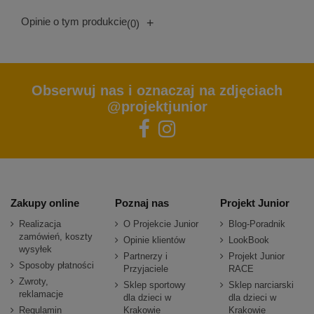
Opinie o tym produkcie
+
(0)
Obserwuj nas i oznaczaj na zdjęciach
@projektjunior
Zakupy online
Poznaj nas
Projekt Junior
Realizacja
O Projekcie Junior
Blog-Poradnik
zamówień, koszty
Opinie klientów
LookBook
wysyłek
Partnerzy i
Projekt Junior
Sposoby płatności
Przyjaciele
RACE
Zwroty,
Sklep sportowy
Sklep narciarski
reklamacje
dla dzieci w
dla dzieci w
Regulamin
Krakowie
Krakowie