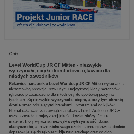
Opis
Level WorldCup JR CF Mitten - niezwykle
wytrzymałe, ciepłe i komfortowe rękawice dla
młodych zawodników
Rękawice narciarskie Level Worldcup JR CF
Mitten
wykonane z
niesamowitą precyzją, przy użyciu najwyższej klasy materiałów
rękawice przeznaczone dla młodzieży do sportowej jazdy na
tyczkach. Są niezwykle
wytrzymałe, ciepłe, a przy tym chronią
dłonie
przed odbijającymi bramkami i przetarciami od kijków.
Niemal cała warstwa zewnętrzna rękawic Level Worldcup JR CF
uszyta została z najwyższej jakości
koziej skóry
. Jest to
materiał, który wyróżnia
niezwykła wytrzymałość
, dobra
elastyczność
, a także
niska waga
dzięki czemu rękawica idealnie
dopasowuje się do rękojeści kija narciarskiego oraz do dłoni