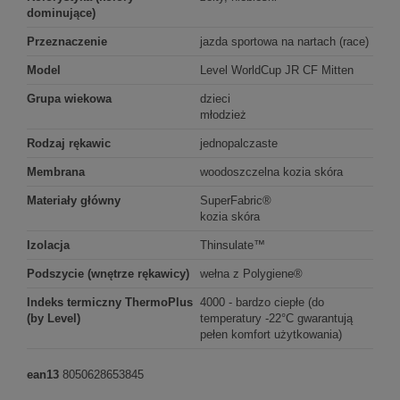
dominujące)
Przeznaczenie
jazda sportowa na nartach (race)
Model
Level WorldCup JR CF Mitten
Grupa wiekowa
dzieci
młodzież
Rodzaj rękawic
jednopalczaste
Membrana
woodoszczelna kozia skóra
Materiały główny
SuperFabric®
kozia skóra
Izolacja
Thinsulate™
Podszycie (wnętrze rękawicy)
wełna z Polygiene®
Indeks termiczny ThermoPlus
4000 - bardzo ciepłe (do
(by Level)
temperatury -22°C gwarantują
pełen komfort użytkowania)
ean13
8050628653845