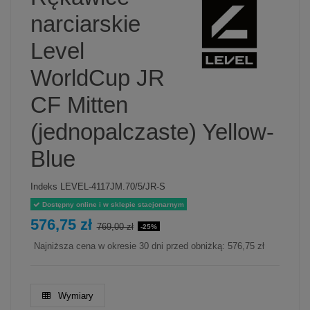
narciarskie
Level
WorldCup JR
CF Mitten
(jednopalczaste) Yellow-
Blue
Indeks
LEVEL-4117JM.70/5/JR-S
Dostępny online i w sklepie stacjonarnym
576,75 zł
769,00 zł
-25%
Najniższa cena w okresie 30 dni przed obniżką:
576,75 zł
Wymiary