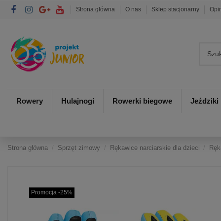
Strona główna
O nas
Sklep stacjonarny
Opi
Rowery
Hulajnogi
Rowerki biegowe
Jeździki
Strona główna
Sprzęt zimowy
Rękawice narciarskie dla dzieci
Ręk
Promocja -25%