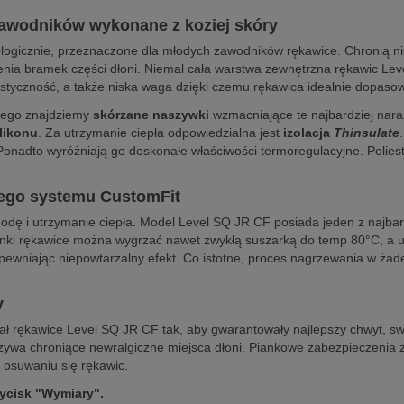
zawodników wykonane z koziej skóry
ogicznie, przeznaczone dla młodych zawodników rękawice. Chronią nie
nia bramek części dłoni. Niemal cała warstwa zewnętrzna rękawic Lev
astyczność, a także niska waga dzięki czemu rękawica idealnie dopasowuj
kiego znajdziemy
skórzane naszywki
wzmacniające te najbardziej nara
likonu
. Za utrzymanie ciepła odpowiedzialna jest
izolacja
Thinsulate
Ponadto wyróżniają go doskonałe właściwości termoregulacyjne. Polie
nego systemu CustomFit
ogodę i utrzymanie ciepła. Model Level SQ JR CF posiada jeden z naj
anki rękawice można wygrzać nawet zwykłą suszarką do temp 80°C, a ubr
 zapewniając niepowtarzalny efekt. Co istotne, proces nagrzewania w ża
y
wał rękawice Level SQ JR CF tak, aby gwarantowały najlepszy chwyt, s
zywa chroniące newralgiczne miejsca dłoni. Piankowe zabezpieczenia z
 osuwaniu się rękawic.
zycisk "Wymiary".