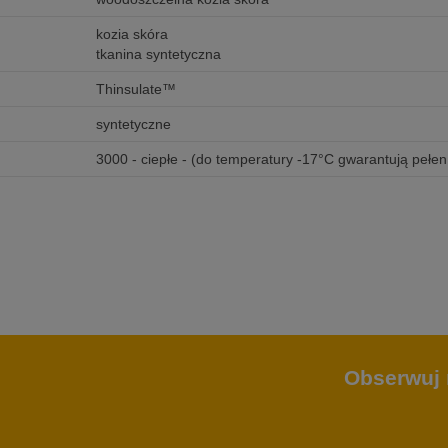
kozia skóra
tkanina syntetyczna
Thinsulate™
syntetyczne
3000 - ciepłe - (do temperatury -17°C gwarantują pełe
Obserwuj 