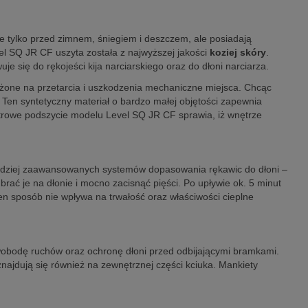
 tylko przed zimnem, śniegiem i deszczem, ale posiadają
el SQ JR CF uszyta została z najwyższej jakości
koziej skóry
.
e się do rękojeści kija narciarskiego oraz do dłoni narciarza.
żone na przetarcia i uszkodzenia mechaniczne miejsca. Chcąc
. Ten syntetyczny materiał o bardzo małej objętości zapewnia
strowe podszycie modelu Level SQ JR CF sprawia, iż wnętrze
bardziej zaawansowanych systemów dopasowania rękawic do dłoni –
ać je na dłonie i mocno zacisnąć pięści. Po upływie ok. 5 minut
den sposób nie wpływa na trwałość oraz właściwości cieplne
wobodę ruchów oraz ochronę dłoni przed odbijającymi bramkami.
najdują się również na zewnętrznej części kciuka. Mankiety