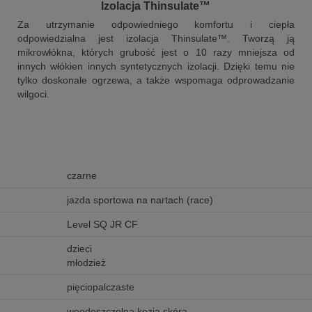
Izolacja Thinsulate™
Za utrzymanie odpowiedniego komfortu i ciepła
odpowiedzialna jest izolacja Thinsulate™. Tworzą ją
mikrowłókna, których grubość jest o 10 razy mniejsza od
innych włókien innych syntetycznych izolacji. Dzięki temu nie
tylko doskonale ogrzewa, a także wspomaga odprowadzanie
wilgoci.
czarne
jazda sportowa na nartach (race)
Level SQ JR CF
dzieci
młodzież
pięciopalczaste
woodoszczelna kozia skóra