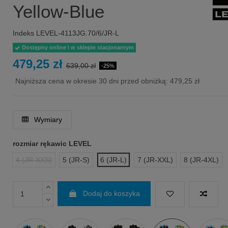
Yellow-Blue
Indeks
LEVEL-4113JG.70/6/JR-L
Dostępny online i w sklepie stacjonarnym
479,25 zł
639,00 zł
-25%
Najniższa cena w okresie 30 dni przed obniżką:
479,25 zł
Wymiary
rozmiar rękawic LEVEL
4 (JR-XXS)
5 (JR-S)
6 (JR-L)
7 (JR-XXL)
8 (JR-4XL)
Dodaj do koszyka