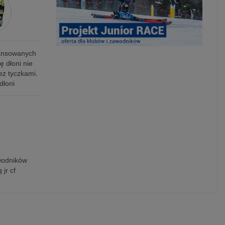
wansowanych
 dłoni nie
ez tyczkami.
dłoni
wodników
 jr cf