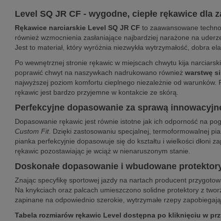
Level SQ JR CF - wygodne, ciepłe rękawice dla 
Rękawice narciarskie Level SQ JR CF
to zaawansowane technol
również wzmocnienia zasłaniające najbardziej narażone na uderze
Jest to materiał, który wyróżnia niezwykła wytrzymałość, dobra el
Po wewnętrznej stronie rękawic w miejscach chwytu kija narciars
poprawić chwyt na naszywkach nadrukowano również
warstwę si
najwyższej poziom komfortu cieplnego niezależnie od warunków. 
rękawic jest bardzo przyjemne w kontakcie ze skórą.
Perfekcyjne dopasowanie za sprawą innowacyj
Dopasowanie rękawic jest równie istotne jak ich odporność na p
Custom Fit
. Dzięki zastosowaniu specjalnej, termoformowalnej pi
pianka perfekcyjnie dopasowuje się do kształtu i wielkości dłoni
rękawic pozostawiając je wciąż w nienaruszonym stanie.
Doskonałe dopasowanie i wbudowane protektor
Znając specyfikę sportowej jazdy na nartach producent przygoto
Na knykciach oraz palcach umieszczono solidne protektory z twor
zapinane na odpowiednio szerokie, wytrzymałe rzepy zapobiegają
Tabela rozmiarów rękawic Level dostępna po kliknięciu w pr