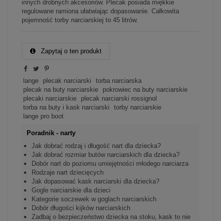
innych drobnych akcesoriów. Plecak posiada miękkie
regulowane ramiona ułatwiając dopasowanie. Całkowita
pojemność torby narciarskiej to 45 litrów.
Zapytaj o ten produkt
lange
plecak narciarski
torba narciarska
plecak na buty narciarskie
pokrowiec na buty narciarskie
plecaki narciarskie
plecak narciarski rossignol
torba na buty i kask narciarski
torby narciarskie
lange pro boot
Poradnik - narty
Jak dobrać rodzaj i długość nart dla dziecka?
Jak dobrać rozmiar butów narciarskich dla dziecka?
Dobór nart do poziomu umiejętności młodego narciarza
Rodzaje nart dziecięcych
Jak dopasować kask narciarski dla dziecka?
Gogle narciarskie dla dzieci
Kategorie soczewek w goglach narciarskich
Dobór długości kijków narciarskich
Zadbaj o bezpieczeństwo dziecka na stoku, kask to nie