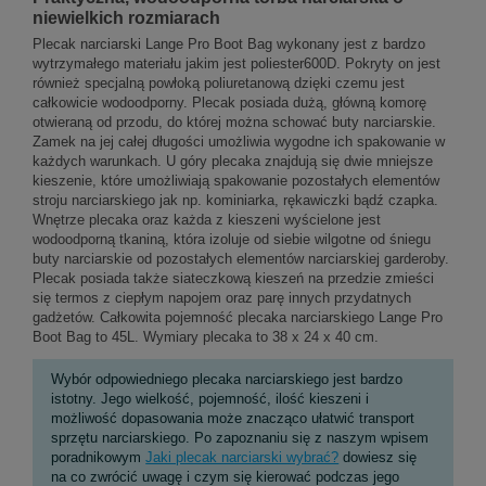
niewielkich rozmiarach
Plecak narciarski Lange Pro Boot Bag wykonany jest z bardzo
wytrzymałego materiału jakim jest poliester600D. Pokryty on jest
również specjalną powłoką poliuretanową dzięki czemu jest
całkowicie wodoodporny. Plecak posiada dużą, główną komorę
otwieraną od przodu, do której można schować buty narciarskie.
Zamek na jej całej długości umożliwia wygodne ich spakowanie w
każdych warunkach. U góry plecaka znajdują się dwie mniejsze
kieszenie, które umożliwiają spakowanie pozostałych elementów
stroju narciarskiego jak np. kominiarka, rękawiczki bądź czapka.
Wnętrze plecaka oraz każda z kieszeni wyścielone jest
wodoodporną tkaniną, która izoluje od siebie wilgotne od śniegu
buty narciarskie od pozostałych elementów narciarskiej garderoby.
Plecak posiada także siateczkową kieszeń na przedzie zmieści
się termos z ciepłym napojem oraz parę innych przydatnych
gadżetów. Całkowita pojemność plecaka narciarskiego Lange Pro
Boot Bag to 45L. Wymiary plecaka to 38 x 24 x 40 cm.
Wybór odpowiedniego plecaka narciarskiego jest bardzo
istotny. Jego wielkość, pojemność, ilość kieszeni i
możliwość dopasowania może znacząco ułatwić transport
sprzętu narciarskiego. Po zapoznaniu się z naszym wpisem
poradnikowym
Jaki plecak narciarski wybrać?
dowiesz się
na co zwrócić uwagę i czym się kierować podczas jego