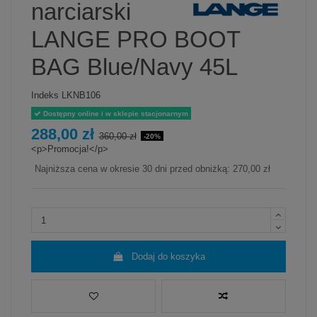
narciarski
LANGE PRO BOOT
BAG Blue/Navy 45L
Indeks
LKNB106
Dostępny online i w sklepie stacjonarnym
288,00 zł
360,00 zł
-20%
<p>Promocja!</p>
Najniższa cena w okresie 30 dni przed obniżką:
270,00 zł
Dodaj do koszyka