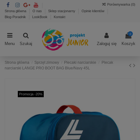
Porównywarka (
0
)
Strona główna
O nas
Sklep stacjonarny
Opinie klientów
Blog-Poradnik
LookBook
Kontakt
0
Menu
Szukaj
Zaloguj się
Koszyk
Strona główna
Sprzęt zimowy
Plecaki narciarskie
Plecak
narciarski LANGE PRO BOOT BAG Blue/Navy 45L
Promocja -20%