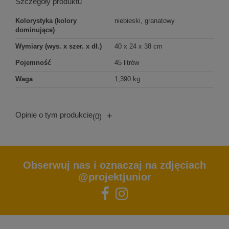
Szczegóły produktu
Kolorystyka (kolory
niebieski, granatowy
dominujące)
Wymiary (wys. x szer. x dł.)
40 x 24 x 38 cm
Pojemność
45 litrów
Waga
1,390 kg
Opinie o tym produkcie
+
(0)
Obserwuj nas i oznaczaj na zdjęciach
@projektjunior