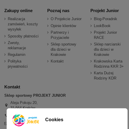
Zakupy online
Poznaj nas
Projekt Junior
Realizacja
O Projekcie Junior
Blog-Poradnik
zamówień, koszty
Opinie klientów
LookBook
wysyłek
Partnerzy i
Projekt Junior
Sposoby płatności
Przyjaciele
RACE
Zwroty,
Sklep sportowy
Sklep narciarski
reklamacje
dla dzieci w
dla dzieci w
Regulamin
Krakowie
Krakowie
Polityka
Kontakt
Krakowska Karta
prywatności
Rodzinna KKR 3+
Karta Dużej
Rodziny KDR
Kontakt
Sklep sportowy PROJEKT JUNIOR
Aleja Pokoju 20,
31-564 Kraków
+48 600 779 897
Cookies
sklep@projektjunior.pl