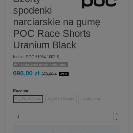
spodenki
narciarskie na gumę
POC Race Shorts
Uranium Black
Indeks
POC-51034-1002-S
Produkt tymczasowo niedostępny
696,00 zł
870,00 zł
-20%
Rozmiar
S (150-165 cm)
M (165-180 cm)
L (180+ cm)
Dodaj do koszyka