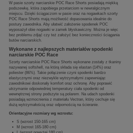
W pasie szorty narciarskie POC Race Shorts posiadają miękką
podszewkę, która zapobiega przetarciom w newralgicznym
miejscu. Dzięki ściągaczom w pasie oraz na nogawkach szorty
POC Race Shorts mają możliwość dopasowania idealnie do
postury zawodnika. Aby ułatwić założenie spodenek POC
wyposażył obie nogawki w zamek błyskawiczny. Można je więc
bez problemu zdjąć czy też założyć bez konieczności ściągania
butów narciarskich.
Wykonane z najlepszych materiałów spodenki
narciarskie POC Race
Szorty narciarskie POC Race Shorts wykonane zostały z tkaniny
nazywanej softshell, na którą składa się elastan (14%) oraz
poliester (86%). Takie połączenie czyni spodenki bardzo
elastycznymi oraz niezwykle wytrzymałymi zapewniając
zawodnikowi doskonały komfort oraz ochronę. Aby poprawić
utrzymanie odpowiedniej temperatury ciała spodenki od
wewnętrznej strony podszyte są polarem. Na udach spodenki
posiadają wzmocnienia z materiału Vectran, który cechuje się
dużą wytrzymałością oraz odpornością na ścieranie.
Orientacyjne rozmiary wg wzrostu:
S (wzrost 150-165 cm)
M (wzrost 165-180 cm)
L (wzrost powyżej 180 cm)