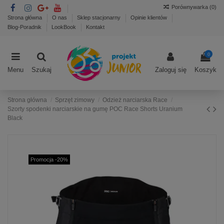
Porównywarka (
0
)
Strona główna
O nas
Sklep stacjonarny
Opinie klientów
Blog-Poradnik
LookBook
Kontakt
0
Menu
Szukaj
Zaloguj się
Koszyk
Strona główna
Sprzęt zimowy
Odzież narciarska Race
Szorty spodenki narciarskie na gumę POC Race Shorts Uranium
Black
Promocja -20%