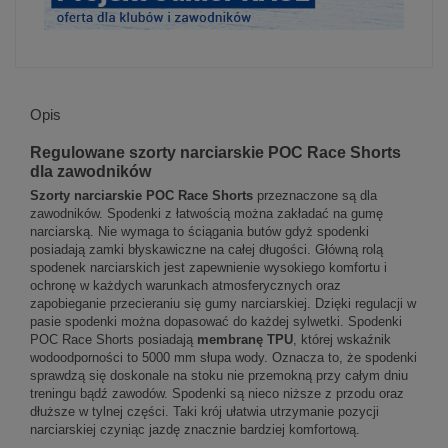
Opis
Regulowane szorty narciarskie POC Race Shorts
dla zawodników
Szorty narciarskie POC Race Shorts
przeznaczone są dla
zawodników. Spodenki z łatwością można zakładać na gumę
narciarską. Nie wymaga to ściągania butów gdyż spodenki
posiadają zamki błyskawiczne na całej długości. Główną rolą
spodenek narciarskich jest zapewnienie wysokiego komfortu i
ochronę w każdych warunkach atmosferycznych oraz
zapobieganie przecieraniu się gumy narciarskiej. Dzięki regulacji w
pasie spodenki można dopasować do każdej sylwetki. Spodenki
POC Race Shorts posiadają
membranę TPU
, której wskaźnik
wodoodporności to 5000 mm słupa wody. Oznacza to, że spodenki
sprawdzą się doskonale na stoku nie przemokną przy całym dniu
treningu bądź zawodów. Spodenki są nieco niższe z przodu oraz
dłuższe w tylnej części. Taki krój ułatwia utrzymanie pozycji
narciarskiej czyniąc jazdę znacznie bardziej komfortową.