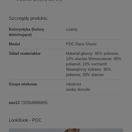
Szczegóły produktu
Kolorystyka (kolory
czarny
dominujące)
Model
POC Race Shorts
Skład materiałów
Materiał główny: 86% poliester,
14% elastan Wzmocnienie: 90%
poliamid, 10% vectran®
Wewnętrzny kołnierz: 80%
poliester, 20% elastan
Grupa wiekowa
młodzież
osoby dorosłe
ean13
7325549986855
LookBook - POC