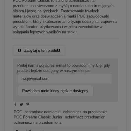
POC Forearm Classic to solidne ochraniacze na
przedramiona stworzone z myślą o narciarzach trenujących
slalom i jazdę na tyczkach. Zastosowanie trwałych
materiałów oraz doświadczenia marki POC zaowocowało
produktem, który skutecznie amortyzuje uderzenia, zapewnia
wysoki komfort użytkowania i wspiera zawodników w
osiąganiu lepszych wyników na stoku.
Zapytaj o ten produkt
Podaj nam swój adres e-mail to powiadomimy Cię, gdy
produkt będzie dostępny w naszym sklepie
Powiadom mnie kiedy będzie dostępny
POC
ochraniacz narciarski
ochraniacz na przedramię
POC Forearm Classic Junior
ochraniacz przedramion
ochraniacz na przedramiona