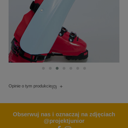
Opinie o tym produkcie
+
(0)
Obserwuj nas i oznaczaj na zdjęciach
@projektjunior