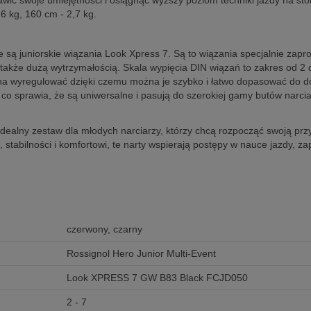
ić swoje umiejętności i osiągnąć wyższy poziom techniki jazdy na sto
6 kg, 160 cm - 2,7 kg.
 są juniorskie wiązania Look Xpress 7. Są to wiązania specjalnie zap
kże dużą wytrzymałością. Skala wypięcia DIN wiązań to zakres od 2 d
na wyregulować dzięki czemu można je szybko i łatwo dopasować do d
 sprawia, że są uniwersalne i pasują do szerokiej gamy butów narciar
 idealny zestaw dla młodych narciarzy, którzy chcą rozpocząć swoją p
i, stabilności i komfortowi, te narty wspierają postępy w nauce jazd
czerwony, czarny
Rossignol Hero Junior Multi-Event
Look XPRESS 7 GW B83 Black FCJD050
2 - 7