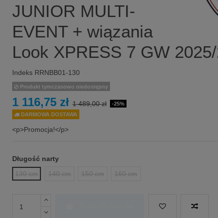
JUNIOR MULTI-
EVENT + wiązania
Look XPRESS 7 GW 2025/
Indeks
RRNBB01-130
Produkt tymczasowo niedostępny
1 116,75 zł
1 489,00 zł
-25%
DARMOWA DOSTAWA
<p>Promocja!</p>
Długość narty
130 cm
140 cm
150 cm
160 cm
Dodaj do koszyka