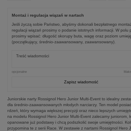
Montaż i regulacja wiązań w nartach
Jeśli życzą sobie Państwo, abyśmy dokonali bezpłatnego montaż
regulacji wiązań prosimy o podanie istotnych informacji. W polu 
prosimy wpisać: długość skorupy buta, wagę oraz poziom umieję
(początkujący, średnio-zaawansowany, zaawansowany).
opcjonalne
Maks
Zapisz wiadomość
Juniorskie narty Rossignol Hero Junior Multi-Event to idealny zest
dla średnio-zaawansowanych młodych narciarzy. Ten model posia
rdzeń, który wymaga większej precyzji oraz nieco lepszych umiejęt
na modelu Rossignol Hero Junior Multi-Event zalecamy juniorom, 
opanowane już podstawy i chcą podszkolić swoje umiejętności. Kol
przypomina te z serii Race. W zestawie z nartami Rossignol Hero J