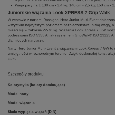
wybór dla średniozaawansowanych dzieci, które pragną popraw
Waga pary nart: 130 cm - 2,4 kg; 140 cm - 2,5 kg; 150 cm - 2,
Juniorskie wiązania Look XPRESS 7 Grip Walk
W zestawie z nartami Rossignol Hero Junior Multi-Event dołączone
wszystkim najwyższym poziomem bezpieczeństwa, niską wagą, a ta
mieści się w zakresie 22-78 kg. Wiązania Look Xpress 7 GW moż
podeszwami ISO 5355 A, jak i systemem GripWalk® ISO 23223 A, co
dla młodych narciarzy.
Narty Hero Junior Multi-Event z wiązaniami Look Xpress 7 GW to
umiejętności w różnorodnym terenie. Dzięki doskonałej konstrukcj
stoku.
Szczegóły produktu
Kolorystyka (kolory dominujące)
Model narty
Model wiązania
Skala wypięcia wiązań (DIN)