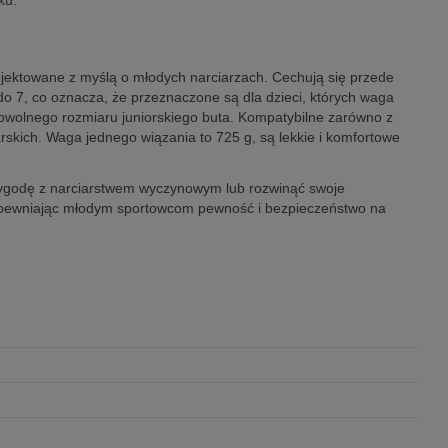
ku.
rojektowane z myślą o młodych narciarzach. Cechują się przede
o 7, co oznacza, że przeznaczone są dla dzieci, których waga
owolnego rozmiaru juniorskiego buta. Kompatybilne zarówno z
skich. Waga jednego wiązania to 725 g, są lekkie i komfortowe
rzygodę z narciarstwem wyczynowym lub rozwinąć swoje
y, zapewniając młodym sportowcom pewność i bezpieczeństwo na