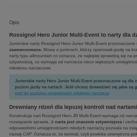
Opis
Rossignol Hero Junior Multi-Event to narty dla 
Juniorskie narty Rossignol Hero Junior Multi-Event przeznaczone 
zaawansowane.
Mowa o juniorach, którzy opanowali jazdę na kra
narty typu
allmountain
co oznacza, że najlepiej sprawdzą się na p
sztywnością, co wymaga od narciarza nieco większych umiejętnośc
młodemu narciarzowi.
Juniorskie narty Hero Junior Multi-Event przeznaczone są dl
poziom jazdy na nartach. Jeśli chcesz dowiedzieć się jakie s
nart do poziomu umiejętności młodego narciarza
Drewniany rdzeń dla lepszej kontroli nad nartami
Konstrukcja nart Rossignol Hero JR Multi-Event wymaga od narciar
rozwiązanie sprawia, iż
narta jest znacznie sztywniejsza
i cechu
odpowiednimi umiejętnościami młodych narciarzy pozwala na osiąga
nazwę
CAP
. Oznacza to, że laminat, czyli powłoka zewnętrzna po