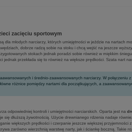
dzieci zacięciu sportowym
są dla młodych narciarzy, których umiejętności w jeździe na nartach m
wędziach, dobrze radzą sobie na stoku i chcą wejść na jeszcze wyższy 
rzygotowanych stokach jednak poradzi sobie również w miękkim śniegu.
i jednak przekłada się to również na większe prędkości. Szata nart n
a zaawansowanych i średnio-zaawansowanych narciarzy. W połączeniu 
ą główne różnice pomiędzy nartami dla początkujących, a zaawansowan
za odpowiedniej kontroli i umiejętności narciarskich. Oparta jest na
dr
je się dłuższą żywotnością. Użycie drewnianego rdzenia nadaje również 
nie większych prędkości i czerpanie jeszcze większej przyjemności z j
krywa zarówno wierzchnią warstwę narty, jak i ściankę boczną. Takie r