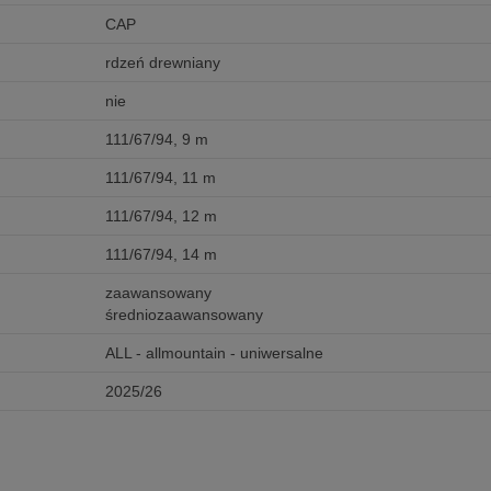
CAP
rdzeń drewniany
nie
111/67/94, 9 m
111/67/94, 11 m
111/67/94, 12 m
111/67/94, 14 m
zaawansowany
średniozaawansowany
ALL - allmountain - uniwersalne
2025/26