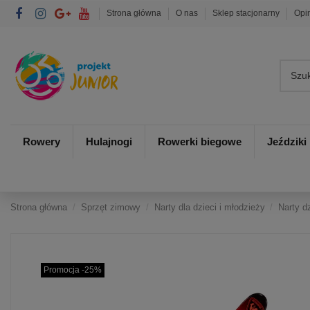
Strona główna
O nas
Sklep stacjonarny
Opi
Rowery
Hulajnogi
Rowerki biegowe
Jeździki
Strona główna
Sprzęt zimowy
Narty dla dzieci i młodzieży
Narty 
Promocja -25%