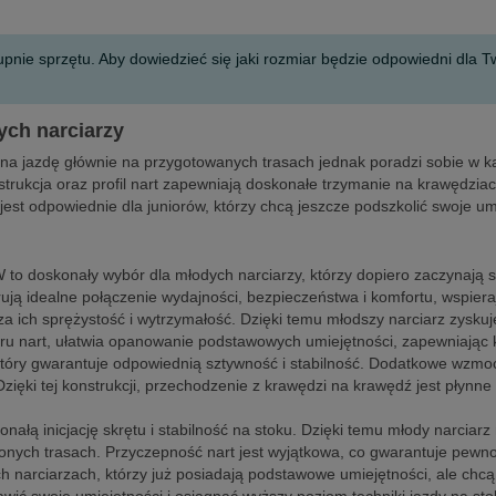
upnie sprzętu. Aby dowiedzieć się jaki rozmiar będzie odpowiedni dla
ych narciarzy
la na jazdę głównie na przygotowanych trasach jednak poradzi sobie w
nstrukcja oraz profil nart zapewniają doskonałe trzymanie na krawędzia
jest odpowiednie dla juniorów, którzy chcą jeszcze podszkolić swoje um
W to doskonały wybór dla młodych narciarzy, którzy dopiero zaczynają
ą idealne połączenie wydajności, bezpieczeństwa i komfortu, wspierają
sza ich sprężystość i wytrzymałość. Dzięki temu młodszy narciarz zysk
u nart, ułatwia opanowanie podstawowych umiejętności, zapewniając k
, który gwarantuje odpowiednią sztywność i stabilność. Dodatkowe wzm
zięki tej konstrukcji, przechodzenie z krawędzi na krawędź jest płynn
nałą inicjację skrętu i stabilność na stoku. Dzięki temu młody narcia
nych trasach. Przyczepność nart jest wyjątkowa, co gwarantuje pewno
 narciarzach, którzy już posiadają podstawowe umiejętności, ale chcą z