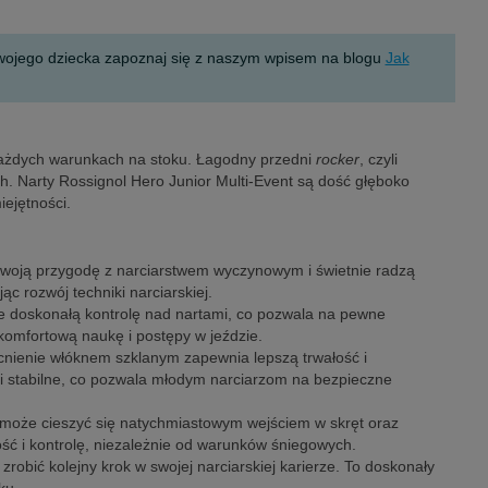
 Twojego dziecka zapoznaj się z naszym wpisem na blogu
Jak
 każdych warunkach na stoku. Łagodny przedni
rocker
, czyli
ch. Narty Rossignol Hero Junior Multi-Event są dość głęboko
iejętności.
 swoją przygodę z narciarstwem wyczynowym i świetnie radzą
c rozwój techniki narciarskiej.
uje doskonałą kontrolę nad nartami, co pozwala na pewne
omfortową naukę i postępy w jeździe.
ocnienie włóknem szklanym zapewnia lepszą trwałość i
e i stabilne, co pozwala młodym narciarzom na bezpieczne
rz może cieszyć się natychmiastowym wejściem w skręt oraz
ść i kontrolę, niezależnie od warunków śniegowych.
robić kolejny krok w swojej narciarskiej karierze. To doskonały