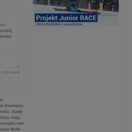
u i
poniżej
tności
. 500 znaków
aw
da drewniany
ności. Jazdę
którzy mają
orystyka nart
unior Multi-