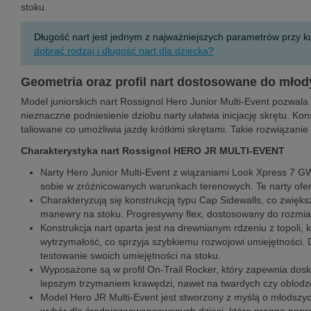
stoku.
Długość nart jest jednym z najważniejszych parametrów przy k
dobrać rodzaj i długość nart dla dziecka?
Geometria oraz profil nart dostosowane do młod
Model juniorskich nart Rossignol Hero Junior Multi-Event pozwa
nieznaczne podniesienie dziobu narty ułatwia inicjację skrętu. Ko
taliowane co umożliwia jazdę krótkimi skrętami. Takie rozwiązanie 
Charakterystyka nart Rossignol HERO JR MULTI-EVENT
Narty Hero Junior Multi-Event z wiązaniami Look Xpress 7 G
sobie w zróżnicowanych warunkach terenowych. Te narty oferuj
Charakteryzują się konstrukcją typu Cap Sidewalls, co zwięk
manewry na stoku. Progresywny flex, dostosowany do rozmiar
Konstrukcja nart oparta jest na drewnianym rdzeniu z topoli
wytrzymałość, co sprzyja szybkiemu rozwojowi umiejętności. D
testowanie swoich umiejętności na stoku.
Wyposażone są w profil On-Trail Rocker, który zapewnia dosko
lepszym trzymaniem krawędzi, nawet na twardych czy oblodzo
Model Hero JR Multi-Event jest stworzony z myślą o młodszych