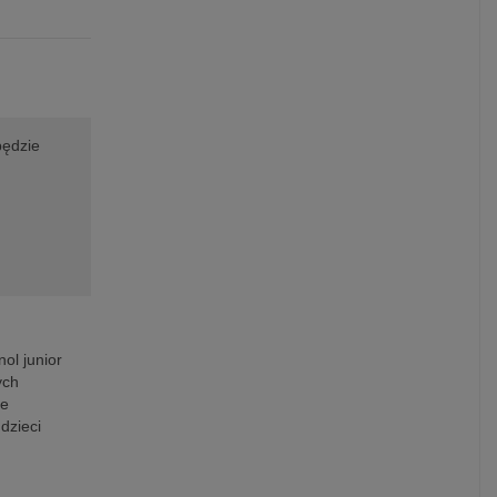
będzie
nol junior
ych
ie
dzieci