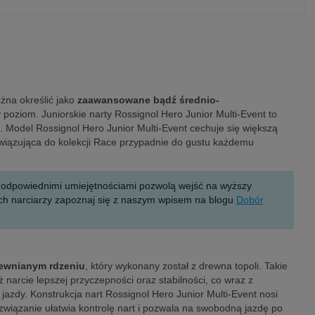
ożna określić jako
zaawansowane bądź średnio-
poziom. Juniorskie narty Rossignol Hero Junior Multi-Event to
 Model Rossignol Hero Junior Multi-Event cechuje się większą
awiązująca do kolekcji Race przypadnie do gustu każdemu
z odpowiednimi umiejętnościami pozwolą wejść na wyższy
ych narciarzy zapoznaj się z naszym wpisem na blogu
Dobór
ewnianym rdzeniu
, który wykonany został z drewna topoli. Takie
narcie lepszej przyczepności oraz stabilności, co wraz z
azdy. Konstrukcja nart Rossignol Hero Junior Multi-Event nosi
ozwiązanie ułatwia kontrolę nart i pozwala na swobodną jazdę po