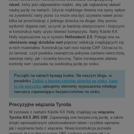
rdzeń
, który jest odpowiednio miękki, aby jak najbardziej ułatwić
naukę jazdy na nartach. Użycie miękkiego drewna ma spory wpływ
na żywotność narty przez co może ona być używana nawet przez
kilka lat przechodząc z jednego dziecka na drugie. Aby pomóc
wytłumić drgania nart, uczynić je bardziej elastycznymi i lżejszymi
w konstrukcji narty użyto również kompozytu. Narty Kästle KX
Holly wyposażone są w system
Hollowtech 2.0
. Polega ona na
obniżeniu wagi dziobów nart
poprzez redukcję znajdujących się
w nich materiałów. Konstrukcja nart nosi nazwę CAP. Oznacza to,
że laminat, czyli powłoka zewnętrzna pokrywa zarówno wierzchnią
warstwę narty, jak i ściankę boczną. Takie rozwiązanie ułatwia
kontrolę nart i pozwala na swobodną jazdę po stoku.
Początki na nartach bywają trudne. Na naszym blogu, w
poradniku
Zadbaj o bezpieczeństwo dziecka na stoku, kask
to nie wszystko
opisujemy elementy wyposażenia młodego
narciarza zapewniające bezpieczeństwo na stoku.
Precyzyjne wiązania Tyrolia
W zestawie z nartami Kästle KX Holly znajdują się
wiązania
Tyrolia K4.5 JRS GW
. Zapewniają one bezpieczną jazdę, a także
dzięki wprowadzonym udoskonaleniom łatwe i szybkie wpinanie
jak i wypinanie buta z wiązania. Nowa konstrukcja pozwala
wypinać but w płaszczyźnie 180° zarówno w pionie jak i w