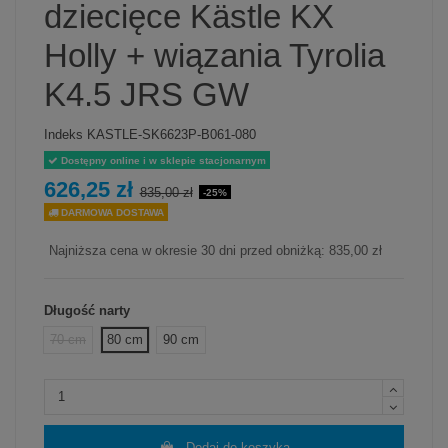
dziecięce Kästle KX
Holly + wiązania Tyrolia
K4.5 JRS GW
Indeks
KASTLE-SK6623P-B061-080
Dostępny online i w sklepie stacjonarnym
626,25 zł
835,00 zł
-25%
DARMOWA DOSTAWA
Najniższa cena w okresie 30 dni przed obniżką:
835,00 zł
Długość narty
70 cm
80 cm
90 cm
Dodaj do koszyka