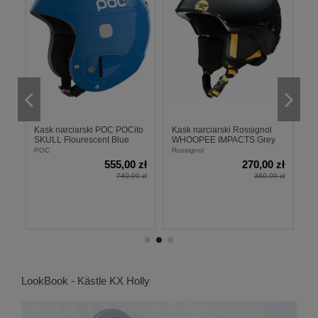
to
Kask narciarski POC POCito
Kask narciarski Rossignol
K
e
SKULL Flourescent Blue
WHOOPEE IMPACTS Grey
F
Y
POC
Rossignol
P
zł
555,00 zł
270,00 zł
 zł
740,00 zł
360,00 zł
LookBook - Kästle KX Holly