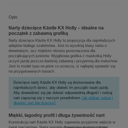
Opis
Narty dziecięce Kästle KX Holly – idealne na
początek z zabawną grafiką
Narty dziecięce Kästle KX Holly to propozycja dla najmłodszych
adeptów białego szaleństwa. Jest to wysokiej klasy narta o
drewnianym, acz miękkim rdzeniu przeznaczona dla
początkujących juniorów. Wyjątkowa grafika z maskotką Holly
uczyni jazdę jeszcze bardziej zabawną i przyjemną dla maluchów.
Jest to model typu on-piste co oznacza, iż najlepiej sprawdzi się
na przygotowanych trasach.
Dziecięce narty Kästle KX Holly są dostosowane dla
najmłodszych dzieci, aby ułatwić im początki nauki jazdy.
Aby dowiedzieć się jak dobrać odpowiednią długość i rodzaj
nart zapoznaj się z naszym poradnikiem
Jak dobrać rodzaj i
długość nart dla dziecka?
Miękki, łagodny profil i długa żywotność nart
Konstrukcja nart Kästle KX Holly zapewnia przyjemne wejście w
świat narciarstwa. Narta posiada
drewniano-kompozytowy