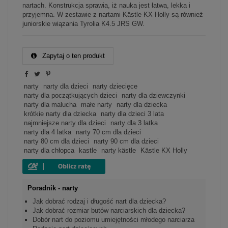
nartach. Konstrukcja sprawia, iż nauka jest łatwa, lekka i
przyjemna. W zestawie z nartami Kästle KX Holly są również
juniorskie wiązania Tyrolia K4.5 JRS GW.
Zapytaj o ten produkt
narty
narty dla dzieci
narty dziecięce
narty dla początkujących dzieci
narty dla dziewczynki
narty dla malucha
małe narty
narty dla dziecka
krótkie narty dla dziecka
narty dla dzieci 3 lata
najmniejsze narty dla dzieci
narty dla 3 latka
narty dla 4 latka
narty 70 cm dla dzieci
narty 80 cm dla dzieci
narty 90 cm dla dzieci
narty dla chłopca
kastle
narty kästle
Kästle KX Holly
Poradnik - narty
Jak dobrać rodzaj i długość nart dla dziecka?
Jak dobrać rozmiar butów narciarskich dla dziecka?
Dobór nart do poziomu umiejętności młodego narciarza