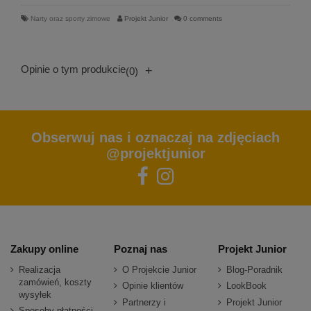
Narty oraz sporty zimowe
Projekt Junior
0 comments
Opinie o tym produkcie
+
(0)
Obserwuj nas i oznaczaj na zdjęciach
@projektjunior
Zakupy online
Poznaj nas
Projekt Junior
Realizacja
O Projekcie Junior
Blog-Poradnik
zamówień, koszty
Opinie klientów
LookBook
wysyłek
Partnerzy i
Projekt Junior
Sposoby płatności