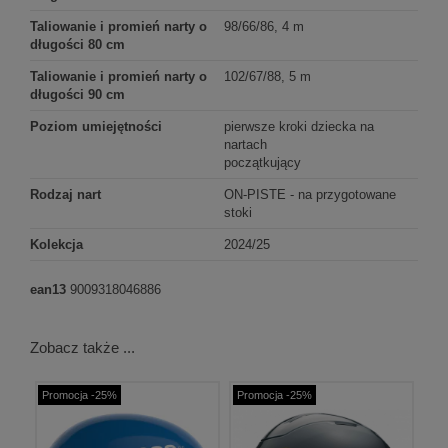
Taliowanie i promień narty o
98/66/86, 4 m
długości 80 cm
Taliowanie i promień narty o
102/67/88, 5 m
długości 90 cm
Poziom umiejętności
pierwsze kroki dziecka na
nartach
początkujący
Rodzaj nart
ON-PISTE - na przygotowane
stoki
Kolekcja
2024/25
ean13
9009318046886
Zobacz także ...
Promocja -25%
Promocja -25%
Pr