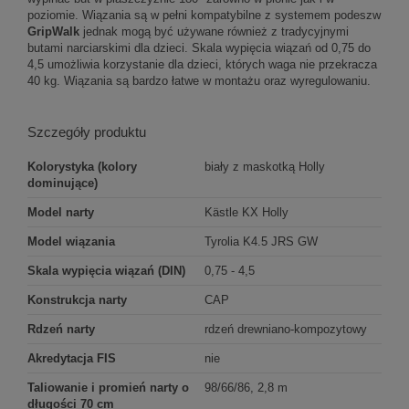
poziomie. Wiązania są w pełni kompatybilne z systemem podeszw
GripWalk
jednak mogą być używane również z tradycyjnymi
butami narciarskimi dla dzieci. Skala wypięcia wiązań od 0,75 do
4,5 umożliwia korzystanie dla dzieci, których waga nie przekracza
40 kg. Wiązania są bardzo łatwe w montażu oraz wyregulowaniu.
Szczegóły produktu
Kolorystyka (kolory
biały z maskotką Holly
dominujące)
Model narty
Kästle KX Holly
Model wiązania
Tyrolia K4.5 JRS GW
Skala wypięcia wiązań (DIN)
0,75 - 4,5
Konstrukcja narty
CAP
Rdzeń narty
rdzeń drewniano-kompozytowy
Akredytacja FIS
nie
Taliowanie i promień narty o
98/66/86, 2,8 m
długości 70 cm