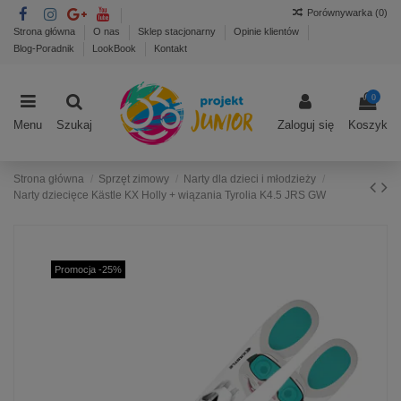
Porównywarka (
0
)
Strona główna
O nas
Sklep stacjonarny
Opinie klientów
Blog-Poradnik
LookBook
Kontakt
0
Menu
Szukaj
Zaloguj się
Koszyk
Strona główna
Sprzęt zimowy
Narty dla dzieci i młodzieży
Narty dziecięce Kästle KX Holly + wiązania Tyrolia K4.5 JRS GW
Promocja -25%