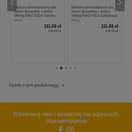
Bielizna termoaktywna dla
Bielizna termoaktywna dla
K
dzieci (koszulka + getry)
dzieci (koszulka + getry)
d
Viking RIKO KIDS różowa
Viking RIKO KIDS turkusowa
J
O
Viking
Viking
X-
111,93 zł
111,93 zł
zł
159,90 zł
159,90 zł
 zł
Opinie o tym produkcie
+
(0)
Obserwuj nas i oznaczaj na zdjęciach
@projektjunior