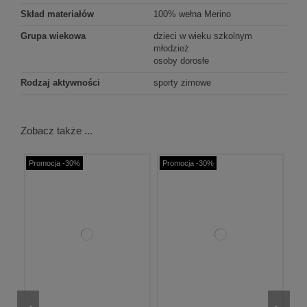
Skład materiałów
100% wełna Merino
Grupa wiekowa
dzieci w wieku szkolnym
młodzież
osoby dorosłe
Rodzaj aktywności
sporty zimowe
Zobacz także ...
Promocja -30%
Promocja -30%
Pr