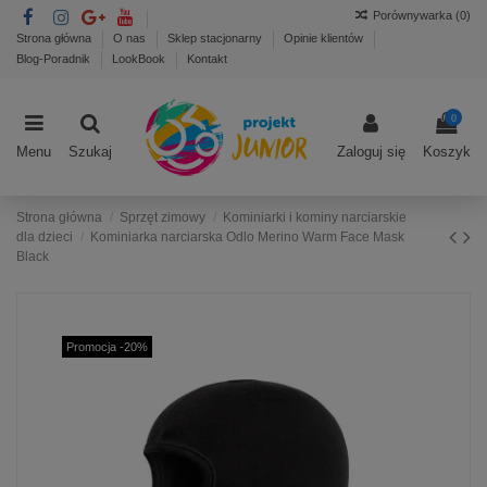
Porównywarka (
0
)
Strona główna
O nas
Sklep stacjonarny
Opinie klientów
Blog-Poradnik
LookBook
Kontakt
0
Menu
Szukaj
Zaloguj się
Koszyk
Strona główna
Sprzęt zimowy
Kominiarki i kominy narciarskie
dla dzieci
Kominiarka narciarska Odlo Merino Warm Face Mask
Black
Promocja -20%