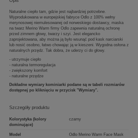
Opis
Naturalne ciepło tam, gdzie jest najbardziej potrzebne.
Wyprodukowana w europejskiej fabryce Odlo z 100% wełny
merynosowej niemulesowanej od norweskiego dostawcy, maska ​​
na twarz Merino Warm firmy Odlo zapewnia naturalną ochronę
przed zimnem głowy, twarzy i szyi. Jest elegancko
zaprojektowana, aby można ją było wsunąć pod kask narciarski
lub nosić osobno, łatwo chowając ją w kieszeni. Wygodna osłona z
naturalnych przędz. Tak dobra, że ​​uderzy ci do głowy.
- utrzymuje ciepło
- naturalna termoregulacja
- zwiększony komfort
- naturalne przędze
Dokładne wymiary kominiarki podane są w tabeli rozmiarów
dostępnej po kliknięciu w przycisk "Wymiary".
Szczegóły produktu
Kolorystyka (kolory
czarny
dominujące)
Model
Odlo Merino Warm Face Mask