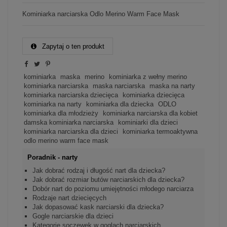
Kominiarka narciarska Odlo Merino Warm Face Mask
Zapytaj o ten produkt
kominiarka
maska
merino
kominiarka z wełny merino
kominiarka narciarska
maska narciarska
maska na narty
kominiarka narciarska dziecięca
kominiarka dziecięca
kominiarka na narty
kominiarka dla dziecka
ODLO
kominiarka dla młodzieży
kominiarka narciarska dla kobiet
damska kominiarka narciarska
kominiarki dla dzieci
kominiarka narciarska dla dzieci
kominiarka termoaktywna
odlo merino warm face mask
Poradnik - narty
Jak dobrać rodzaj i długość nart dla dziecka?
Jak dobrać rozmiar butów narciarskich dla dziecka?
Dobór nart do poziomu umiejętności młodego narciarza
Rodzaje nart dziecięcych
Jak dopasować kask narciarski dla dziecka?
Gogle narciarskie dla dzieci
Kategorie soczewek w goglach narciarskich