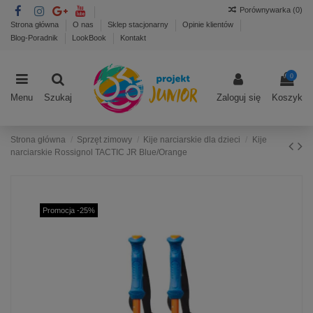
Porównywarka (
0
)
Strona główna
O nas
Sklep stacjonarny
Opinie klientów
Blog-Poradnik
LookBook
Kontakt
0
Menu
Szukaj
Zaloguj się
Koszyk
Strona główna
Sprzęt zimowy
Kije narciarskie dla dzieci
Kije
narciarskie Rossignol TACTIC JR Blue/Orange
Promocja -25%