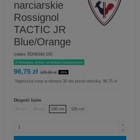
narciarskie
Rossignol
TACTIC JR
Blue/Orange
Indeks
RDN6040-100
Dostępny online i w sklepie stacjonarnym
96,75 zł
129,00 zł
-25%
Najniższa cena w okresie 30 dni przed obniżką:
96,75 zł
Długość kijów
90 cm
95 cm
100 cm
105 cm