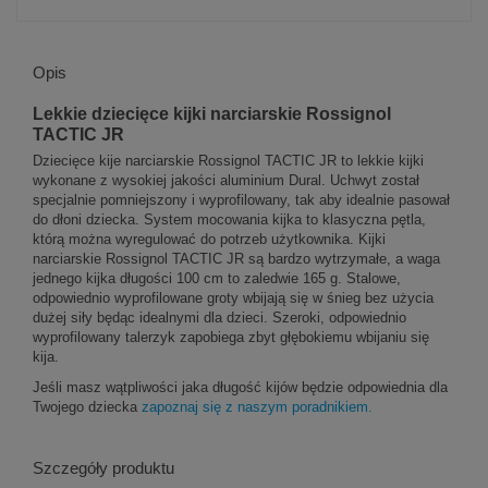
Opis
Lekkie dziecięce kijki narciarskie Rossignol
TACTIC JR
Dziecięce kije narciarskie Rossignol TACTIC JR to lekkie kijki
wykonane z wysokiej jakości aluminium Dural. Uchwyt został
specjalnie pomniejszony i wyprofilowany, tak aby idealnie pasował
do dłoni dziecka. System mocowania kijka to klasyczna pętla,
którą można wyregulować do potrzeb użytkownika. Kijki
narciarskie Rossignol TACTIC JR są bardzo wytrzymałe, a waga
jednego kijka długości 100 cm to zaledwie 165 g. Stalowe,
odpowiednio wyprofilowane groty wbijają się w śnieg bez użycia
dużej siły będąc idealnymi dla dzieci. Szeroki, odpowiednio
wyprofilowany talerzyk zapobiega zbyt głębokiemu wbijaniu się
kija.
Jeśli masz wątpliwości jaka długość kijów będzie odpowiednia dla
Twojego dziecka
zapoznaj się z naszym poradnikiem.
Szczegóły produktu