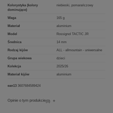
Kolorystyka (kolory
niebieski, pomarańczowy
dominujące)
Waga
165 g
Materiał
aluminium
Model
Rossignol TACTIC JR
Średnica
14 mm
Rodzaj kijów
ALL - allmountain - uniwersalne
Grupa wiekowa
dzieci
Kolekcja
2025/26
Materiał kijów
aluminium
ean13
3607684589424
Opinie o tym produkcie
+
(0)