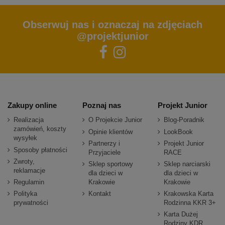
Obserwuj nas i oznaczaj na zdjęciach
@projektjunior
Zakupy online
Poznaj nas
Projekt Junior
Realizacja
O Projekcie Junior
Blog-Poradnik
zamówień, koszty
Opinie klientów
LookBook
wysyłek
Partnerzy i
Projekt Junior
Sposoby płatności
Przyjaciele
RACE
Zwroty,
Sklep sportowy
Sklep narciarski
reklamacje
dla dzieci w
dla dzieci w
Regulamin
Krakowie
Krakowie
Polityka
Kontakt
Krakowska Karta
prywatności
Rodzinna KKR 3+
Karta Dużej
Rodziny KDR