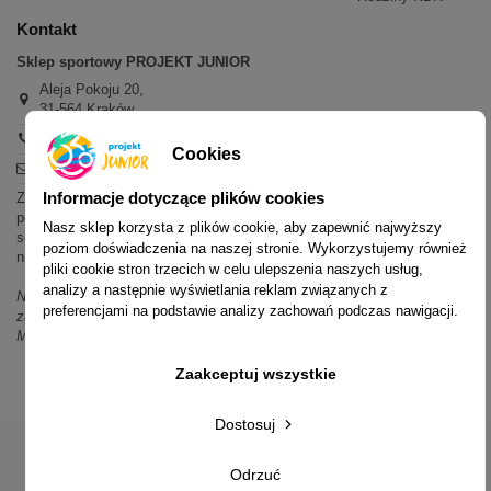
Kontakt
Sklep sportowy PROJEKT JUNIOR
Aleja Pokoju 20,
31-564 Kraków
+48 600 779 897
Cookies
sklep@projektjunior.pl
Informacje dotyczące plików cookies
Zapraszamy do sklepu stacjonarnego:
poniedziałek - piątek: 11.00-19.00
Nasz sklep korzysta z plików cookie, aby zapewnić najwyższy
sobota: 10.00-14.00
poziom doświadczenia na naszej stronie. Wykorzystujemy również
niedziela (każda): nieczynne
pliki cookie stron trzecich w celu ulepszenia naszych usług,
analizy a następnie wyświetlania reklam związanych z
Nie odpowiadamy na wiadomości SMS. W sprawach dotyczących
preferencjami na podstawie analizy zachowań podczas nawigacji.
zamówień i oferty prosimy o kontakt mailowy, telefoniczny lub przez
Messenger.
Zaakceptuj wszystkie
Dostosuj
Odrzuć
© 2014-2023 Projekt Junior Aleja Pokoju 20, 31-564 Kraków