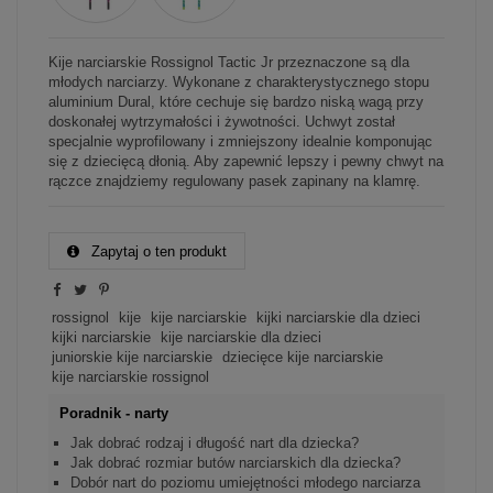
Kije narciarskie Rossignol Tactic Jr przeznaczone są dla
młodych narciarzy. Wykonane z charakterystycznego stopu
aluminium Dural, które cechuje się bardzo niską wagą przy
doskonałej wytrzymałości i żywotności. Uchwyt został
specjalnie wyprofilowany i zmniejszony idealnie komponując
się z dziecięcą dłonią. Aby zapewnić lepszy i pewny chwyt na
rączce znajdziemy regulowany pasek zapinany na klamrę.
Zapytaj o ten produkt
rossignol
kije
kije narciarskie
kijki narciarskie dla dzieci
kijki narciarskie
kije narciarskie dla dzieci
juniorskie kije narciarskie
dziecięce kije narciarskie
kije narciarskie rossignol
Poradnik - narty
Jak dobrać rodzaj i długość nart dla dziecka?
Jak dobrać rozmiar butów narciarskich dla dziecka?
Dobór nart do poziomu umiejętności młodego narciarza