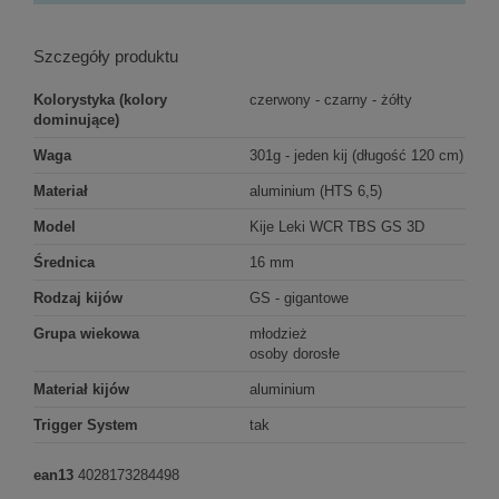
Szczegóły produktu
Kolorystyka (kolory
czerwony - czarny - żółty
dominujące)
Waga
301g - jeden kij (długość 120 cm)
Materiał
aluminium (HTS 6,5)
Model
Kije Leki WCR TBS GS 3D
Średnica
16 mm
Rodzaj kijów
GS - gigantowe
Grupa wiekowa
młodzież
osoby dorosłe
Materiał kijów
aluminium
Trigger System
tak
ean13
4028173284498