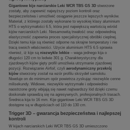
Gigantowe kije narciarskie Leki WCR TBS GS 3D
stworzone
zostały, aby zapewnić najwyższy poziom kontroli oraz
bezpieczeństwa i umożliwić osiąganie jeszcze lepszych wyników.
Materiał, z którego zostały wykonane to wysokiej klasy aluminium
HTS o wytrzymałości 6.5, która jest największą wartością wśród
kijów narciarskich Leki. Niesamowitą trwałość oraz odpowiednią
elastyczność zapewnia proces specjalistycznej obróbki cieplnej.
Dzięki temu kije są również odporne na skrajne temperatury i nie
tracą swoich właściwości. Użycie aluminium HTS 6.5 sprawia
również, iż kije są
niezwykle lekkie
– waga jednego kija o
długości 120 cm to ledwie 301 g. Charakterystyczny dla
zjazdowych kijów gięty profil umożliwia utrzymanie zjazdowej
pozycji. Rozwiązanie
Airfoil
, czyli
aerodynamiczny przekrój
kijów
stworzony został na wzór profilu skrzydeł samolotu.
Niweluje on do minimum opór powietrza zyskując niezwykle cenne
milisekundy. Widiowe, niezwykle wytrzymałe i odpowiednio
naostrzone groty wbijają się nawet najtwardszy lód dzięki czemu
doskonale sprawdzą się na agresywnych, profesjonalnych trasach.
Średnica kija to 16 mm. Kije gigantowe Leki WCR TBS GS 3D
dostępne są w długościach od 110 do 130 cm.
Trigger 3D – gwarancja bezpieczeństwa i najlepszej
kontroli
W kijach narciarskich Leki WCR TBS GS 3D umieszczono