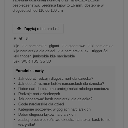
zapewnia doskonałą kontrolę oraz najwyższy poziom
bezpieczeństwa. Średnica kijów to 16 mm, dostępne w
długościach od 110 do 130 cm
Zapytaj o ten produkt
kije
kije narciarskie
gigant
kije gigantowe
kijki narciarskie
kije narciarskie dla dzieci
kije narciarskie leki
trigger 3d
leki trigger
juniorskie kije narciarskie
Leki WCR TBS GS 3D
Poradnik - narty
Jak dobrać rodzaj i długość nart dla dziecka?
Jak dobrać rozmiar butów narciarskich dla dziecka?
Dobór nart do poziomu umiejętności młodego narciarza
Rodzaje nart dziecięcych
Jak dopasować kask narciarski dla dziecka?
Gogle narciarskie dla dzieci
Kategorie soczewek w goglach narciarskich
Dobór długości kijków narciarskich
Zadbaj o bezpieczeństwo dziecka na stoku, kask to nie
wszystko!