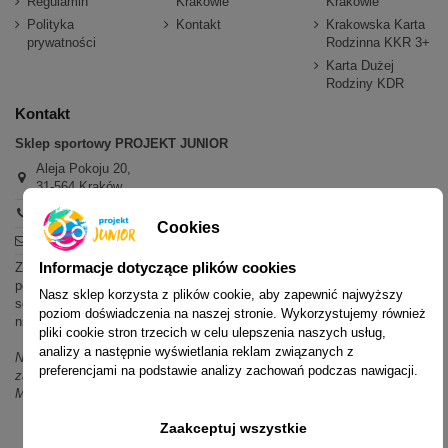
Regulamin
Krakowie
Krakowie
Polityka
Kontakt
Krakowska Karta
prywatności
Rodzinna KKR 3+
Karta Dużej
Rodziny KDR
Kontakt
Sklep sportowy PROJEKT JUNIOR
Aleja Pokoju 20,
31-564 Kraków
+48 600 779 897
Cookies
sklep@projektjunior.pl
Informacje dotyczące plików cookies
Zapraszamy do sklepu stacjonarnego:
poniedziałek - piątek: 11.00-19.00
Nasz sklep korzysta z plików cookie, aby zapewnić najwyższy
sobota: 10.00-14.00
poziom doświadczenia na naszej stronie. Wykorzystujemy również
niedziela (każda): nieczynne
pliki cookie stron trzecich w celu ulepszenia naszych usług,
analizy a następnie wyświetlania reklam związanych z
Nie odpowiadamy na wiadomości SMS. W sprawach dotyczących
preferencjami na podstawie analizy zachowań podczas nawigacji.
zamówień i oferty prosimy o kontakt mailowy, telefoniczny lub przez
Messenger.
Zaakceptuj wszystkie