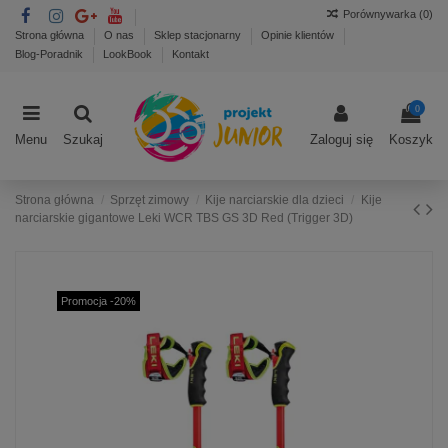
Porównywarka (
0
)
Strona główna
O nas
Sklep stacjonarny
Opinie klientów
Blog-Poradnik
LookBook
Kontakt
0
Menu
Szukaj
Zaloguj się
Koszyk
Strona główna
Sprzęt zimowy
Kije narciarskie dla dzieci
Kije
narciarskie gigantowe Leki WCR TBS GS 3D Red (Trigger 3D)
Promocja -20%