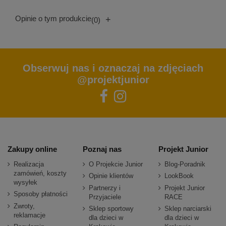
Opinie o tym produkcie
+
(0)
Obserwuj nas i oznaczaj na zdjęciach
@projektjunior
Zakupy online
Poznaj nas
Projekt Junior
Realizacja
O Projekcie Junior
Blog-Poradnik
zamówień, koszty
Opinie klientów
LookBook
wysyłek
Partnerzy i
Projekt Junior
Sposoby płatności
Przyjaciele
RACE
Zwroty,
Sklep sportowy
Sklep narciarski
reklamacje
dla dzieci w
dla dzieci w