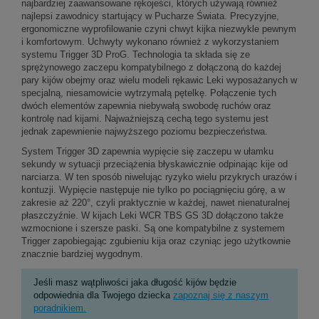
najbardziej zaawansowane rękojeści, których używają również
najlepsi zawodnicy startujący w Pucharze Świata. Precyzyjne,
ergonomiczne wyprofilowanie czyni chwyt kijka niezwykle pewnym
i komfortowym. Uchwyty wykonano również z wykorzystaniem
systemu Trigger 3D ProG. Technologia ta składa się ze
sprężynowego zaczepu kompatybilnego z dołączoną do każdej
pary kijów obejmy oraz wielu modeli rękawic Leki wyposażanych w
specjalną, niesamowicie wytrzymałą pętelkę. Połączenie tych
dwóch elementów zapewnia niebywałą swobodę ruchów oraz
kontrolę nad kijami. Najważniejszą cechą tego systemu jest
jednak zapewnienie najwyższego poziomu bezpieczeństwa.
System Trigger 3D zapewnia wypięcie się zaczepu w ułamku
sekundy w sytuacji przeciążenia błyskawicznie odpinając kije od
narciarza. W ten sposób niwelując ryzyko wielu przykrych urazów i
kontuzji. Wypięcie następuje nie tylko po pociągnięciu górę, a w
zakresie aż 220°, czyli praktycznie w każdej, nawet nienaturalnej
płaszczyźnie. W kijach Leki WCR TBS GS 3D dołączono także
wzmocnione i szersze paski. Są one kompatybilne z systemem
Trigger zapobiegając zgubieniu kija oraz czyniąc jego użytkownie
znacznie bardziej wygodnym.
Jeśli masz wątpliwości jaka długość kijów będzie
odpowiednia dla Twojego dziecka
zapoznaj się z naszym
poradnikiem.