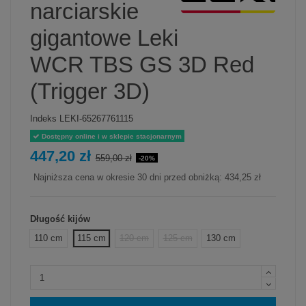
narciarskie
gigantowe Leki
WCR TBS GS 3D Red
(Trigger 3D)
Indeks
LEKI-65267761115
Dostępny online i w sklepie stacjonarnym
447,20 zł
559,00 zł
-20%
Najniższa cena w okresie 30 dni przed obniżką:
434,25 zł
Długość kijów
110 cm
115 cm
120 cm
125 cm
130 cm