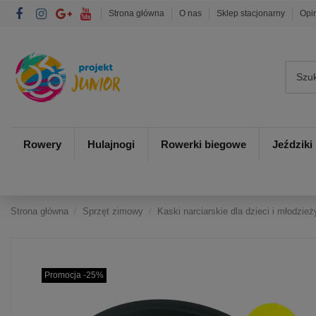
Strona główna
O nas
Sklep stacjonarny
Opi
Rowery
Hulajnogi
Rowerki biegowe
Jeździki
Strona główna
Sprzęt zimowy
Kaski narciarskie dla dzieci i młodzież
Promocja -25%