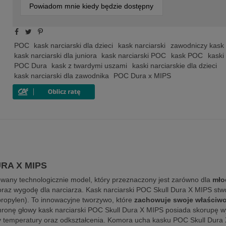
Powiadom mnie kiedy będzie dostępny
POC
kask narciarski dla dzieci
kask narciarski
zawodniczy kask 
kask narciarski dla juniora
kask narciarski POC
kask POC
kaski
POC Dura
kask z twardymi uszami
kaski narciarskie dla dzieci
kask narciarski dla zawodnika
POC Dura x MIPS
URA X MIPS
ny technologicznie model, który przeznaczony jest zarówno dla
młod
az wygodę dla narciarza. Kask narciarski POC Skull Dura X MIPS stwo
propylen). To innowacyjne tworzywo, które
zachowuje swoje właściwoś
chronę głowy kask narciarski POC Skull Dura X MIPS posiada skorupę 
y temperatury oraz odkształcenia. Komora ucha kasku POC Skull Dura 