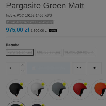
Pargasite Green Matt
Indeks
POC-10182-1468-XS/S
Produkt tymczasowo niedostępny
975,00 zł
1 300,00 zł
-25%
Rozmiar
XS/S (51-54 cm)
M/L (55-58 cm)
XL/XXL (59-62 cm)
Dodaj do koszyka