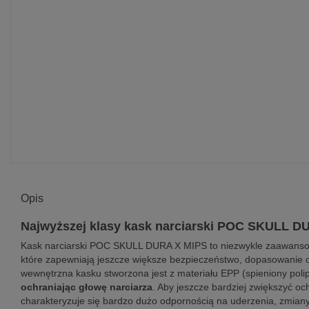
Opis
Najwyższej klasy kask narciarski POC SKULL D
Kask narciarski POC SKULL DURA X MIPS to niezwykle zaawansowa
które zapewniają jeszcze większe bezpieczeństwo, dopasowanie or
wewnętrzna kasku stworzona jest z materiału EPP (spieniony poli
ochraniając głowę narciarza
. Aby jeszcze bardziej zwiększyć o
charakteryzuje się bardzo dużo odpornością na uderzenia, zmian