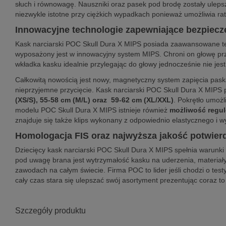
słuch i równowagę. Nauszniki oraz pasek pod brodę zostały uleps
niezwykle istotne przy ciężkich wypadkach ponieważ umożliwia ra
Innowacyjne technologie zapewniające bezpiec
Kask narciarski POC Skull Dura X MIPS posiada zaawansowane te
wyposażony jest w innowacyjny system MIPS. Chroni on głowę pr
wkładka kasku idealnie przylegając do głowy jednocześnie nie je
Całkowitą nowością jest nowy, magnetyczny system zapięcia pas
nieprzyjemne przycięcie. Kask narciarski POC Skull Dura X MIPS 
(XS/S), 55-58 cm (M/L) oraz 59-62 cm (
XL/XXL)
. Pokrętło umożl
modelu POC Skull Dura X MIPS istnieje również
możliwość regul
znajduje się także klips wykonany z odpowiednio elastycznego i w
Homologacja FIS oraz najwyższa jakość potwierd
Dziecięcy kask narciarski POC Skull Dura X MIPS spełnia warunk
pod uwagę brana jest wytrzymałość kasku na uderzenia, materiały
zawodach na całym świecie. Firma POC to lider jeśli chodzi o tes
cały czas stara się ulepszać swój asortyment prezentując coraz to
Szczegóły produktu