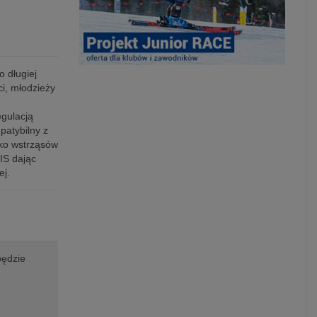
 długiej
ci, młodzieży
egulacją
patybilny z
ko wstrząsów
IS dając
ej.
będzie