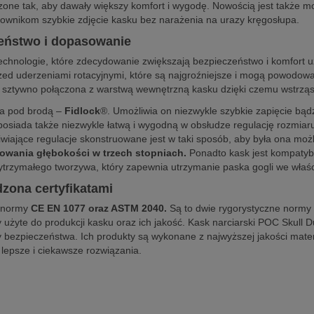
zone tak, aby dawały większy komfort i wygodę. Nowością jest także 
townikom szybkie zdjęcie kasku bez narażenia na urazy kręgosłupa.
zeństwo i dopasowanie
chnologie, które zdecydowanie zwiększają bezpieczeństwo i komfort u
zed uderzeniami rotacyjnymi, które są najgroźniejsze i mogą powodo
st sztywno połączona z warstwą wewnętrzną kasku dzięki czemu wstrzą
ka pod brodą –
Fidlock
®. Umożliwia on niezwykle szybkie zapięcie bąd
posiada także niezwykle łatwą i wygodną w obsłudze regulację rozmia
iwiające regulacje skonstruowane jest w taki sposób, aby była ona możl
owania głębokości w trzech stopniach.
Ponadto kask jest kompatyb
ytrzymałego tworzywa, który zapewnia utrzymanie paska gogli we właści
zona certyfikatami
i normy
CE EN 1077 oraz ASTM 2040.
Są to dwie rygorystyczne normy 
 użyte do produkcji kasku oraz ich jakość. Kask narciarski POC Skull
ty bezpieczeństwa. Ich produkty są wykonane z najwyższej jakości mate
 lepsze i ciekawsze rozwiązania.