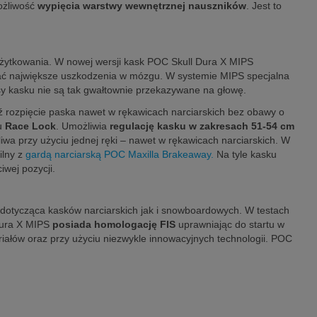
możliwość
wypięcia warstwy wewnętrznej nauszników
. Jest to
żytkowania. W nowej wersji kask POC Skull Dura X MIPS
wać największe uszkodzenia w mózgu. W systemie MIPS specjalna
sy kasku nie są tak gwałtownie przekazywane na głowę.
ź rozpięcie paska nawet w rękawicach narciarskich bez obawy o
ru
Race Lock
. Umożliwia
regulację kasku w zakresach 51-54 cm
iwa przy użyciu jednej ręki – nawet w rękawicach narciarskich. W
ilny z
gardą narciarską POC Maxilla Brakeaway.
Na tyle kasku
wej pozycji.
dotycząca kasków narciarskich jak i snowboardowych. W testach
 Dura X MIPS
posiada homologację FIS
uprawniając do startu w
riałów oraz przy użyciu niezwykle innowacyjnych technologii. POC