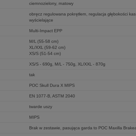
ciemnozielony, matowy
obręcz regulowana pokrętłem, regulacja głębokości ka
wyścielające
Multi-Impact EPP
M/L (55-58 cm)
XL/XXL (59-62 cm)
XS/S (51-54 cm)
XS/S - 690g, M/L - 750g, XL/XXL - 870g
tak
POC Skull Dura X MIPS
EN 1077-B, ASTM 2040
twarde uszy
MIPS
Brak w zestawie, pasująca garda to POC Maxilla Brak