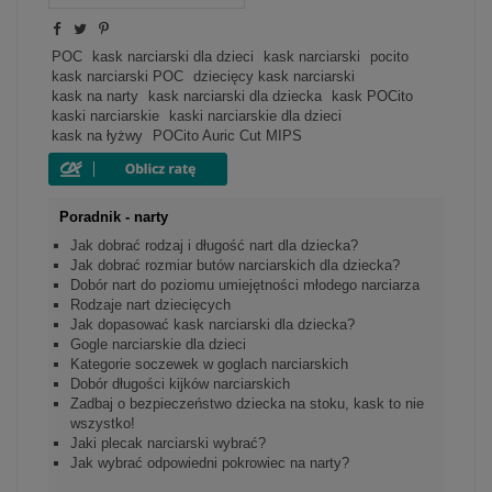
POC
kask narciarski dla dzieci
kask narciarski
pocito
kask narciarski POC
dziecięcy kask narciarski
kask na narty
kask narciarski dla dziecka
kask POCito
kaski narciarskie
kaski narciarskie dla dzieci
kask na łyżwy
POCito Auric Cut MIPS
Poradnik - narty
Jak dobrać rodzaj i długość nart dla dziecka?
Jak dobrać rozmiar butów narciarskich dla dziecka?
Dobór nart do poziomu umiejętności młodego narciarza
Rodzaje nart dziecięcych
Jak dopasować kask narciarski dla dziecka?
Gogle narciarskie dla dzieci
Kategorie soczewek w goglach narciarskich
Dobór długości kijków narciarskich
Zadbaj o bezpieczeństwo dziecka na stoku, kask to nie
wszystko!
Jaki plecak narciarski wybrać?
Jak wybrać odpowiedni pokrowiec na narty?