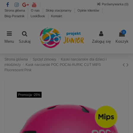
Porównywarka (
0
)
Strona główna
O nas
Sklep stacjonarny
Opinie klientów
Blog-Poradnik
LookBook
Kontakt
0
Menu
Szukaj
Zaloguj się
Koszyk
Strona główna
Sprzęt zimowy
Kaski narciarskie dla dzieci i
młodzieży
Kask narciarski POC POCito AURIC CUT MIPS
Fluorescent Pink
Promocja -25%