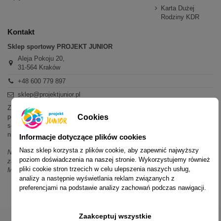
Karta Dużej
Rodziny KDR
Kontakt
Sklep sportowy PROJEKT JUNIOR
Aleja Pokoju 20,
31-564 Kraków
+48 600 779 897
sklep@projektjunior.pl
Zapraszamy do sklepu stacjonarnego:
poniedziałek - piątek: 11.00-19.00
Cookies
sobota: 10.00-14.00
niedziela (każda): nieczynne
Informacje dotyczące plików cookies
Nasz sklep korzysta z plików cookie, aby zapewnić najwyższy
Nie odpowiadamy na wiadomości SMS. W sprawach dotyczących
poziom doświadczenia na naszej stronie. Wykorzystujemy również
zamówień i oferty prosimy o kontakt mailowy, telefoniczny lub przez
pliki cookie stron trzecich w celu ulepszenia naszych usług,
Messenger.
analizy a następnie wyświetlania reklam związanych z
preferencjami na podstawie analizy zachowań podczas nawigacji.
Zaakceptuj wszystkie