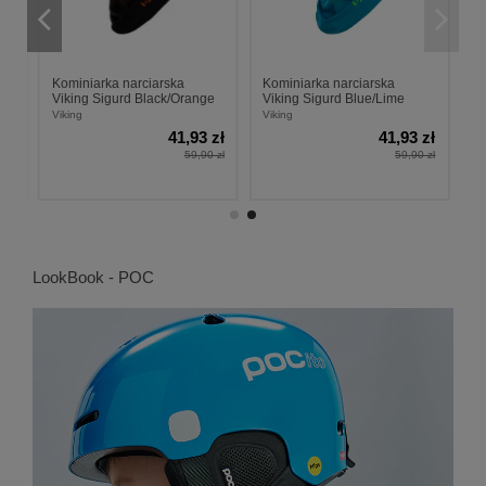
Kominiarka narciarska
Kominiarka narciarska
Viking Sigurd Black/Orange
Viking Sigurd Blue/Lime
Viking
Viking
zł
41,93 zł
41,93 zł
 zł
59,90 zł
59,90 zł
LookBook - POC