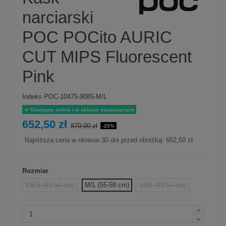
narciarski
POC POCito AURIC
CUT MIPS Fluorescent
Pink
Indeks
POC-10475-9085-M/L
Dostępny online i w sklepie stacjonarnym
652,50 zł
870,00 zł
-25%
Najniższa cena w okresie 30 dni przed obniżką:
652,50 zł
Rozmiar
XS/S (51-54 cm)
M/L (55-58 cm)
XXS (48-52 cm)