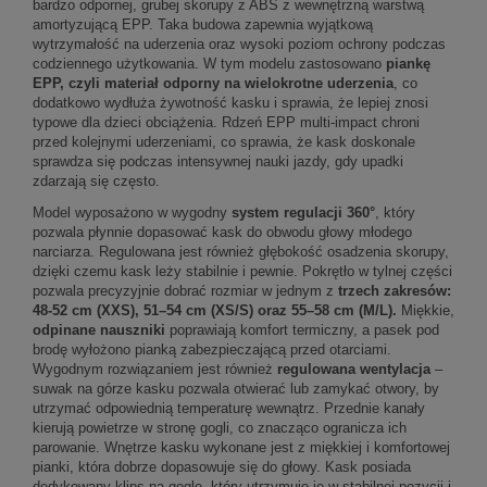
bardzo odpornej, grubej skorupy z ABS z wewnętrzną warstwą
amortyzującą EPP. Taka budowa zapewnia wyjątkową
wytrzymałość na uderzenia oraz wysoki poziom ochrony podczas
codziennego użytkowania. W tym modelu zastosowano
piankę
EPP, czyli materiał odporny na wielokrotne uderzenia
, co
dodatkowo wydłuża żywotność kasku i sprawia, że lepiej znosi
typowe dla dzieci obciążenia. Rdzeń EPP multi-impact chroni
przed kolejnymi uderzeniami, co sprawia, że kask doskonale
sprawdza się podczas intensywnej nauki jazdy, gdy upadki
zdarzają się często.
Model wyposażono w wygodny
system regulacji 360°
, który
pozwala płynnie dopasować kask do obwodu głowy młodego
narciarza. Regulowana jest również głębokość osadzenia skorupy,
dzięki czemu kask leży stabilnie i pewnie. Pokrętło w tylnej części
pozwala precyzyjnie dobrać rozmiar w jednym z
trzech zakresów:
48-52 cm (XXS), 51–54 cm (XS/S) oraz 55–58 cm (M/L).
Miękkie,
odpinane nauszniki
poprawiają komfort termiczny, a pasek pod
brodę wyłożono pianką zabezpieczającą przed otarciami.
Wygodnym rozwiązaniem jest również
regulowana wentylacja
–
suwak na górze kasku pozwala otwierać lub zamykać otwory, by
utrzymać odpowiednią temperaturę wewnątrz. Przednie kanały
kierują powietrze w stronę gogli, co znacząco ogranicza ich
parowanie. Wnętrze kasku wykonane jest z miękkiej i komfortowej
pianki, która dobrze dopasowuje się do głowy. Kask posiada
dedykowany klips na gogle, który utrzymuje je w stabilnej pozycji i