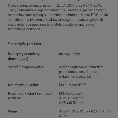
Kask spełnia wymagania norm CE EN 1077 oraz ASTM 2040.
Testy potwierdzają jego odporność na uderzenia, jakość użytych
materiałów oraz ogólną skuteczność ochronną. Marka POC od lat
jest liderem w tworzeniu kasków zimowych o bardzo wysokich
standardach bezpieczeństwa, stale udoskonalając swoje
technologie ochronne.
Szczegóły produktu
Kolorystyka (kolory
różowy, połysk
dominujące)
Sposób dopasowania
obręcz regulowana pokrętłem,
paski mocujące z klamrą,
wkładki wyścielające
Konstrukcja kasku
Multi-Impact EPP
Rozmiary kasku / regulacja
M/L (55-58 cm)
rozmiaru
XS/S (51-54 cm)
XXS (48-52 cm)
Waga
XXS - 570 g, XS/S - 620 g, M/L -
670 g