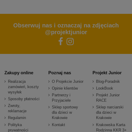
Obserwuj nas i oznaczaj na zdjęciach
@projektjunior
Zakupy online
Poznaj nas
Projekt Junior
Realizacja
O Projekcie Junior
Blog-Poradnik
zamówień, koszty
Opinie klientów
LookBook
wysyłek
Partnerzy i
Projekt Junior
Sposoby płatności
Przyjaciele
RACE
Zwroty,
Sklep sportowy
Sklep narciarski
reklamacje
dla dzieci w
dla dzieci w
Regulamin
Krakowie
Krakowie
Polityka
Kontakt
Krakowska Karta
prywatności
Rodzinna KKR 3+