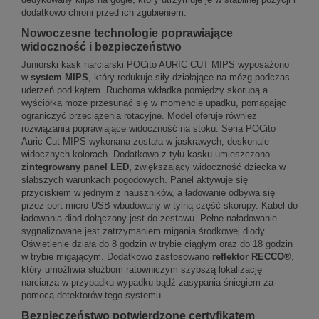
dodatkowo chroni przed ich zgubieniem.
Nowoczesne technologie poprawiające
widoczność i bezpieczeństwo
Juniorski kask narciarski POCito AURIC CUT MIPS wyposażono
w
system MIPS
, który redukuje siły działające na mózg podczas
uderzeń pod kątem. Ruchoma wkładka pomiędzy skorupą a
wyściółką może przesunąć się w momencie upadku, pomagając
ograniczyć przeciążenia rotacyjne. Model oferuje również
rozwiązania poprawiające widoczność na stoku. Seria POCito
Auric Cut MIPS wykonana została w jaskrawych, doskonale
widocznych kolorach. Dodatkowo z tyłu kasku umieszczono
zintegrowany panel LED,
zwiększający widoczność dziecka w
słabszych warunkach pogodowych. Panel aktywuje się
przyciskiem w jednym z nauszników, a ładowanie odbywa się
przez port micro-USB wbudowany w tylną część skorupy. Kabel do
ładowania diod dołączony jest do zestawu. Pełne naładowanie
sygnalizowane jest zatrzymaniem migania środkowej diody.
Oświetlenie działa do 8 godzin w trybie ciągłym oraz do 18 godzin
w trybie migającym. Dodatkowo zastosowano
reflektor RECCO®
,
który umożliwia służbom ratowniczym szybszą lokalizację
narciarza w przypadku wypadku bądź zasypania śniegiem za
pomocą detektorów tego systemu.
Bezpieczeństwo potwierdzone certyfikatem