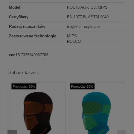
Model
POCito Auric Cut MIPS
Certyfikaty
EN 1077-B, ASTM 2040
Rodzaj nauszników
miękkie - odpinane
Zastosowane technologie
MIPS
RECCO
ean13
7325549957763
Zobacz także ...
Promocja -30%
Promocja -30%