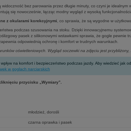
widoczność bez parowania przez długie minuty, co czyni je idealny
zentują się nowocześnie, łącząc modny wygląd z wysoką funkcjonalności
ne z okularami korekcyjnymi
, co sprawia, że są wygodne w użytkowa
stwa podczas szusowania na stoku. Dzięki innowacyjnemu systemowi p
oślizgowy pasek z silikonowymi wstawkami sprawia, że gogle pewnie t
zapewnia odpowiednią ochronę i komfort w trudnych warunkach.
warunków oświetleniowych. Wygląd soczewki na zdjęciu jest przybliżony
yw na komfort i bezpieczeństwo podczas jazdy. Aby wiedzieć jak odcz
wek w goglach narciarskich
kliknięciu przycisku „Wymiary”.
młodzież, dorośli
czarna oprawka i pasek