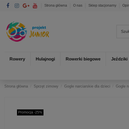
Strona główna
O nas
Sklep stacjonarny
Opi
Rowery
Hulajnogi
Rowerki biegowe
Jeździki
Strona główna
Sprzęt zimowy
Gogle narciarskie dla dzieci
Gogle n
Promocja -25%