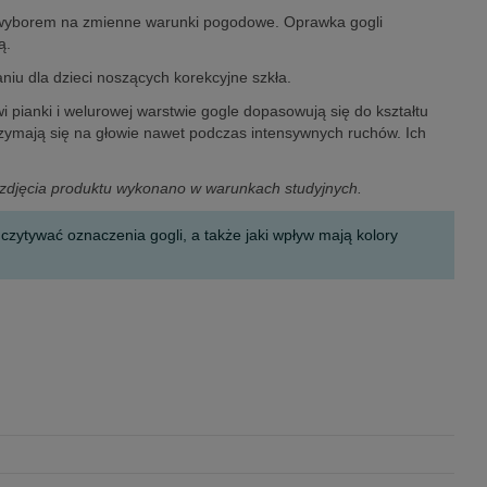
m wyborem na zmienne warunki pogodowe. Oprawka gogli
ą.
niu dla dzieci noszących korekcyjne szkła.
ianki i welurowej warstwie gogle dopasowują się do kształtu
rzymają się na głowie nawet podczas intensywnych ruchów. Ich
, zdjęcia produktu wykonano w warunkach studyjnych.
ytywać oznaczenia gogli, a także jaki wpływ mają kolory