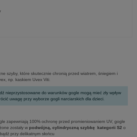
y
zne szyby, które skutecznie chronią przed wiatrem, śniegiem i
ex, np. kaskiem Uvex Viti.
 bądź nieprzystosowane do warunków gogle mogą mieć zły wpływ
cić uwagę przy wyborze gogli narciarskich dla dzieci.
gogle zapewniają 100% ochronę przed promieniowaniem UV, gogle
ażone zostały w
podwójną, cylindryczną szybkę kategorii S2
o
bądź przy delikatnym słońcu