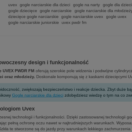
uvex
gogle narciarskie dla dzieci
gogle na narty
gogle dla dzieci
gogle dziecięce
gogle narciarskie
gogle narciarskie dla młodzież
dziecięce gogle narciarskie
gogle narciarskie uvex
gogle uvex
gogle narciarskie juniorskie
uvex pwdr fm
owoczesny design i funkcjonalność
kie UVEX PWDR FM
oferują szerokie pole widzenia i podwójne cylindryc
ci oraz młodzieży.
Doskonale komponują się z kaskami dziecięcymi Uv
 widoczność, zwiększają bezpieczeństwo i reakcje dziecka. Zbyt duże
dnikowy
Gogle narciarskie dla dzieci
zdobędziesz wiedzę o tym na co zwró
nologiom Uvex
nej technologii i funkcjonalności. Dzięki zastosowanej technologii 
iając pełną ochronę oczu nawet w najtrudniejszych warunkach. Wypos
Szkła te stworzone są do jazdy przy warunkach lekkiego zachmurzenia 