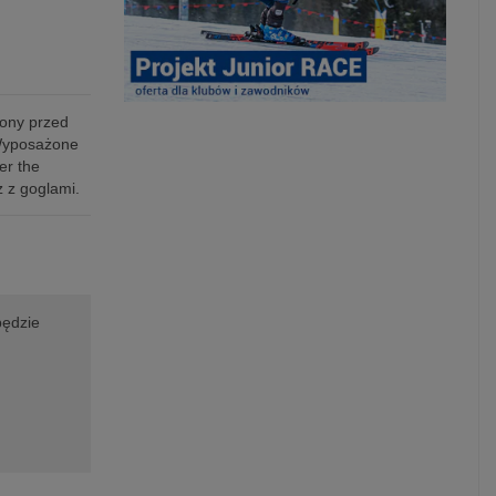
ony przed
 Wyposażone
er the
 z goglami.
będzie