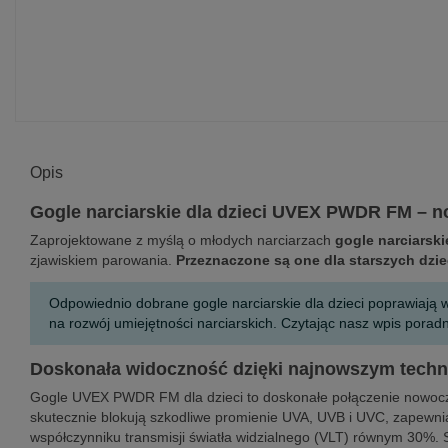
Opis
Gogle narciarskie dla dzieci UVEX PWDR FM – n
Zaprojektowane z myślą o młodych narciarzach
gogle narciars
zjawiskiem parowania.
Przeznaczone są one dla starszych dzie
Odpowiednio dobrane gogle narciarskie dla dzieci poprawiają
na rozwój umiejętności narciarskich. Czytając nasz wpis pora
Doskonała widoczność dzięki najnowszym tech
Gogle UVEX PWDR FM dla dzieci to doskonałe połączenie nowoczes
skutecznie blokują szkodliwe promienie UVA, UVB i UVC, zapewn
współczynniku transmisji światła widzialnego (VLT) równym 30%. 