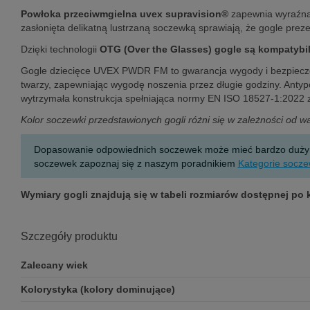
Powłoka przeciwmgielna uvex supravision®
zapewnia wyraźną 
zasłonięta delikatną lustrzaną soczewką sprawiają, że gogle pre
Dzięki technologii
OTG (Over the Glasses)
gogle są kompatybil
Gogle dziecięce UVEX PWDR FM to gwarancja wygody i bezpieczeń
twarzy, zapewniając wygodę noszenia przez długie godziny. Antyp
wytrzymała konstrukcja spełniająca normy EN ISO 18527-1:2022 
Kolor
soczewki
przedstawionych gogli różni się w zależności od 
Dopasowanie odpowiednich soczewek może mieć bardzo duży wpł
soczewek zapoznaj się z naszym poradnikiem
Kategorie socze
Wymiary gogli znajdują się w tabeli rozmiarów dostępnej po 
Szczegóły produktu
Zalecany wiek
Kolorystyka (kolory dominujące)