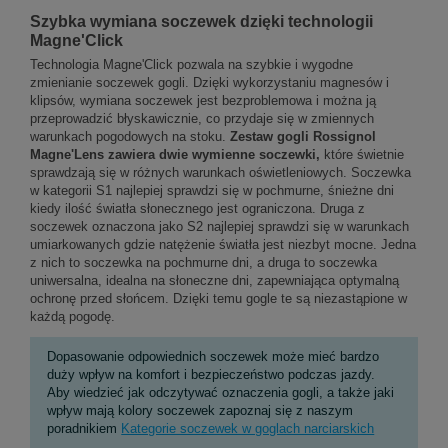
Szybka wymiana soczewek dzięki technologii
Magne'Click
Technologia Magne'Click pozwala na szybkie i wygodne
zmienianie soczewek gogli. Dzięki wykorzystaniu magnesów i
klipsów, wymiana soczewek jest bezproblemowa i można ją
przeprowadzić błyskawicznie, co przydaje się w zmiennych
warunkach pogodowych na stoku.
Zestaw gogli Rossignol
Magne'Lens zawiera dwie wymienne soczewki,
które świetnie
sprawdzają się w różnych warunkach oświetleniowych. Soczewka
w kategorii S1 najlepiej sprawdzi się w pochmurne, śnieżne dni
kiedy ilość światła słonecznego jest ograniczona. Druga z
soczewek oznaczona jako S2 najlepiej sprawdzi się w warunkach
umiarkowanych gdzie natężenie światła jest niezbyt mocne. Jedna
z nich to soczewka na pochmurne dni, a druga to soczewka
uniwersalna, idealna na słoneczne dni, zapewniająca optymalną
ochronę przed słońcem. Dzięki temu gogle te są niezastąpione w
każdą pogodę.
Dopasowanie odpowiednich soczewek może mieć bardzo
duży wpływ na komfort i bezpieczeństwo podczas jazdy.
Aby wiedzieć jak odczytywać oznaczenia gogli, a także jaki
wpływ mają kolory soczewek zapoznaj się z naszym
poradnikiem
Kategorie soczewek w goglach narciarskich