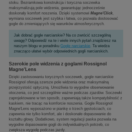
stoku. Bezramkowa konstrukcja i toryczna soczewka
maksymalizują pole widzenia, gwarantując jednocześnie
doskonały komfort noszenia. Dzięki systemowi
Magne'Click
,
wymiana soczewek jest szybka i łatwa, co pozwala dostosować
gogle do zmieniających się warunków atmosferycznych.
Jak dobrać gogle narciarskie? Na co zwrócić szczególną
uwagę? Odpowiedź na te i wiele innych pytań znajdziesz na
naszym blogu w poradniku
Gogle narciarskie
. Ta wiedza
znacząco ułatwi wybór odpowiednich gogli narciarskich.
Szerokie pole widzenia z goglami Rossignol
Magne'Lens
Dzięki zastosowaniu torycznych soczewek, gogle narciarskie
Rossignol oferują szersze pole widzenia oraz maksymalną
przejrzystość optyczną. Umożliwia to wygodne obserwowanie
otoczenia, co jest szczególnie ważne podczas zjazdów. Soczewki
zaprojektowane w ten sposób, zapewniają także kompatybilność z
kaskiem, nie tracąc na komforcie noszenia. Gogle Rossignol
Magne'Lens wyposażono w piankę o trzech gęstościach, co
zapewnia nie tylko komfort, ale i doskonałe dopasowanie do
kształtu głowy. Dodatkowo, system regulacji paska pozwala na
wygodne dopasowanie gogli do indywidualnych potrzeb, co
zwiększa wygodę podczas jazdy.