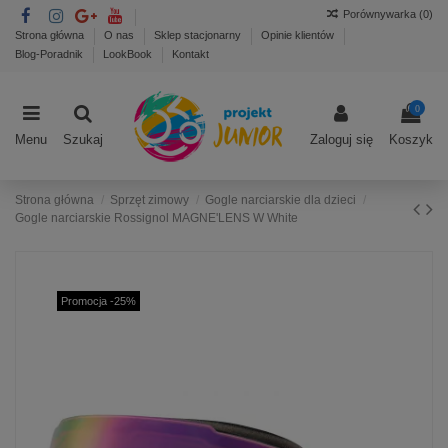
Porównywarka (
0
)
Strona główna
O nas
Sklep stacjonarny
Opinie klientów
Blog-Poradnik
LookBook
Kontakt
0
Menu
Szukaj
Zaloguj się
Koszyk
Strona główna
Sprzęt zimowy
Gogle narciarskie dla dzieci
Gogle narciarskie Rossignol MAGNE'LENS W White
Promocja -25%