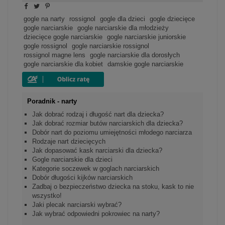
gogle na narty
rossignol
gogle dla dzieci
gogle dziecięce
gogle narciarskie
gogle narciarskie dla młodzieży
dziecięce gogle narciarskie
gogle narciarskie juniorskie
gogle rossignol
gogle narciarskie rossignol
rossignol magne lens
gogle narciarskie dla dorosłych
gogle narciarskie dla kobiet
damskie gogle narciarskie
Poradnik - narty
Jak dobrać rodzaj i długość nart dla dziecka?
Jak dobrać rozmiar butów narciarskich dla dziecka?
Dobór nart do poziomu umiejętności młodego narciarza
Rodzaje nart dziecięcych
Jak dopasować kask narciarski dla dziecka?
Gogle narciarskie dla dzieci
Kategorie soczewek w goglach narciarskich
Dobór długości kijków narciarskich
Zadbaj o bezpieczeństwo dziecka na stoku, kask to nie
wszystko!
Jaki plecak narciarski wybrać?
Jak wybrać odpowiedni pokrowiec na narty?