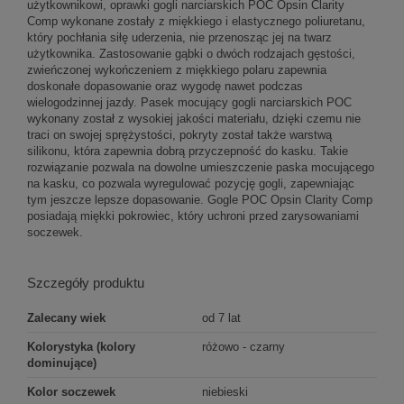
użytkownikowi, oprawki gogli narciarskich POC Opsin Clarity
Comp wykonane zostały z miękkiego i elastycznego poliuretanu,
który pochłania siłę uderzenia, nie przenosząc jej na twarz
użytkownika. Zastosowanie gąbki o dwóch rodzajach gęstości,
zwieńczonej wykończeniem z miękkiego polaru zapewnia
doskonałe dopasowanie oraz wygodę nawet podczas
wielogodzinnej jazdy. Pasek mocujący gogli narciarskich POC
wykonany został z wysokiej jakości materiału, dzięki czemu nie
traci on swojej sprężystości, pokryty został także warstwą
silikonu, która zapewnia dobrą przyczepność do kasku. Takie
rozwiązanie pozwala na dowolne umieszczenie paska mocującego
na kasku, co pozwala wyregulować pozycję gogli, zapewniając
tym jeszcze lepsze dopasowanie. Gogle POC Opsin Clarity Comp
posiadają miękki pokrowiec, który uchroni przed zarysowaniami
soczewek.
Szczegóły produktu
Zalecany wiek
od 7 lat
Kolorystyka (kolory
różowo - czarny
dominujące)
Kolor soczewek
niebieski