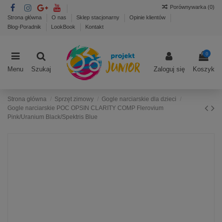
Porównywarka (
0
)
Strona główna
O nas
Sklep stacjonarny
Opinie klientów
Blog-Poradnik
LookBook
Kontakt
0
Menu
Szukaj
Zaloguj się
Koszyk
Strona główna
Sprzęt zimowy
Gogle narciarskie dla dzieci
Gogle narciarskie POC OPSIN CLARITY COMP Flerovium
Pink/Uranium Black/Spektris Blue