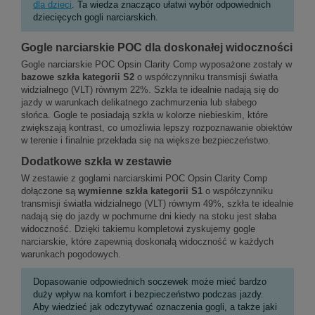
dla dzieci
. Ta wiedza znacząco ułatwi wybór odpowiednich
dziecięcych gogli narciarskich.
Gogle narciarskie POC dla doskonałej widoczności
Gogle narciarskie POC Opsin Clarity Comp wyposażone zostały w
bazowe szkła kategorii S2
o współczynniku transmisji światła
widzialnego (VLT) równym 22%. Szkła te idealnie nadają się do
jazdy w warunkach delikatnego zachmurzenia lub słabego
słońca. Gogle te posiadają szkła w kolorze niebieskim, które
zwiększają kontrast, co umożliwia lepszy rozpoznawanie obiektów
w terenie i finalnie przekłada się na większe bezpieczeństwo.
Dodatkowe szkła w zestawie
W zestawie z goglami narciarskimi POC Opsin Clarity Comp
dołączone są
wymienne szkła kategorii S1
o współczynniku
transmisji światła widzialnego (VLT) równym 49%, szkła te idealnie
nadają się do jazdy w pochmurne dni kiedy na stoku jest słaba
widoczność. Dzięki takiemu kompletowi zyskujemy gogle
narciarskie, które zapewnią doskonałą widoczność w każdych
warunkach pogodowych.
Dopasowanie odpowiednich soczewek może mieć bardzo
duży wpływ na komfort i bezpieczeństwo podczas jazdy.
Aby wiedzieć jak odczytywać oznaczenia gogli, a także jaki