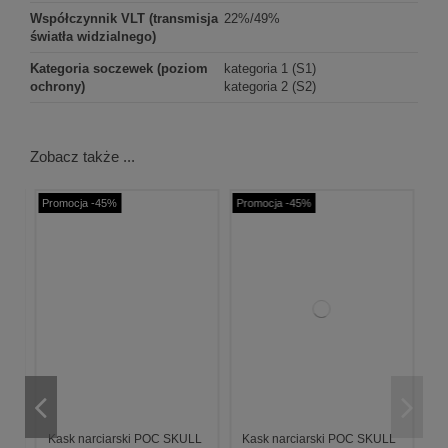
Współczynnik VLT (transmisja
22%/49%
światła widzialnego)
Kategoria soczewek (poziom
kategoria 1 (S1)
ochrony)
kategoria 2 (S2)
Zobacz także ...
Promocja -45%
Promocja -45%
LL
Kask narciarski POC SKULL
Kask narciarski POC SKULL