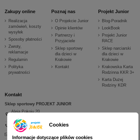
Zakupy online
Poznaj nas
Projekt Junior
Realizacja
O Projekcie Junior
Blog-Poradnik
zamówień, koszty
Opinie klientów
LookBook
wysyłek
Partnerzy i
Projekt Junior
Sposoby płatności
Przyjaciele
RACE
Zwroty,
Sklep sportowy
Sklep narciarski
reklamacje
dla dzieci w
dla dzieci w
Regulamin
Krakowie
Krakowie
Polityka
Kontakt
Krakowska Karta
prywatności
Rodzinna KKR 3+
Karta Dużej
Rodziny KDR
Kontakt
Sklep sportowy PROJEKT JUNIOR
Aleja Pokoju 20,
31-564 Kraków
Cookies
+48 600 779 897
sklep@projektjunior.pl
Informacje dotyczące plików cookies