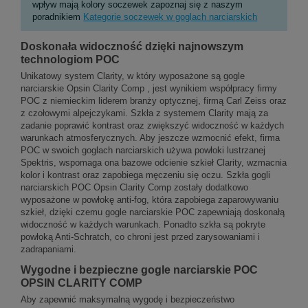
wpływ mają kolory soczewek zapoznaj się z naszym
poradnikiem
Kategorie soczewek w goglach narciarskich
Doskonała widoczność dzięki najnowszym
technologiom POC
Unikatowy system Clarity, w który wyposażone są gogle
narciarskie Opsin Clarity Comp , jest wynikiem współpracy firmy
POC z niemieckim liderem branży optycznej, firmą Carl Zeiss oraz
z czołowymi alpejczykami. Szkła z systemem Clarity mają za
zadanie poprawić kontrast oraz zwiększyć widoczność w każdych
warunkach atmosferycznych. Aby jeszcze wzmocnić efekt, firma
POC w swoich goglach narciarskich używa powłoki lustrzanej
Spektris, wspomaga ona bazowe odcienie szkieł Clarity, wzmacnia
kolor i kontrast oraz zapobiega męczeniu się oczu. Szkła gogli
narciarskich POC Opsin Clarity Comp zostały dodatkowo
wyposażone w powłokę anti-fog, która zapobiega zaparowywaniu
szkieł, dzięki czemu gogle narciarskie POC zapewniają doskonałą
widoczność w każdych warunkach. Ponadto szkła są pokryte
powłoką Anti-Schratch, co chroni jest przed zarysowaniami i
zadrapaniami.
Wygodne i bezpieczne gogle narciarskie POC
OPSIN CLARITY COMP
Aby zapewnić maksymalną wygodę i bezpieczeństwo