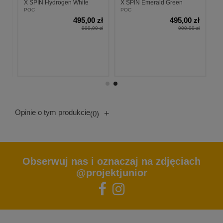
X SPIN Hydrogen White
X SPIN Emerald Green
POC
POC
zł
495,00 zł
495,00 zł
 zł
900,00 zł
900,00 zł
Opinie o tym produkcie
+
(0)
Obserwuj nas i oznaczaj na zdjęciach
@projektjunior