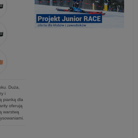
oku. Duża,
y i
 pianką dla
rity oferują
wą warstwą
rysowaniami.