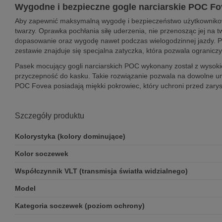
Wygodne i bezpieczne gogle narciarskie POC F
Aby zapewnić maksymalną wygodę i bezpieczeństwo użytkownikow
twarzy. Oprawka pochłania siłę uderzenia, nie przenosząc jej n
dopasowanie oraz wygodę nawet podczas wielogodzinnej jazdy. Po
zestawie znajduje się specjalna zatyczka, która pozwala ogranic
Pasek mocujący gogli narciarskich POC wykonany został z wysokiej 
przyczepność do kasku. Takie rozwiązanie pozwala na dowolne u
POC Fovea posiadają miękki pokrowiec, który uchroni przed zary
Szczegóły produktu
Kolorystyka (kolory dominujące)
Kolor soczewek
Współczynnik VLT (transmisja światła widzialnego)
Model
Kategoria soczewek (poziom ochrony)