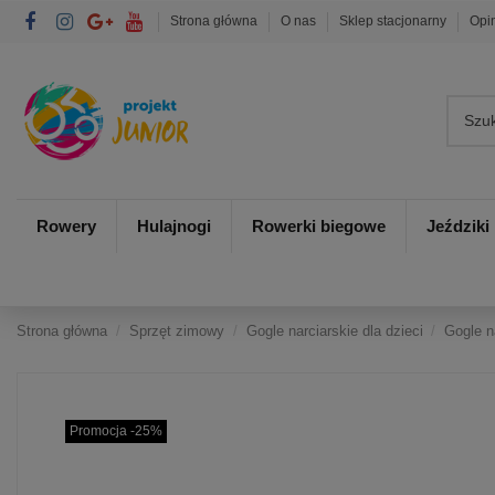
Strona główna
O nas
Sklep stacjonarny
Opi
Rowery
Hulajnogi
Rowerki biegowe
Jeździki
Strona główna
Sprzęt zimowy
Gogle narciarskie dla dzieci
Gogle n
Promocja -25%