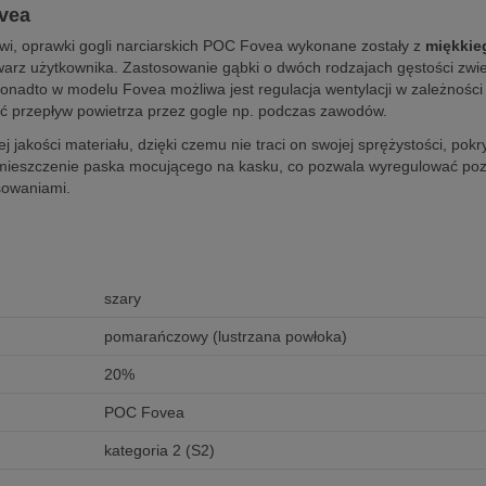
ovea
i, oprawki gogli narciarskich POC Fovea wykonane zostały z
miękkie
a twarz użytkownika. Zastosowanie gąbki o dwóch rodzajach gęstości z
nadto w modelu Fovea możliwa jest regulacja wentylacji w zależności 
zyć przepływ powietrza przez gogle np. podczas zawodów.
jakości materiału, dzięki czemu nie traci on swojej sprężystości, pokr
mieszczenie paska mocującego na kasku, co pozwala wyregulować pozy
sowaniami.
szary
pomarańczowy (lustrzana powłoka)
20%
POC Fovea
kategoria 2 (S2)