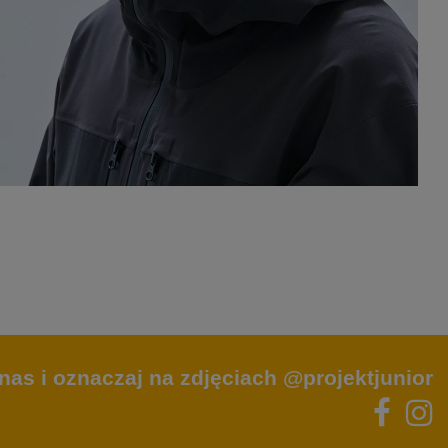
nas i oznaczaj na zdjęciach @projektjunior