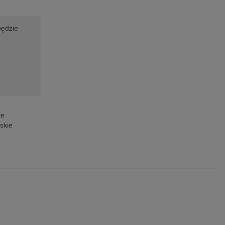
będzie
ie
skie