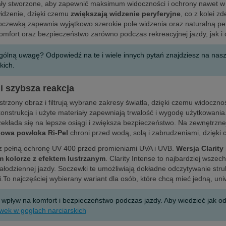
stały stworzone, aby zapewnić maksimum widoczności i ochrony nawet 
idzenie, dzięki czemu
zwiększają widzenie peryferyjne
, co z kolei 
oczewką zapewnia wyjątkowo szerokie pole widzenia oraz naturalną perc
 komfort oraz bezpieczeństwo zarówno podczas rekreacyjnej jazdy, jak
ególną uwagę? Odpowiedź na te i wiele innych pytań znajdziesz na na
kich.
i szybsza reakcja
strzony obraz i filtrują wybrane zakresy światła, dzięki czemu widoczno
onstrukcja i użyte materiały zapewniają trwałość i wygodę użytkowania.
zekłada się na lepsze osiągi i zwiększa bezpieczeństwo. Na zewnętrzn
owa powłoka Ri-Pel
chroni przed wodą, solą i zabrudzeniami, dzięki 
az pełną ochronę UV 400 przed promieniami UVA i UVB.
Wersja Clarity
 kolorze z efektem lustrzanym
. Clarity Intense to najbardziej wsze
ziennej jazdy. Soczewki te umożliwiają dokładne odczytywanie struktu
mi.To najczęściej wybierany wariant dla osób, które chcą mieć jedną, un
yw na komfort i bezpieczeństwo podczas jazdy. Aby wiedzieć jak odcz
wek w goglach narciarskich