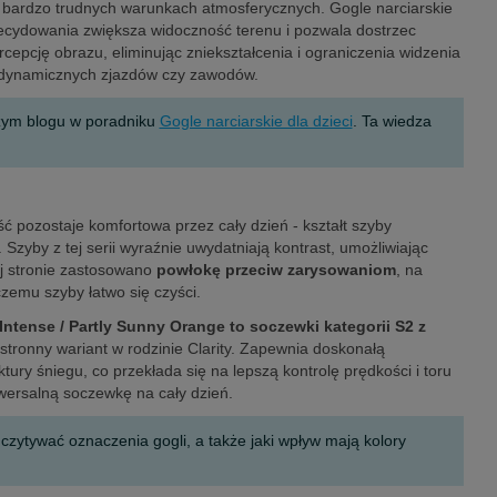
w bardzo trudnych warunkach atmosferycznych. Gogle narciarskie
zdecydowania zwiększa widoczność terenu i pozwala dostrzec
epcję obrazu, eliminując zniekształcenia i ograniczenia widzenia
 i dynamicznych zjazdów czy zawodów.
szym blogu w poradniku
Gogle narciarskie dla dzieci
. Ta wiedza
ść pozostaje komfortowa przez cały dzień - kształt szyby
 Szyby z tej serii wyraźnie uwydatniają kontrast, umożliwiając
ej stronie zastosowano
powłokę przeciw zarysowaniom
, na
czemu szyby łatwo się czyści.
 Intense / Partly Sunny Orange to soczewki kategorii S2 z
chstronny wariant w rodzinie Clarity. Zapewnia doskonałą
ry śniegu, co przekłada się na lepszą kontrolę prędkości i toru
iwersalną soczewkę na cały dzień.
ytywać oznaczenia gogli, a także jaki wpływ mają kolory