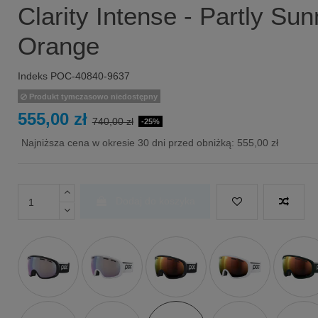
Clarity Intense - Partly Su
Orange
Indeks
POC-40840-9637
Produkt tymczasowo niedostępny
555,00 zł
740,00 zł
-25%
Najniższa cena w okresie 30 dni przed obniżką:
555,00 zł
Dodaj do koszyka