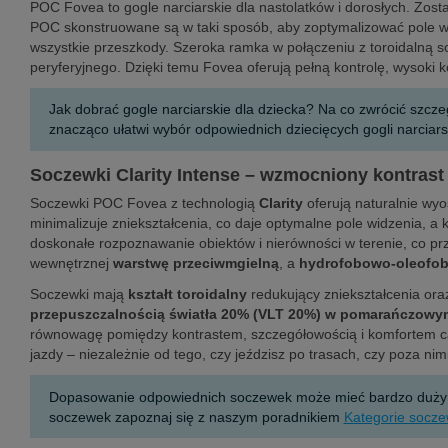
POC Fovea to gogle narciarskie dla nastolatków i dorosłych. Zo
POC skonstruowane są w taki sposób, aby zoptymalizować pole w
wszystkie przeszkody. Szeroka ramka w połączeniu z toroidalną s
peryferyjnego. Dzięki temu Fovea oferują pełną kontrolę, wysoki
Jak dobrać gogle narciarskie dla dziecka? Na co zwrócić szcz
znacząco ułatwi wybór odpowiednich dziecięcych gogli narciars
Soczewki Clarity Intense – wzmocniony kontrast 
Soczewki POC Fovea z technologią
Clarity
oferują naturalnie wyo
minimalizuje zniekształcenia, co daje optymalne pole widzenia, a k
doskonałe rozpoznawanie obiektów i nierówności w terenie, co pr
wewnętrznej
warstwę przeciwmgielną
, a
hydrofobowo-oleofob
Soczewki mają
kształt toroidalny
redukujący zniekształcenia or
przepuszczalnością światła 20% (VLT 20%) w pomarańczowym
równowagę pomiędzy kontrastem, szczegółowością i komfortem całod
jazdy – niezależnie od tego, czy jeździsz po trasach, czy poza ni
Dopasowanie odpowiednich soczewek może mieć bardzo duży wpł
soczewek zapoznaj się z naszym poradnikiem
Kategorie socze