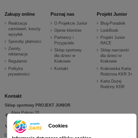
Zakupy online
Poznaj nas
Projekt Junior
Realizacja
O Projekcie Junior
Blog-Poradnik
zamówień, koszty
Opinie klientów
LookBook
wysyłek
Partnerzy i
Projekt Junior
Sposoby płatności
Przyjaciele
RACE
Zwroty,
Sklep sportowy
Sklep narciarski
reklamacje
dla dzieci w
dla dzieci w
Regulamin
Krakowie
Krakowie
Polityka
Kontakt
Krakowska Karta
prywatności
Rodzinna KKR 3+
Karta Dużej
Rodziny KDR
Kontakt
Sklep sportowy PROJEKT JUNIOR
Aleja Pokoju 20,
31-564 Kraków
Cookies
+48 600 779 897
sklep@projektjunior.pl