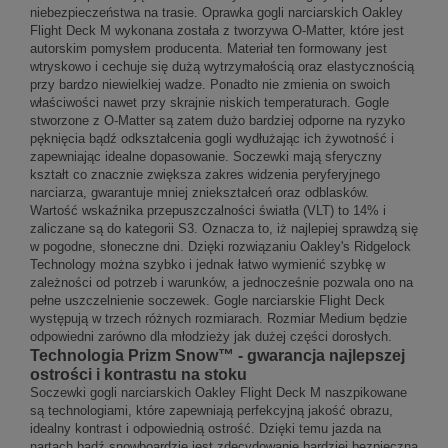
niebezpieczeństwa na trasie. Oprawka gogli narciarskich Oakley
Flight Deck M wykonana została z tworzywa O-Matter, które jest
autorskim pomysłem producenta. Materiał ten formowany jest
wtryskowo i cechuje się dużą wytrzymałością oraz elastycznością
przy bardzo niewielkiej wadze. Ponadto nie zmienia on swoich
właściwości nawet przy skrajnie niskich temperaturach. Gogle
stworzone z O-Matter są zatem dużo bardziej odporne na ryzyko
pęknięcia bądź odkształcenia gogli wydłużając ich żywotność i
zapewniając idealne dopasowanie. Soczewki mają sferyczny
kształt co znacznie zwiększa zakres widzenia peryferyjnego
narciarza, gwarantuje mniej zniekształceń oraz odblasków.
Wartość wskaźnika przepuszczalności światła (VLT) to 14% i
zaliczane są do kategorii S3. Oznacza to, iż najlepiej sprawdzą się
w pogodne, słoneczne dni.
Dzięki rozwiązaniu Oakley's Ridgelock
Technology można szybko i jednak łatwo wymienić szybkę w
zależności od potrzeb i warunków, a jednocześnie pozwala ono na
pełne uszczelnienie soczewek.
Gogle narciarskie Flight Deck
występują w trzech różnych rozmiarach. Rozmiar Medium będzie
odpowiedni zarówno dla młodzieży jak dużej części dorosłych.
Technologia Prizm Snow™ - gwarancja najlepszej
ostrości i kontrastu na stoku
Soczewki gogli narciarskich Oakley Flight Deck M naszpikowane
są technologiami, które zapewniają perfekcyjną jakość obrazu,
idealny kontrast i odpowiednią ostrość. Dzięki temu jazda na
nartach bądź snowboardzie jest zdecydowanie bardziej bezpieczna