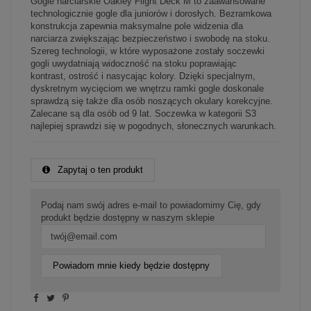
Gogle narciarskie Oakley Flight Deck M to zaawansowane
technologicznie gogle dla juniorów i dorosłych. Bezramkowa
konstrukcja zapewnia maksymalne pole widzenia dla
narciarza zwiększając bezpieczeństwo i swobodę na stoku.
Szereg technologii, w które wyposażone zostały soczewki
gogli uwydatniają widoczność na stoku poprawiając
kontrast, ostrość i nasycając kolory. Dzięki specjalnym,
dyskretnym wycięciom we wnętrzu ramki gogle doskonale
sprawdzą się także dla osób noszących okulary korekcyjne.
Zalecane są dla osób od 9 lat. Soczewka w kategorii S3
najlepiej sprawdzi się w pogodnych, słonecznych warunkach.
Zapytaj o ten produkt
Podaj nam swój adres e-mail to powiadomimy Cię, gdy
produkt będzie dostępny w naszym sklepie
Powiadom mnie kiedy będzie dostępny