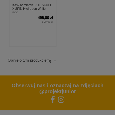
Kask narciarski POC SKULL
X SPIN Hydrogen White
POC
495,00 zł
900,00 zł
Opinie o tym produkcie
+
(0)
Obserwuj nas i oznaczaj na zdjęciach
@projektjunior