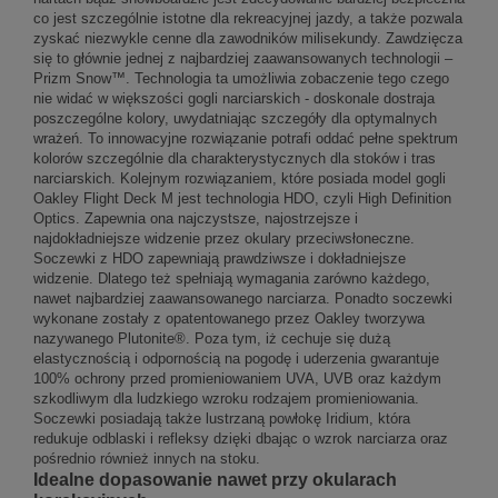
co jest szczególnie istotne dla rekreacyjnej jazdy, a także pozwala
zyskać niezwykle cenne dla zawodników milisekundy. Zawdzięcza
się to głównie jednej z najbardziej zaawansowanych technologii –
Prizm Snow™. Technologia ta umożliwia zobaczenie tego czego
nie widać w większości gogli narciarskich - doskonale dostraja
poszczególne kolory, uwydatniając szczegóły dla optymalnych
wrażeń. To innowacyjne rozwiązanie potrafi oddać pełne spektrum
kolorów szczególnie dla charakterystycznych dla stoków i tras
narciarskich. Kolejnym rozwiązaniem, które posiada model gogli
Oakley Flight Deck M jest technologia HDO, czyli High Definition
Optics. Zapewnia ona najczystsze, najostrzejsze i
najdokładniejsze widzenie przez okulary przeciwsłoneczne.
Soczewki z HDO zapewniają prawdziwsze i dokładniejsze
widzenie. Dlatego też spełniają wymagania zarówno każdego,
nawet najbardziej zaawansowanego narciarza. Ponadto soczewki
wykonane zostały z opatentowanego przez Oakley tworzywa
nazywanego Plutonite®. Poza tym, iż cechuje się dużą
elastycznością i odpornością na pogodę i uderzenia gwarantuje
100% ochrony przed promieniowaniem UVA, UVB oraz każdym
szkodliwym dla ludzkiego wzroku rodzajem promieniowania.
Soczewki posiadają także lustrzaną powłokę Iridium, która
redukuje odblaski i refleksy dzięki dbając o wzrok narciarza oraz
pośrednio również innych na stoku.
Idealne dopasowanie nawet przy okularach