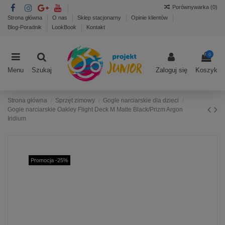
Porównywarka (
0
)
Strona główna
O nas
Sklep stacjonarny
Opinie klientów
Blog-Poradnik
LookBook
Kontakt
0
Menu
Szukaj
Zaloguj się
Koszyk
Strona główna
Sprzęt zimowy
Gogle narciarskie dla dzieci
Gogle narciarskie Oakley Flight Deck M Matte Black/Prizm Argon
Iridium
Promocja -25%