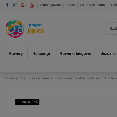
Strona główna
O nas
Sklep stacjonarny
Opi
Rowery
Hulajnogi
Rowerki biegowe
Jeździki
Strona główna
Sprzęt zimowy
Gogle narciarskie dla dzieci
Gogle n
Promocja -25%