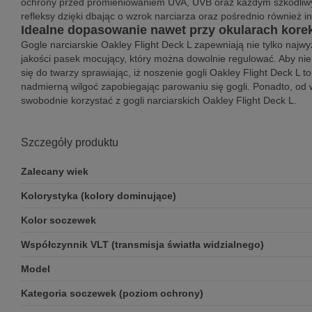
ochrony przed promieniowaniem UVA, UVB oraz każdym szkodliwym 
refleksy dzięki dbając o wzrok narciarza oraz pośrednio również i
Idealne dopasowanie nawet przy okularach kore
Gogle narciarskie Oakley Flight Deck L zapewniają nie tylko najw
jakości pasek mocujący, który można dowolnie regulować. Aby nie z
się do twarzy sprawiając, iż noszenie gogli Oakley Flight Deck L
nadmierną wilgoć zapobiegając parowaniu się gogli. Ponadto, od
swobodnie korzystać z gogli narciarskich Oakley Flight Deck L.
Szczegóły produktu
Zalecany wiek
Kolorystyka (kolory dominujące)
Kolor soczewek
Współczynnik VLT (transmisja światła widzialnego)
Model
Kategoria soczewek (poziom ochrony)