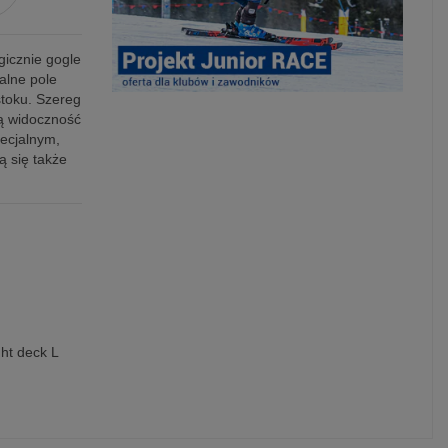
gicznie gogle
alne pole
stoku. Szereg
ją widoczność
pecjalnym,
 się także
ght deck L