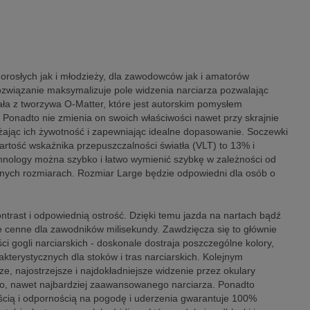
dorosłych jak i młodzieży, dla zawodowców jak i amatorów
rozwiązanie maksymalizuje pole widzenia narciarza pozwalając
ała z tworzywa O-Matter, które jest autorskim pomysłem
. Ponadto nie zmienia on swoich właściwości nawet przy skrajnie
żając ich żywotność i zapewniając idealne dopasowanie. Soczewki
artość wskaźnika przepuszczalności światła (VLT) to 13% i
chnology można szybko i łatwo wymienić szybkę w zależności od
óżnych rozmiarach. Rozmiar Large będzie odpowiedni dla osób o
ntrast i odpowiednią ostrość. Dzięki temu jazda na nartach bądź
le cenne dla zawodników milisekundy. Zawdzięcza się to głównie
 gogli narciarskich - doskonale dostraja poszczególne kolory,
terystycznych dla stoków i tras narciarskich. Kolejnym
e, najostrzejsze i najdokładniejsze widzenie przez okulary
go, nawet najbardziej zaawansowanego narciarza. Ponadto
ścią i odpornością na pogodę i uderzenia gwarantuje 100%