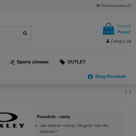
Porównywarka (
0
)
Koszyk
Pusty!
Zaloguj się
Sporty zimowe
OUTLET
Blog-Poradnik
Poradnik - narty
Jak dobrać rodzaj i długość nart dla
dziecka?