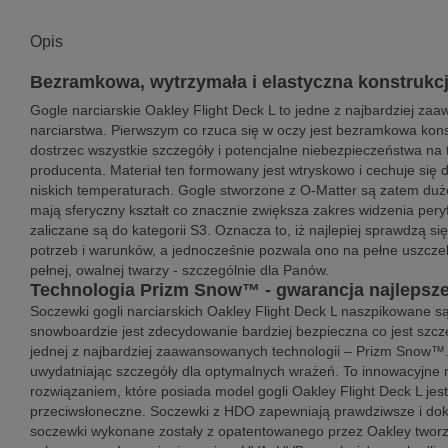
Opis
Bezramkowa, wytrzymała i elastyczna konstrukc
Gogle narciarskie Oakley Flight Deck L to jedne z najbardziej za
narciarstwa. Pierwszym co rzuca się w oczy jest bezramkowa konst
dostrzec wszystkie szczegóły i potencjalne niebezpieczeństwa na 
producenta. Materiał ten formowany jest wtryskowo i cechuje się 
niskich temperaturach. Gogle stworzone z O-Matter są zatem dużo
mają sferyczny kształt co znacznie zwiększa zakres widzenia pery
zaliczane są do kategorii S3. Oznacza to, iż najlepiej sprawdzą s
potrzeb i warunków, a jednocześnie pozwala ono na pełne uszcze
pełnej, owalnej twarzy - szczególnie dla Panów.
Technologia Prizm Snow™ - gwarancja najlepszej
Soczewki gogli narciarskich Oakley Flight Deck L naszpikowane są
snowboardzie jest zdecydowanie bardziej bezpieczna co jest szcze
jednej z najbardziej zaawansowanych technologii – Prizm Snow™. 
uwydatniając szczegóły dla optymalnych wrażeń. To innowacyjne ro
rozwiązaniem, które posiada model gogli Oakley Flight Deck L jest
przeciwsłoneczne. Soczewki z HDO zapewniają prawdziwsze i dok
soczewki wykonane zostały z opatentowanego przez Oakley tworzy