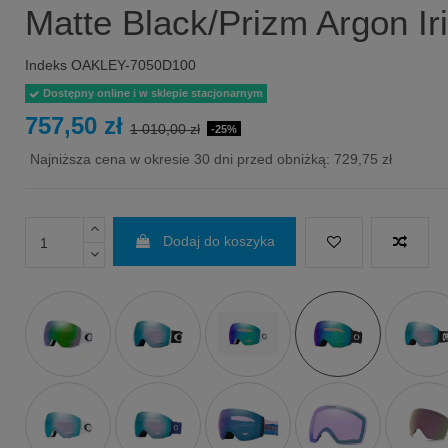
Matte Black/Prizm Argon Ir
Indeks
OAKLEY-7050D100
Dostępny online i w sklepie stacjonarnym
757,50 zł
1 010,00 zł
-25%
Najniższa cena w okresie 30 dni przed obniżką:
729,75 zł
Dodaj do koszyka