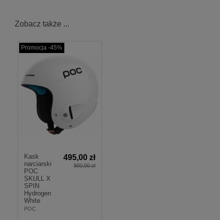
Zobacz także ...
Promocja -45%
Kask
495,00 zł
narciarski
900,00 zł
POC
SKULL X
SPIN
Hydrogen
White
POC