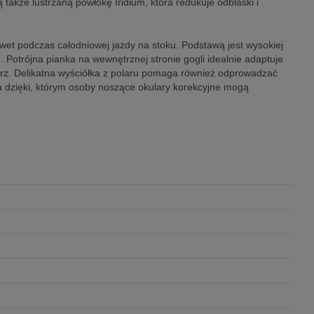
kże lustrzaną powłokę Iridium, która redukuje odblaski i
awet podczas całodniowej jazdy na stoku. Podstawą jest wysokiej
 Potrójna pianka na wewnętrznej stronie gogli idealnie adaptuje
twarz. Delikatna wyściółka z polaru pomaga również odprowadzać
 dzięki, którym osoby noszące okulary korekcyjne mogą