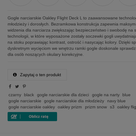
Gogle narciarskie Oakley Flight Deck L to zaawansowane technolo
młodzieży i dorosłych. Bezramkowa konstrukcja zapewnia maksym
widzenia dla narciarza zwiększając bezpieczeństwo i swobodę na 
technologii, w które wyposażone zostały soczewki gogli uwydatnia
na stoku poprawiając kontrast, ostrość i nasycając kolory. Dzięki s
dyskretnym wycięciom we wnętrzu ramki gogle doskonale sprawdzą
dla osób noszących okulary korekcyjne.
Zapytaj o ten produkt
czarny
black
gogle narciarskie dla dzieci
gogle na narty
blue
gogle narciarskie
gogle narciarskie dla młodzieży
navy blue
gogle narciarskie oakley
oakley prizm
prizm snow
s3
oakley fli