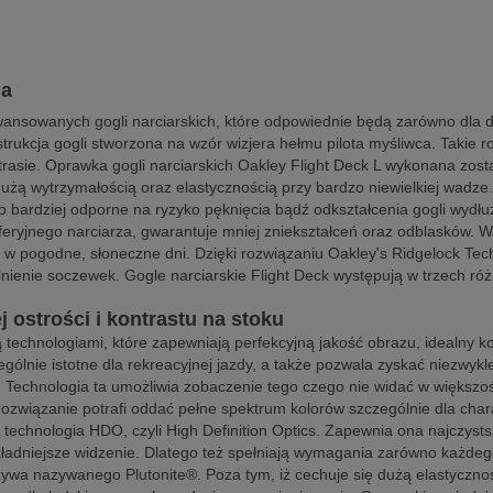
ja
awansowanych gogli narciarskich, które odpowiednie będą zarówno dla 
rukcja gogli stworzona na wzór wizjera hełmu pilota myśliwca. Takie 
trasie. Oprawka gogli narciarskich Oakley Flight Deck L wykonana zost
dużą wytrzymałością oraz elastycznością przy bardzo niewielkiej wadze
 bardziej odporne na ryzyko pęknięcia bądź odkształcenia gogli wydłu
feryjnego narciarza, gwarantuje mniej zniekształceń oraz odblasków. W
ię w pogodne, słoneczne dni.
Dzięki rozwiązaniu Oakley's Ridgelock Te
lnienie soczewek.
Gogle narciarskie Flight Deck występują w trzech r
 ostrości i kontrastu na stoku
 technologiami, które zapewniają perfekcyjną jakość obrazu, idealny ko
gólnie istotne dla rekreacyjnej jazdy, a także pozwala zyskać niezwyk
Technologia ta umożliwia zobaczenie tego czego nie widać w większości
związanie potrafi oddać pełne spektrum kolorów szczególnie dla charak
 technologia HDO, czyli High Definition Optics. Zapewnia ona najczystsz
ładniejsze widzenie. Dlatego też spełniają wymagania zarówno każde
wa nazywanego Plutonite®. Poza tym, iż cechuje się dużą elastyczno