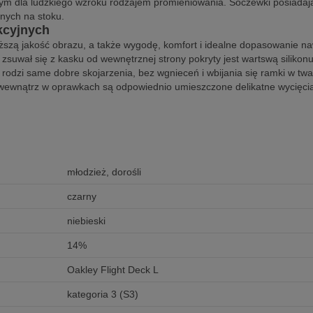
dla ludzkiego wzroku rodzajem promieniowania. Soczewki posiadają ta
nnych na stoku.
kcyjnych
yższą jakość obrazu, a także wygodę, komfort i idealne dopasowanie n
suwał się z kasku od wewnętrznej strony pokryty jest wartswą silikonu.
 to rodzi same dobre skojarzenia, bez wgnieceń i wbijania się ramki w 
 wewnątrz w oprawkach są odpowiednio umieszczone delikatne wycięcia
młodzież, dorośli
czarny
niebieski
14%
Oakley Flight Deck L
kategoria 3 (S3)