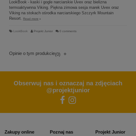
LookBook - kaski i gogle narciarskie Uvex oraz bielizna
termoaktywnna Viking. Piękna zimowa sesja marek Uvex oraz
Viking na stokach ośrodka narciarskiego Szczyrk Mountain
Resort.
Read more
LookBook
Projekt Junior
0 comments
Opinie o tym produkcie
+
(0)
Obserwuj nas i oznaczaj na zdjęciach
@projektjunior
Zakupy online
Poznaj nas
Projekt Junior