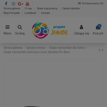
Porównywarka (
0
)
Strona główna
O nas
Sklep stacjonarny
Opinie klientów
Blog-Poradnik
LookBook
Kontakt
0
Menu
Szukaj
Zaloguj się
Koszyk
Strona główna
Sprzęt zimowy
Gogle narciarskie dla dzieci
Gogle narciarskie dziecięce Uvex Speedy Pro Blue