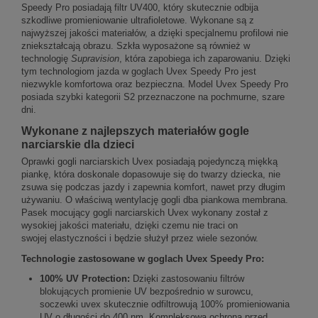
Speedy Pro posiadają filtr UV400, który skutecznie odbija
szkodliwe promieniowanie ultrafioletowe. Wykonane są z
najwyższej jakości materiałów, a dzięki specjalnemu profilowi nie
zniekształcają obrazu. Szkła wyposażone są również w
technologię
Supravision
, która zapobiega ich zaparowaniu. Dzięki
tym technologiom jazda w goglach Uvex Speedy Pro jest
niezwykle komfortowa oraz bezpieczna. Model Uvex Speedy Pro
posiada szybki kategorii S2 przeznaczone na pochmurne, szare
dni.
Wykonane z najlepszych materiałów gogle
narciarskie dla dzieci
Oprawki gogli narciarskich Uvex posiadają pojedynczą miękką
piankę, która doskonale dopasowuje się do twarzy dziecka, nie
zsuwa się podczas jazdy i zapewnia komfort, nawet przy długim
używaniu. O właściwą wentylację gogli dba piankowa membrana.
Pasek mocujący gogli narciarskich Uvex wykonany został z
wysokiej jakości materiału, dzięki czemu nie traci on
swojej elastyczności
i będzie służył przez wiele sezonów.
Technologie zastosowane w goglach Uvex Speedy Pro:
100% UV Protection:
Dzięki zastosowaniu filtrów
blokujących promienie UV bezpośrednio w surowcu,
soczewki uvex skutecznie odfiltrowują 100% promieniowania
UV o długości do 400 nm. Kompleksowa ochrona przed