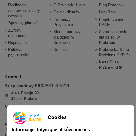
Realizacja
O Projekcie Junior
Blog-Poradnik
zamówień, koszty
Opinie klientów
LookBook
wysyłek
Partnerzy i
Projekt Junior
Sposoby płatności
Przyjaciele
RACE
Zwroty,
Sklep sportowy
Sklep narciarski
reklamacje
dla dzieci w
dla dzieci w
Regulamin
Krakowie
Krakowie
Polityka
Kontakt
Krakowska Karta
prywatności
Rodzinna KKR 3+
Karta Dużej
Rodziny KDR
Kontakt
Sklep sportowy PROJEKT JUNIOR
Aleja Pokoju 20,
31-564 Kraków
+48 600 779 897
sklep@projektjunior.pl
Cookies
Zapraszamy do sklepu stacjonarnego:
poniedziałek - piątek: 11.00-19.00
Informacje dotyczące plików cookies
sobota: 10.00-14.00