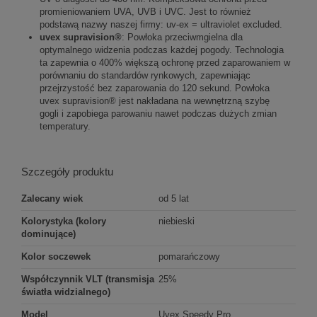
promieniowaniem UVA, UVB i UVC. Jest to również
podstawą nazwy naszej firmy: uv-ex = ultraviolet excluded.
uvex supravision®
: Powłoka przeciwmgielna dla
optymalnego widzenia podczas każdej pogody. Technologia
ta zapewnia o 400% większą ochronę przed zaparowaniem w
porównaniu do standardów rynkowych, zapewniając
przejrzystość bez zaparowania do 120 sekund. Powłoka
uvex supravision® jest nakładana na wewnętrzną szybę
gogli i zapobiega parowaniu nawet podczas dużych zmian
temperatury.
Szczegóły produktu
Zalecany wiek
od 5 lat
Kolorystyka (kolory
niebieski
dominujące)
Kolor soczewek
pomarańczowy
Współczynnik VLT (transmisja
25%
światła widzialnego)
Model
Uvex Speedy Pro