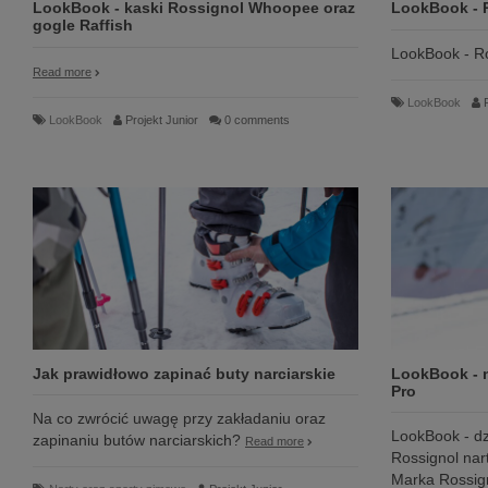
LookBook - kaski Rossignol Whoopee oraz
LookBook - 
gogle Raffish
LookBook - Ro
Read more
LookBook
LookBook
Projekt Junior
0 comments
Jak prawidłowo zapinać buty narciarskie
LookBook - n
Pro
Na co zwrócić uwagę przy zakładaniu oraz
LookBook - dzi
zapinaniu butów narciarskich?
Read more
Rossignol narty
Marka Rossign