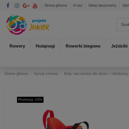
Strona główna
O nas
Sklep stacjonarny
Opi
Rowery
Hulajnogi
Rowerki biegowe
Jeździki
Strona główna
Sprzęt zimowy
Buty narciarskie dla dzieci i młodzieży
Promocja -23%