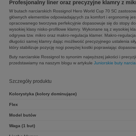
Profesjonalny liner oraz precyzyjne klamry z mi
W butach narciarskich Rossignol Hero World Cup 70 SC zastosowa
głównych elementów odpowiadających za komfort i ergonomię je
opracowanego tworzywa perfekcyjnie dopasowuje się do stopy dos
wysokiej klasy nisko-profilowe klamry. Wykonane są z wysokiej k
odgrywa tzw. mikro oraz makro-regulacja klamer. Makro-regulacj
długości samej klamry dając możliwość precyzyjnego ustalenia sił
który stabilizuje pozycję nogi powyżej kostki poprawiając dopasow
Buty narciarskie Rossignol to synonim najwyższej jakości i precyz
przedstawiamy na naszym blogu w artykule
Juniorskie buty narci
Szczegóły produktu
Kolorystyka (kolory dominujące)
Flex
Model butów
Waga (1 but)