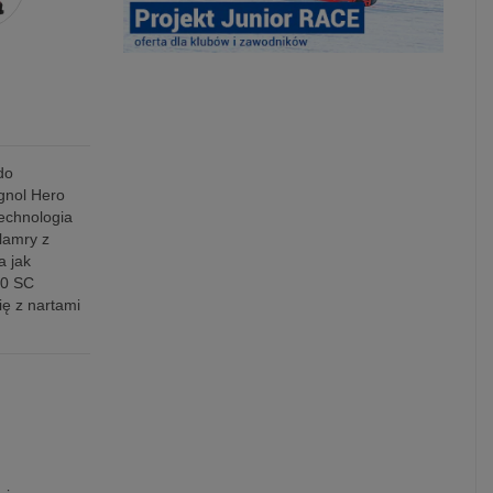
do
ignol Hero
echnologia
klamry z
a jak
70 SC
ię z nartami