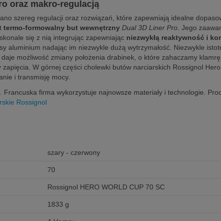
kro oraz makro-regulacją
no szereg regulacji oraz rozwiązań, które zapewniają idealne dopas
st
termo-formowalny but wewnętrzny
Dual 3D Liner Pro
. Jego zaawan
konale się z nią integrując zapewniając
niezwykłą reaktywność i kon
lasy aluminium nadając im niezwykle dużą wytrzymałość. Niezwykle isto
a daje możliwość zmiany położenia drabinek, o które zahaczamy klamrę
y zapięcia. W górnej części cholewki butów narciarskich Rossignol He
anie i transmisję mocy.
ji. Francuska firma wykorzystuje najnowsze materiały i technologie. Pr
arskie Rossignol
szary - czerwony
70
Rossignol HERO WORLD CUP 70 SC
1833 g