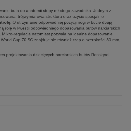
owanie buta do anatomii stopy młodego zawodnika. Jednym z
sowana, trójwymiarowa struktura oraz użycie specjalnie
trolę
. O utrzymanie odpowiedniej pozycji nogi w bucie dbają
tną rolę w kwestii odpowiedniego dopasowania butów narciarskich
. Mikro-regulacja natomiast pozwala na idealne dopasowanie
ro World Cup 70 SC znajduje się również rzep o szerokości 30 mm,
oces projektowania dziecięcych narciarskich butów Rossignol