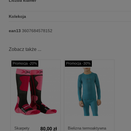
Liczba klamer
Kolekcja
ean13
3607684578152
Zobacz także ...
Promocja -20%
Promocja -30%
Skarpety
Bielizna termoaktywna
80,00 zł