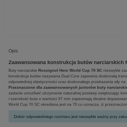
Opis
Zaawansowana konstrukcja butów narciarskich 
Buty narciarskie
Rossignol Hero World Cup 70 SC
niezwykle zaa
konstrukcja butów nazywana
Dual Core
zapewnia doskonałą transm
odpowiedniej elastyczności oraz doskonałego przekazania siły na n
Przeznaczone dla zaawansowanych juniorów buty narciarski
zadanie umożliwić utrzymanie naturalnej postawy zwiększając ko
i szerokość buta o wartości 97 mm zapewniają idealne dopasowa
World Cup 70 SC określana jest na 70 co oznacza, iż przeznaczone
Dobór odpowiedniego rozmiaru jest niezwykle ważny przy zak