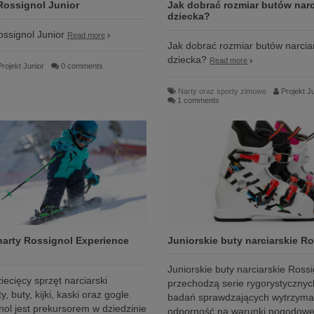
Rossignol Junior
Jak dobrać rozmiar butów narc
dziecka?
ssignol Junior
Read more
Jak dobrać rozmiar butów narciar
dziecka?
Read more
Projekt Junior
0 comments
Narty oraz sporty zimowe
Projekt J
1 comments
arty Rossignol Experience
Juniorskie buty narciarskie R
Juniorskie buty narciarskie Rossi
ecięcy sprzęt narciarski
przechodzą serie rygorystycznych
, buty, kijki, kaski oraz gogle.
badań sprawdzających wytrzyma
ol jest prekursorem w dziedzinie
odporność na warunki pogodowe