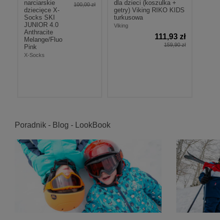
narciarskie
dla dzieci (koszulka +
100,00 zł
dziecięce X-
getry) Viking RIKO KIDS
Socks SKI
turkusowa
JUNIOR 4.0
Viking
Anthracite
111,93 zł
Melange/Fluo
159,90 zł
Pink
X-Socks
Poradnik - Blog - LookBook