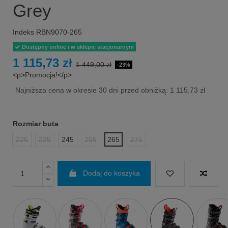
Grey
Indeks
RBN9070-265
Dostępny online i w sklepie stacjonarnym
1 115,73 zł
1 449,00 zł
-23%
<p>Promocja!</p>
Najniższa cena w okresie 30 dni przed obniżką:
1 115,73 zł
Rozmiar buta
225
235
245
255
265
275
Dodaj do koszyka