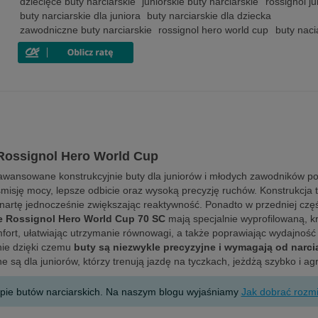
dziecięce buty narciarskie
juniorskie buty narciarskie
rossignol ju
buty narciarskie dla juniora
buty narciarskie dla dziecka
zawodniczne buty narciarskie
rossignol hero world cup
buty naci
Rossignol Hero World Cup
wansowane konstrukcyjnie buty dla juniorów i młodych zawodników pos
isję mocy, lepsze odbicie oraz wysoką precyzję ruchów. Konstrukcja t
artę jednocześnie zwiększając reaktywność. Ponadto w przedniej części 
e Rossignol Hero World Cup 70 SC
mają specjalnie wyprofilowaną, k
mfort, ułatwiając utrzymanie równowagi, a także poprawiając wydajnoś
nie dzięki czemu
buty są niezwykle precyzyjne i wymagają od narci
 są dla juniorów, którzy trenują jazdę na tyczkach, jeżdżą szybko i a
upie butów narciarskich. Na naszym blogu wyjaśniamy
Jak dobrać rozmi