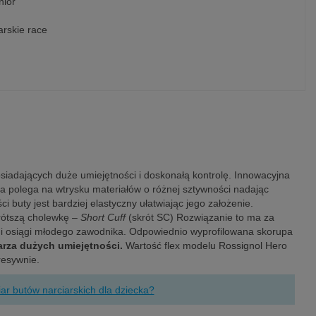
nior
arskie race
iadających duże umiejętności i doskonałą kontrolę. Innowacyjna
a polega na wtrysku materiałów o różnej sztywności nadając
buty jest bardziej elastyczny ułatwiając jego założenie.
rótszą cholewkę –
Short Cuff
(skrót SC) Rozwiązanie to ma za
ć i osiągi młodego zawodnika. Odpowiednio wyprofilowana skorupa
arza dużych umiejętności.
Wartość flex modelu Rossignol Hero
gresywnie.
ar butów narciarskich dla dziecka?