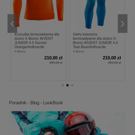
Koszulka termoaktywna dla
Getry kalesony
G
dzieci X-Bionic INVENT
termoaktywne dla dzieci X-
te
JUNIOR 4.0 Sunset
Bionic INVENT JUNIOR 4.0
B
Orange/Anthracite
Teal Blue/Anthracite
S
X-Bionic
X-Bionic
X-
zł
210,00 zł
210,00 zł
 zł
350,00 zł
350,00 zł
Poradnik - Blog - LookBook