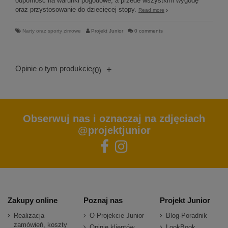
odporność na warunki pogodowe, a przede wszystkim wygodę
oraz przystosowanie do dziecięcej stopy.
Read more
Narty oraz sporty zimowe
Projekt Junior
0 comments
Opinie o tym produkcie
+
(0)
Obserwuj nas i oznaczaj na zdjęciach
@projektjunior
Zakupy online
Poznaj nas
Projekt Junior
Realizacja
O Projekcie Junior
Blog-Poradnik
zamówień, koszty
Opinie klientów
LookBook