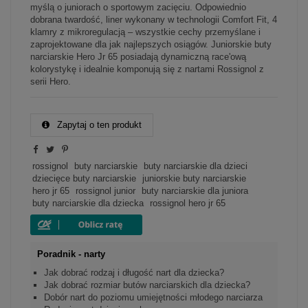
myślą o juniorach o sportowym zacięciu. Odpowiednio
dobrana twardość, liner wykonany w technologii Comfort Fit, 4
klamry z mikroregulacją – wszystkie cechy przemyślane i
zaprojektowane dla jak najlepszych osiągów. Juniorskie buty
narciarskie Hero Jr 65 posiadają dynamiczną race'ową
kolorystykę i idealnie komponują się z nartami Rossignol z
serii Hero.
Zapytaj o ten produkt
rossignol
buty narciarskie
buty narciarskie dla dzieci
dziecięce buty narciarskie
juniorskie buty narciarskie
hero jr 65
rossignol junior
buty narciarskie dla juniora
buty narciarskie dla dziecka
rossignol hero jr 65
Poradnik - narty
Jak dobrać rodzaj i długość nart dla dziecka?
Jak dobrać rozmiar butów narciarskich dla dziecka?
Dobór nart do poziomu umiejętności młodego narciarza