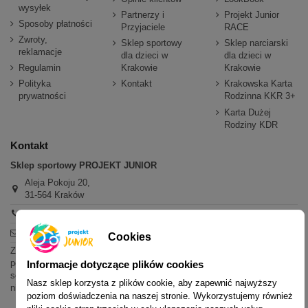
wysyłek
Partnerzy i
Projekt Junior
Sposoby płatności
Przyjaciele
RACE
Zwroty,
Sklep sportowy
Sklep narciarski
reklamacje
dla dzieci w
dla dzieci w
Regulamin
Krakowie
Krakowie
Polityka
Kontakt
Krakowska Karta
prywatności
Rodzinna KKR 3+
Karta Dużej
Rodziny KDR
Kontakt
Sklep sportowy PROJEKT JUNIOR
Aleja Pokoju 20,
31-564 Kraków
+48 600 779 897
sklep@projektjunior.pl
Cookies
Zapraszamy do sklepu stacjonarnego:
poniedziałek - piątek: 11.00-19.00
Informacje dotyczące plików cookies
sobota: 10.00-14.00
Nasz sklep korzysta z plików cookie, aby zapewnić najwyższy
niedziela (każda): nieczynne
poziom doświadczenia na naszej stronie. Wykorzystujemy również