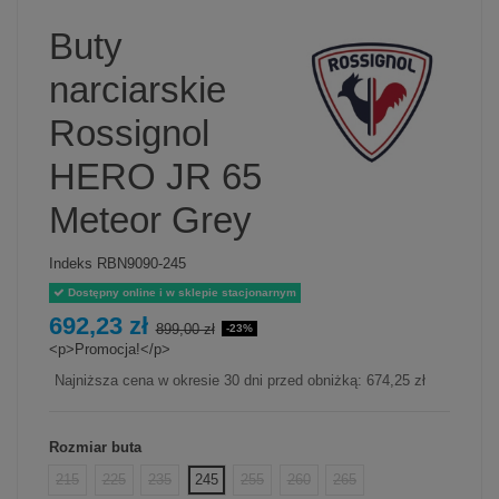
Buty
narciarskie
Rossignol
HERO JR 65
Meteor Grey
Indeks
RBN9090-245
Dostępny online i w sklepie stacjonarnym
692,23 zł
899,00 zł
-23%
<p>Promocja!</p>
Najniższa cena w okresie 30 dni przed obniżką:
674,25 zł
Rozmiar buta
215
225
235
245
255
260
265