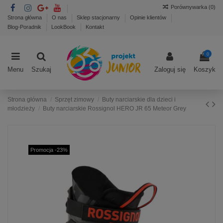
Porównywarka (
0
)
Strona główna
O nas
Sklep stacjonarny
Opinie klientów
Blog-Poradnik
LookBook
Kontakt
0
Menu
Szukaj
Zaloguj się
Koszyk
Strona główna
Sprzęt zimowy
Buty narciarskie dla dzieci i
młodzieży
Buty narciarskie Rossignol HERO JR 65 Meteor Grey
Promocja -23%