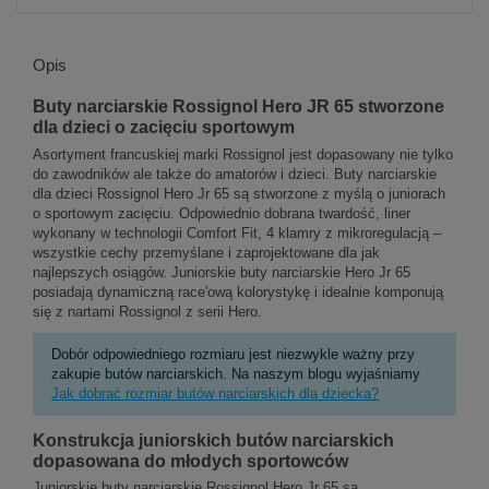
Opis
Buty narciarskie Rossignol Hero JR 65 stworzone
dla dzieci o zacięciu sportowym
Asortyment francuskiej marki Rossignol jest dopasowany nie tylko
do zawodników ale także do amatorów i dzieci. Buty narciarskie
dla dzieci Rossignol Hero Jr 65 są stworzone z myślą o juniorach
o sportowym zacięciu. Odpowiednio dobrana twardość, liner
wykonany w technologii Comfort Fit, 4 klamry z mikroregulacją –
wszystkie cechy przemyślane i zaprojektowane dla jak
najlepszych osiągów. Juniorskie buty narciarskie Hero Jr 65
posiadają dynamiczną race'ową kolorystykę i idealnie komponują
się z nartami Rossignol z serii Hero.
Dobór odpowiedniego rozmiaru jest niezwykle ważny przy
zakupie butów narciarskich. Na naszym blogu wyjaśniamy
Jak dobrać rozmiar butów narciarskich dla dziecka?
Konstrukcja juniorskich butów narciarskich
dopasowana do młodych sportowców
Juniorskie buty narciarskie Rossignol Hero Jr 65 są