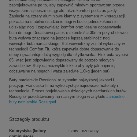
zaprojektowane po to, aby zapewnić młodym sportowcom przede
wszystkim najlepsze osiągi ale także komfort podczas jazdy.
Zapięcie na cztery aluminiowe klamry z systemem mikroregulacji
pozwala na stabilne osadzenie nogi w bucie jednocześnie nie
uciskając nogi i zapewniając komfort oraz idealne dopasowanie
buta do nogi. Dodatkowo pasek o szerokości 30mm przy cholewce
buta wpływa znacząco na jeszcze lepszą stabilność nogi
wewnątrz buta narciarskiego. But wewnętrzny został wykonany w
technologii Comfort Fit, która zapewnia dobre dopasowanie do
stopy i gwarantuje dużą wygodę dla użytkownika. Flex buta wynosi
65, więc jest odpowiednio dopasowany do potrzeb młodych
zawodników. Buty są niezwykle lekkie aby były jak najmniej
odczuwalne na nogach i ważą zaledwie 1.6kg (jeden but).
Buty narciarskie Rossignol to synonim najwyższej jakości i
precyzji. Francuska firma wykorzystuje najnowsze materiały i
technologie. Proces projektowania dziecięcych narciarskich butów
Rossignol przedstawiamy na naszym blogu w artykule
Juniorskie
buty narciarskie Rossignol
Szczegóły produktu
Kolorystyka (kolory
szary - czerwony
dominujące)