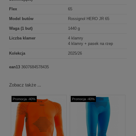
Flex
65
Model butów
Rossignol HERO JR 65
Waga (1 but)
1440 g
Liczba klamer
4 klamry
4 klamry + pasek na rzep
Kolekcja
2025/26
ean13
3607684578435
Zobacz także ...
Promocja -40%
Promocja -40%
Pr