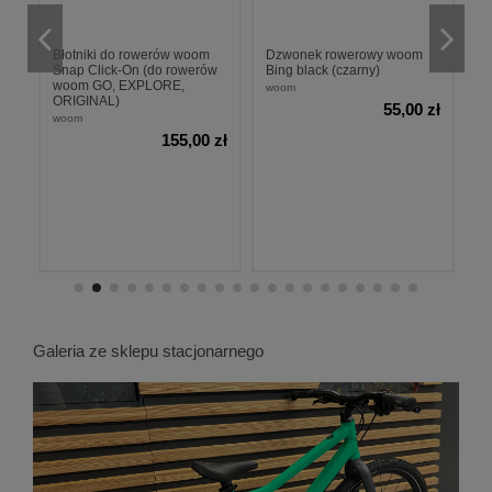
z
Błotniki do rowerów woom
Dzwonek rowerowy woom
To
Snap Click-On (do rowerów
Bing black (czarny)
h
woom GO, EXPLORE,
woom
w
ORIGINAL)
zł
55,00 zł
woom
155,00 zł
Galeria ze sklepu stacjonarnego