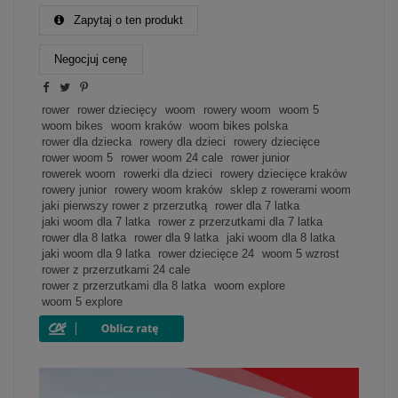
Zapytaj o ten produkt
Negocjuj cenę
rower
rower dziecięcy
woom
rowery woom
woom 5
woom bikes
woom kraków
woom bikes polska
rower dla dziecka
rowery dla dzieci
rowery dziecięce
rower woom 5
rower woom 24 cale
rower junior
rowerek woom
rowerki dla dzieci
rowery dziecięce kraków
rowery junior
rowery woom kraków
sklep z rowerami woom
jaki pierwszy rower z przerzutką
rower dla 7 latka
jaki woom dla 7 latka
rower z przerzutkami dla 7 latka
rower dla 8 latka
rower dla 9 latka
jaki woom dla 8 latka
jaki woom dla 9 latka
rower dziecięce 24
woom 5 wzrost
rower z przerzutkami 24 cale
rower z przerzutkami dla 8 latka
woom explore
woom 5 explore