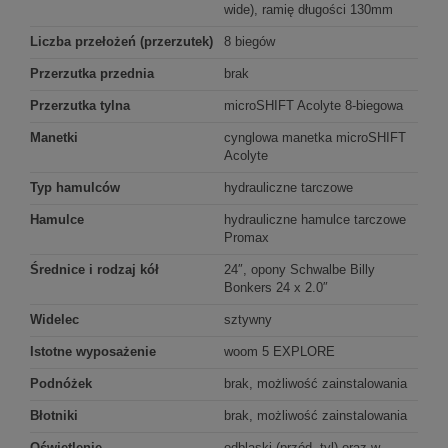
wide), ramię długości 130mm
Liczba przełożeń (przerzutek)
8 biegów
Przerzutka przednia
brak
Przerzutka tylna
microSHIFT Acolyte 8-biegowa
Manetki
cynglowa manetka microSHIFT
Acolyte
Typ hamulców
hydrauliczne tarczowe
Hamulce
hydrauliczne hamulce tarczowe
Promax
Średnice i rodzaj kół
24″, opony Schwalbe Billy
Bonkers 24 x 2.0″
Widelec
sztywny
Istotne wyposażenie
woom 5 EXPLORE
Podnóżek
brak, możliwość zainstalowania
Błotniki
brak, możliwość zainstalowania
Oświetlenie
odblaski (przód, tyl) oraz w