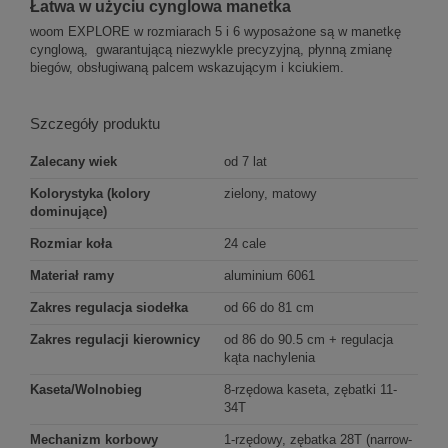
Łatwa w użyciu cynglowa manetka
woom EXPLORE w rozmiarach 5 i 6 wyposażone są w manetkę
cynglową, gwarantującą niezwykle precyzyjną, płynną zmianę
biegów, obsługiwaną palcem wskazującym i kciukiem.
Szczegóły produktu
Zalecany wiek
od 7 lat
Kolorystyka (kolory
zielony, matowy
dominujące)
Rozmiar koła
24 cale
Materiał ramy
aluminium 6061
Zakres regulacja siodełka
od 66 do 81 cm
Zakres regulacji kierownicy
od 86 do 90.5 cm + regulacja
kąta nachylenia
Kaseta/Wolnobieg
8-rzędowa kaseta, zębatki 11-
34T
Mechanizm korbowy
1-rzędowy, zębatka 28T (narrow-