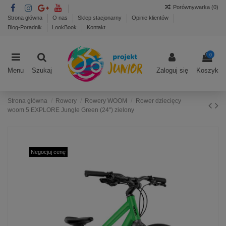
Porównywarka (
0
)
Strona główna
O nas
Sklep stacjonarny
Opinie klientów
Blog-Poradnik
LookBook
Kontakt
0
Menu
Szukaj
Zaloguj się
Koszyk
Strona główna
Rowery
Rowery WOOM
Rower dziecięcy
woom 5 EXPLORE Jungle Green (24") zielony
Negocjuj cenę