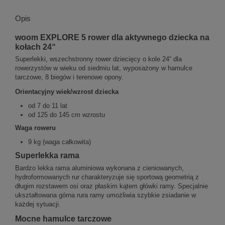
Opis
woom EXPLORE 5 rower dla aktywnego dziecka na
kołach 24“
Superlekki, wszechstronny rower dziecięcy o kole 24“ dla
rowerzystów w wieku od siedmiu lat, wyposażony w hamulce
tarczowe, 8 biegów i terenowe opony.
Orientacyjny wiek/wzrost dziecka
od 7 do 11 lat
od 125 do 145 cm wzrostu
Waga roweru
9 kg (waga całkowita)
Superlekka rama
Bardzo lekka rama aluminiowa wykonana z cieniowanych,
hydroformowanych rur charakteryzuje się sportową geometrią z
długim rozstawem osi oraz płaskim kątem główki ramy. Specjalnie
ukształtowana górna rura ramy umożliwia szybkie zsiadanie w
każdej sytuacji.
Mocne hamulce tarczowe