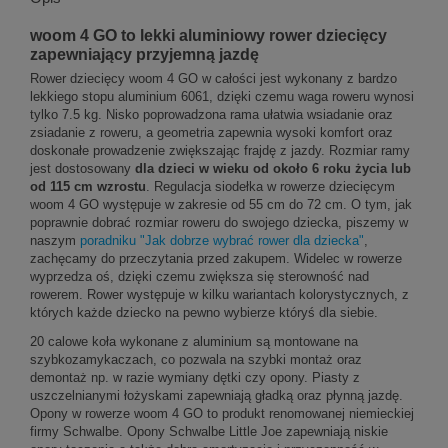
woom 4 GO to lekki aluminiowy rower dziecięcy
zapewniający przyjemną jazdę
Rower dziecięcy woom 4 GO w całości jest wykonany z bardzo
lekkiego stopu aluminium 6061, dzięki czemu waga roweru wynosi
tylko 7.5 kg. Nisko poprowadzona rama ułatwia wsiadanie oraz
zsiadanie z roweru, a geometria zapewnia wysoki komfort oraz
doskonałe prowadzenie zwiększając frajdę z jazdy. Rozmiar ramy
jest dostosowany
dla dzieci w wieku od około 6 roku życia lub
od 115 cm wzrostu
. Regulacja siodełka w rowerze dziecięcym
woom 4 GO występuje w zakresie od 55 cm do 72 cm. O tym, jak
poprawnie dobrać rozmiar roweru do swojego dziecka, piszemy w
naszym
poradniku "Jak dobrze wybrać rower dla dziecka"
,
zachęcamy do przeczytania przed zakupem. Widelec w rowerze
wyprzedza oś, dzięki czemu zwiększa się sterowność nad
rowerem. Rower występuje w kilku wariantach kolorystycznych, z
których każde dziecko na pewno wybierze któryś dla siebie.
20 calowe koła wykonane z aluminium są montowane na
szybkozamykaczach, co pozwala na szybki montaż oraz
demontaż np. w razie wymiany dętki czy opony. Piasty z
uszczelnianymi łożyskami zapewniają gładką oraz płynną jazdę.
Opony w rowerze woom 4 GO to produkt renomowanej niemieckiej
firmy Schwalbe. Opony Schwalbe Little Joe zapewniają niskie