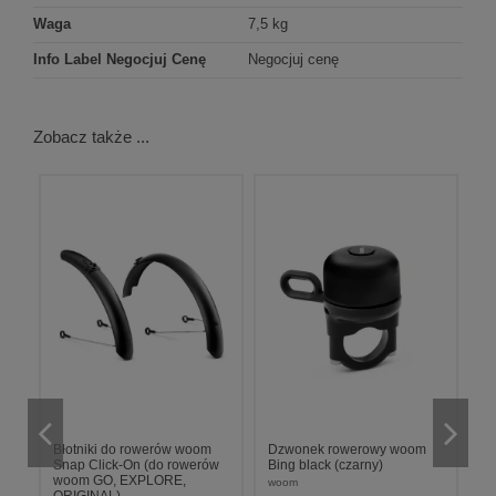
Waga
7,5 kg
Info Label Negocjuj Cenę
Negocjuj cenę
Zobacz także ...
z
Błotniki do rowerów woom
Dzwonek rowerowy woom
To
Snap Click-On (do rowerów
Bing black (czarny)
h
woom GO, EXPLORE,
woom
w