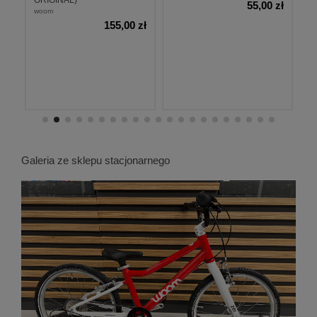
ORIGINAL)
zł
55,00 zł
woom
155,00 zł
Galeria ze sklepu stacjonarnego