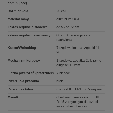
dominujące)
Rozmiar koła
20 cali
Materiał ramy
aluminium 6061
Zakres regulacja siodełka
od 55 do 72 cm
Zakres regulacji kierownicy
80 cm + regulacja kąta
nachylenia
Kaseta/Wolnobieg
7-rzędowa kaseta, zębatki 11-
28T
Mechanizm korbowy
1-rzędowy, zębatka 28T, ramię
długości 110mm
Liczba przełożeń (przerzutek)
7 biegów
Przerzutka przednia
brak
Przerzutka tylna
microSHIFT M21SS 7-biegowa
Manetki
obrotowa manetka microSHIFT
Ds45 z czytelnym dla dzieci
wskaźnikiem biegów