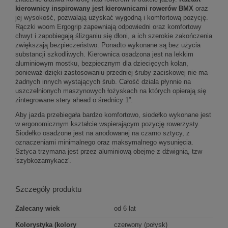
kierownicy inspirowany jest kierownicami rowerów BMX
oraz
jej wysokość, pozwalają uzyskać wygodną i komfortową pozycję.
Rączki woom Ergogrip zapewniają odpowiedni oraz komfortowy
chwyt i zapobiegają ślizganiu się dłoni, a ich szerokie zakończenia
zwiększają bezpieczeństwo. Ponadto wykonane są bez użycia
substancji szkodliwych. Kierownica osadzona jest na lekkim
aluminiowym mostku, bezpiecznym dla dziecięcych kolan,
ponieważ dzięki zastosowaniu przedniej śruby zaciskowej nie ma
żadnych innych wystających śrub. Całość działa płynnie na
uszczelnionych maszynowych łożyskach na których opierają się
zintegrowane stery ahead o średnicy 1”.
Aby jazda przebiegała bardzo komfortowo, siodełko wykonane jest
w ergonomicznym kształcie wspierającym pozycję rowerzysty.
Siodełko osadzone jest na anodowanej na czarno sztycy, z
oznaczeniami minimalnego oraz maksymalnego wysunięcia.
Sztyca trzymana jest przez aluminiową obejmę z dźwignią, tzw
'szybkozamykacz'.
Szczegóły produktu
Zalecany wiek
od 6 lat
Kolorystyka (kolory
czerwony (połysk)