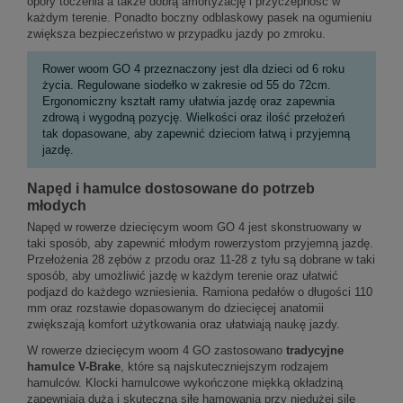
opory toczenia a także dobrą amortyzację i przyczepność w
każdym terenie. Ponadto boczny odblaskowy pasek na ogumieniu
zwiększa bezpieczeństwo w przypadku jazdy po zmroku.
Rower woom GO 4 przeznaczony jest dla dzieci od 6 roku
życia. Regulowane siodełko w zakresie od 55 do 72cm.
Ergonomiczny kształt ramy ułatwia jazdę oraz zapewnia
zdrową i wygodną pozycję. Wielkości oraz ilość przełożeń
tak dopasowane, aby zapewnić dzieciom łatwą i przyjemną
jazdę.
Napęd i hamulce dostosowane do potrzeb
młodych
Napęd w rowerze dziecięcym woom GO 4 jest skonstruowany w
taki sposób, aby zapewnić młodym rowerzystom przyjemną jazdę.
Przełożenia 28 zębów z przodu oraz 11-28 z tyłu są dobrane w taki
sposób, aby umożliwić jazdę w każdym terenie oraz ułatwić
podjazd do każdego wzniesienia. Ramiona pedałów o długości 110
mm oraz rozstawie dopasowanym do dziecięcej anatomii
zwiększają komfort użytkowania oraz ułatwiają naukę jazdy.
W rowerze dziecięcym woom 4 GO zastosowano
tradycyjne
hamulce V-Brake
, które są najskuteczniejszym rodzajem
hamulców. Klocki hamulcowe wykończone miękką okładziną
zapewniają dużą i skuteczną siłę hamowania przy niedużej sile