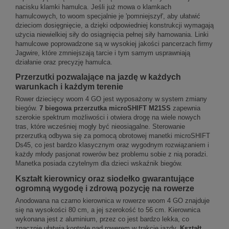
nacisku klamki hamulca. Jeśli już mowa o klamkach
hamulcowych, to woom specjalnie je 'pomniejszył', aby ułatwić
dzieciom dosięgnięcie, a dzięki odpowiedniej konstrukcji wymagają
użycia niewielkiej siły do osiągnięcia pełnej siły hamowania. Linki
hamulcowe poprowadzone są w wysokiej jakości pancerzach firmy
Jagwire, które zmniejszają tarcie i tym samym usprawniają
działanie oraz precyzję hamulca.
Przerzutki pozwalające na jazdę w każdych
warunkach i każdym terenie
Rower dziecięcy woom 4 GO jest wyposażony w system zmiany
biegów.
7 biegowa przerzutka
microSHIFT M21SS
zapewnia
szerokie spektrum możliwości i otwiera drogę na wiele nowych
tras, które wcześniej mogły być nieosiągalne. Sterowanie
przerzutką odbywa się za pomocą obrotowej manetki microSHIFT
Ds45, co jest bardzo klasycznym oraz wygodnym rozwiązaniem i
każdy młody pasjonat rowerów bez problemu sobie z nią poradzi.
Manetka posiada czytelnym dla dzieci wskaźnik biegów.
Kształt kierownicy oraz siodełko gwarantujące
ogromną wygodę i zdrową pozycję na rowerze
Anodowana na czarno kierownica w rowerze woom 4 GO znajduje
się na wysokości 80 cm, a jej szerokość to 56 cm. Kierownica
wykonana jest z aluminium, przez co jest bardzo lekka, co
znacznie ułatwia kontrolę nad rowerem w trakcie jazdy.
Kształt