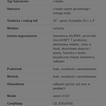
Typ hamulców
v-brake
Hamulce
v-brake woom (przedniego i
tylnego koła)
Średnice i rodzaj kół
20″, opony Schwalbe 20 x 1.4″
Widelec
sztywny
Istotne wyposażenie
kierownica a'la BMX, przerzutki
microSHIFT 7 przełożeń,
aluminiowy widelec, stery a-
head, aluminiowe obręcze i
piasty, hamulce v-brake,
bezpieczne chwyty kierownicy,
odblaski
Podnóżek
brak, możliwość zainstalowania
Błotniki
brak, możliwość zainstalowania
Oświetlenie
odblaski (przód, tyl) oraz w
pedałach
Model
woom 4 GO
Certyfikaty
CE (EN14764)