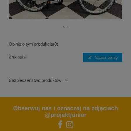
‹
›
Opinie o tym produkcie
(0)
Brak opinii
Napisz opinię
+
Bezpieczeństwo produktów
Obserwuj nas i oznaczaj na zdjęciach
@projektjunior