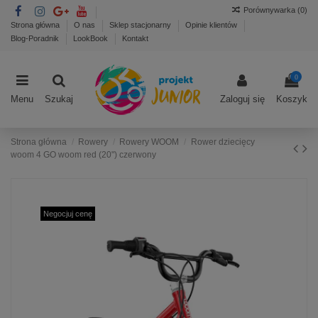
Porównywarka (
0
)
Strona główna
O nas
Sklep stacjonarny
Opinie klientów
Blog-Poradnik
LookBook
Kontakt
0
Menu
Szukaj
Zaloguj się
Koszyk
Strona główna
Rowery
Rowery WOOM
Rower dziecięcy
woom 4 GO woom red (20") czerwony
Negocjuj cenę