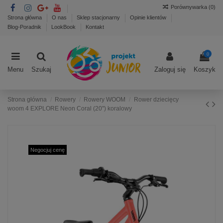
Porównywarka (
0
)
Strona główna
O nas
Sklep stacjonarny
Opinie klientów
Blog-Poradnik
LookBook
Kontakt
0
Menu
Szukaj
Zaloguj się
Koszyk
Strona główna
Rowery
Rowery WOOM
Rower dziecięcy
woom 4 EXPLORE Neon Coral (20") koralowy
Negocjuj cenę