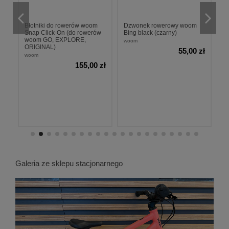
z
Błotniki do rowerów woom
Dzwonek rowerowy woom
To
Snap Click-On (do rowerów
Bing black (czarny)
h
woom GO, EXPLORE,
woom
w
ORIGINAL)
zł
55,00 zł
woom
155,00 zł
Galeria ze sklepu stacjonarnego