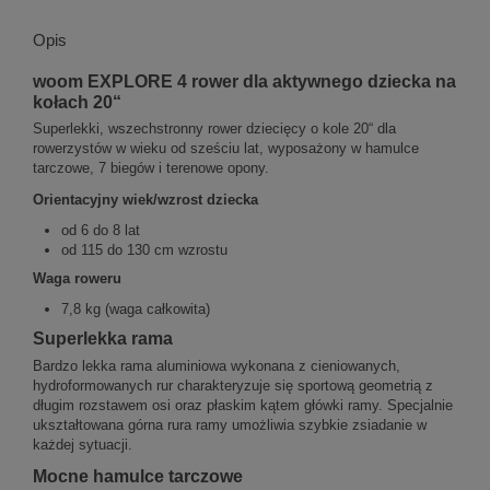
Opis
woom EXPLORE 4 rower dla aktywnego dziecka na
kołach 20“
Superlekki, wszechstronny rower dziecięcy o kole 20“ dla
rowerzystów w wieku od sześciu lat, wyposażony w hamulce
tarczowe, 7 biegów i terenowe opony.
Orientacyjny wiek/wzrost dziecka
od 6 do 8 lat
od 115 do 130 cm wzrostu
Waga roweru
7,8 kg (waga całkowita)
Superlekka rama
Bardzo lekka rama aluminiowa wykonana z cieniowanych,
hydroformowanych rur charakteryzuje się sportową geometrią z
długim rozstawem osi oraz płaskim kątem główki ramy. Specjalnie
ukształtowana górna rura ramy umożliwia szybkie zsiadanie w
każdej sytuacji.
Mocne hamulce tarczowe