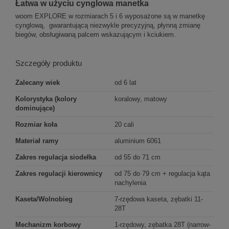
Łatwa w użyciu cynglowa manetka
woom EXPLORE w rozmiarach 5 i 6 wyposażone są w manetkę
cynglową, gwarantującą niezwykle precyzyjną, płynną zmianę
biegów, obsługiwaną palcem wskazującym i kciukiem.
Szczegóły produktu
Zalecany wiek
od 6 lat
Kolorystyka (kolory
koralowy, matowy
dominujące)
Rozmiar koła
20 cali
Materiał ramy
aluminium 6061
Zakres regulacja siodełka
od 55 do 71 cm
Zakres regulacji kierownicy
od 75 do 79 cm + regulacja kąta
nachylenia
Kaseta/Wolnobieg
7-rzędowa kaseta, zębatki 11-
28T
Mechanizm korbowy
1-rzędowy, zębatka 28T (narrow-