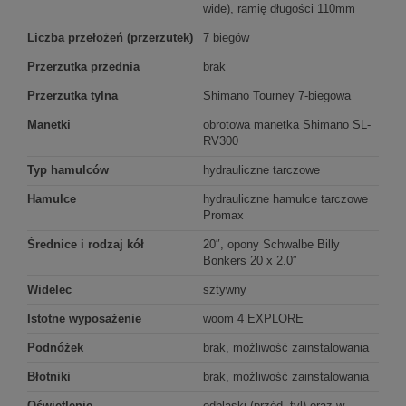
wide), ramię długości 110mm
Liczba przełożeń (przerzutek)
7 biegów
Przerzutka przednia
brak
Przerzutka tylna
Shimano Tourney 7-biegowa
Manetki
obrotowa manetka Shimano SL-
RV300
Typ hamulców
hydrauliczne tarczowe
Hamulce
hydrauliczne hamulce tarczowe
Promax
Średnice i rodzaj kół
20″, opony Schwalbe Billy
Bonkers 20 x 2.0″
Widelec
sztywny
Istotne wyposażenie
woom 4 EXPLORE
Podnóżek
brak, możliwość zainstalowania
Błotniki
brak, możliwość zainstalowania
Oświetlenie
odblaski (przód, tyl) oraz w