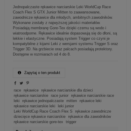
Jednopalczaste rękawice narciarskie Leki WorldCup Race
Coach Flex S GTX Junior Mitten to zaawansowane,
zawodnicze rękawice dla młodych, ambitnych zawodników.
Wykonane zostały z najwyższej jakości materiałów.
Posiadają membranę Gore-Tex dzięki czemu są wodo i
wiatroodporne. Rękawice idealnie dopasowują się do dłoni, są
lekkie i elastyczne. Posiadają system Trigger co czyni je
kompatybilne z kijami Leki z wersjami systemu Trigger S oraz
Trigger 3D. Na grzbiecie oraz palcach posiadają protektory.
Dostępne w rozmiarach od 4 do 8.
Zapytaj o ten produkt
race
rękawice
rękawice narciarskie dla dzieci
rękawice narciarskie
race junior
rękawice narciarskie race
leki
rękawice jednopalczaste
mitten
rękawice leki
rękawice narciarskie leki
leki junior
Leki WorldCup Race Coach Flex S
rękawice zawodnicze
dziecięce rękawice narciarskie
rękawice dla zawodników
rękawice narciarskie gore-tex
trigger