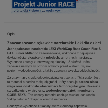
Opis
Zaawansowane rękawice narciarskie Leki dla dzieci
Jednopalczaste narciarskie LEKI WorldCup Race Coach Flex S
GTX Junior
Mitten
to zaawansowane, wykonane z największą
dokładnością
rękawice dla młodych, ambitnych narciarzy.
Wykonane zostały z innowacyjnej tkaniny -
Softshell
, która
zapewnia najwyższy poziom ochrony przed wiatrem, wysoki
poziom wodoodporności, a także zapewnia wysoką oddychalność.
Za utrzymanie ciepła odpowiedzialna jest izolacja
Thinsulate
. Jest
to materiał o bardzo małej objętości, który cechuje
bardzo niska
waga oraz doskonałe właściwości termoregulacyjne.
Rękawice
są
całkowicie wiatro oraz wodoodporne
dzięki membranie
GORE
-TEX
®
. Ten uznany materiał cechuje również doskonała
"oddychalność" dbając o komfort narciarza.
Podszycie wykonane z tkaniny
Micro Bemberg
zapewnia