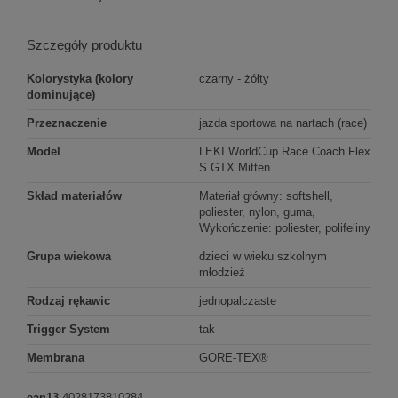
Szczegóły produktu
Kolorystyka (kolory
czarny - żółty
dominujące)
Przeznaczenie
jazda sportowa na nartach (race)
Model
LEKI WorldCup Race Coach Flex
S GTX Mitten
Skład materiałów
Materiał główny: softshell,
poliester, nylon, guma,
Wykończenie: poliester, polifeliny
Grupa wiekowa
dzieci w wieku szkolnym
młodzież
Rodzaj rękawic
jednopalczaste
Trigger System
tak
Membrana
GORE-TEX®
ean13
4028173810284