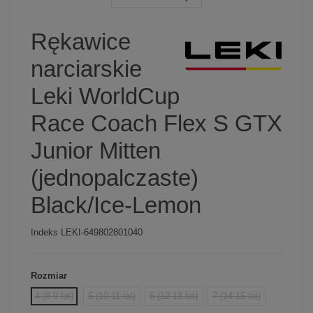
Rękawice
narciarskie
Leki WorldCup
Race Coach Flex S GTX
Junior Mitten
(jednopalczaste)
Black/Ice-Lemon
Indeks
LEKI-649802801040
Rozmiar
4 (8-9 lat)
5 (10-11 lat)
6 (12-13 lat)
7 (14-15 lat)