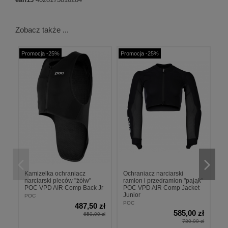
Zobacz także ...
Promocja -25%
Promocja -25%
Pr
Kamizelka ochraniacz
Ochraniacz narciarski
Ki
narciarski pleców "żółw"
ramion i przedramion "pająk"
L
POC VPD AIR Comp Back Jr
POC VPD AIR Comp Jacket
(T
Junior
POC
Le
POC
487,50 zł
585,00 zł
650,00 zł
780,00 zł