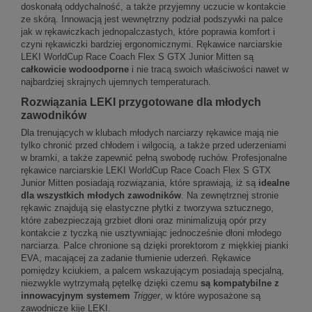
doskonałą oddychalność, a także przyjemny uczucie w kontakcie
ze skórą. Innowacją jest wewnętrzny podział podszywki na palce
jak w rękawiczkach jednopalczastych, które poprawia komfort i
czyni rękawiczki bardziej ergonomicznymi. Rękawice narciarskie
LEKI WorldCup Race Coach Flex S GTX Junior Mitten są
całkowicie wodoodporne
i nie tracą swoich właściwości nawet w
najbardziej skrajnych ujemnych temperaturach.
Rozwiązania LEKI przygotowane dla młodych
zawodników
Dla trenujących w klubach młodych narciarzy rękawice mają nie
tylko chronić przed chłodem i wilgocią, a także przed uderzeniami
w bramki, a także zapewnić pełną swobodę ruchów. Profesjonalne
rękawice narciarskie LEKI WorldCup Race Coach Flex S GTX
Junior Mitten posiadają rozwiązania, które sprawiają, iż są
idealne
dla wszystkich młodych zawodników
. Na zewnętrznej stronie
rękawic znajdują się elastyczne płytki z tworzywa sztucznego,
które zabezpieczają grzbiet dłoni oraz minimalizują opór przy
kontakcie z tyczką nie usztywniając jednocześnie dłoni młodego
narciarza. Palce chronione są dzięki prorektorom z miękkiej pianki
EVA, macającej za zadanie tłumienie uderzeń. Rękawice
pomiędzy kciukiem, a palcem wskazującym posiadają specjalną,
niezwykle wytrzymałą pętelkę dzięki czemu
są kompatybilne z
innowacyjnym systemem
Trigger
, w które wyposażone są
zawodnicze kije LEKI.