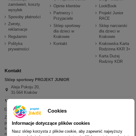
zamówień, koszty
Opinie klientów
LookBook
wysyłek
Partnerzy i
Projekt Junior
Sposoby płatności
Przyjaciele
RACE
Zwroty,
Sklep sportowy
Sklep narciarski
reklamacje
dla dzieci w
dla dzieci w
Regulamin
Krakowie
Krakowie
Polityka
Kontakt
Krakowska Karta
prywatności
Rodzinna KKR 3+
Karta Dużej
Rodziny KDR
Kontakt
Sklep sportowy PROJEKT JUNIOR
Aleja Pokoju 20,
31-564 Kraków
+48 600 779 897
sklep@projektjunior.pl
Cookies
Zapraszamy do sklepu stacjonarnego:
poniedziałek - piątek: 11.00-19.00
Informacje dotyczące plików cookies
sobota: 10.00-14.00
Nasz sklep korzysta z plików cookie, aby zapewnić najwyższy
niedziela (każda): nieczynne