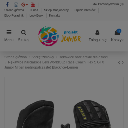
Porównywarka (
0
)
Strona główna
O nas
Sklep stacjonarny
Opinie klientów
Blog-Poradnik
LookBook
Kontakt
0
Menu
Szukaj
Zaloguj się
Koszyk
Strona główna
Sprzęt zimowy
Rękawice narciarskie dla dzieci
Rękawice narciarskie Leki WorldCup Race Coach Flex S GTX
Junior Mitten (jednopalczaste) Black/Ice-Lemon