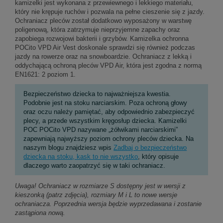
kamizelki jest wykonana z przewiewnego i lekkiego materiału,
który nie krępuje ruchów i pozwala na pełne cieszenie się z jazdy.
Ochraniacz pleców został dodatkowo wyposażony w warstwę
poligenową, która zatrzymuje nieprzyjemne zapachy oraz
zapobiega rozwojowi bakterii i grzybów. Kamizelka ochronna
POCito VPD Air Vest doskonale sprawdzi się również podczas
jazdy na rowerze oraz na snowboardzie. Ochraniacz z lekką i
oddychającą ochroną pleców VPD Air, która jest zgodna z normą
EN1621: 2 poziom 1.
Bezpieczeństwo dziecka to najważniejsza kwestia.
Podobnie jest na stoku narciarskim. Poza ochroną głowy
oraz oczu należy pamiętać, aby odpowiednio zabezpieczyć
plecy, a przede wszystkim kręgosłup dziecka. Kamizelki
POC POCito VPD nazywane „żółwikami narciarskimi”
zapewniają najwyższy poziom ochrony pleców dziecka. Na
naszym blogu znajdziesz wpis
Zadbaj o bezpieczeństwo
dziecka na stoku, kask to nie wszystko
, który opisuje
dlaczego warto zaopatrzyć się w taki ochraniacz.
Uwaga! Ochraniacz w rozmiarze S dostępny jest w wersji z
kieszonką (patrz zdjęcia), rozmiary M i L to nowe wersje
ochraniacza. Poprzednia wersja będzie wyprzedawana i zostanie
zastąpiona nową.