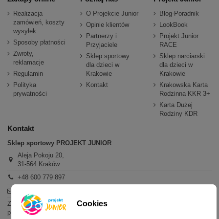
Realizacja
O Projekcie Junior
Blog-Poradnik
zamówień, koszty
Opinie klientów
LookBook
wysyłek
Partnerzy i
Projekt Junior
Sposoby płatności
Przyjaciele
RACE
Zwroty,
Sklep sportowy
Sklep narciarski
reklamacje
dla dzieci w
dla dzieci w
Regulamin
Krakowie
Krakowie
Polityka
Kontakt
Krakowska Karta
prywatności
Rodzinna KKR 3+
Karta Dużej
Rodziny KDR
Kontakt
Sklep sportowy PROJEKT JUNIOR
Aleja Pokoju 20,
31-564 Kraków
+48 600 779 897
sklep@projektjunior.pl
Cookies
Zapraszamy do sklepu stacjonarnego:
poniedziałek - piątek: 11.00-19.00