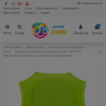
Porównywarka (
0
)
Strona główna
O nas
Sklep stacjonarny
Opinie klientów
Blog-Poradnik
LookBook
Kontakt
0
Menu
Szukaj
Zaloguj się
Koszyk
Strona główna
Sprzęt zimowy
Ochraniacze narciarskie dla
dzieci
Kamizelka ochraniacz narciarski pleców "żółw" POC
POCito VPD Air Vest Junior Fluorescent Yellow/Green