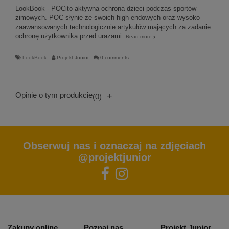
LookBook - POCito aktywna ochrona dzieci podczas sportów
zimowych. POC słynie ze swoich high-endowych oraz wysoko
zaawansowanych technologicznie artykułów mających za zadanie
ochronę użytkownika przed urazami.
Read more
LookBook
Projekt Junior
0 comments
Opinie o tym produkcie
+
(0)
Obserwuj nas i oznaczaj na zdjęciach
@projektjunior
Zakupy online
Poznaj nas
Projekt Junior