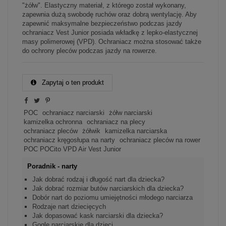
"żółw". Elastyczny materiał, z którego został wykonany,
zapewnia dużą swobodę ruchów oraz dobrą wentylację. Aby
zapewnić maksymalne bezpieczeństwo podczas jazdy
ochraniacz Vest Junior posiada wkładkę z lepko-elastycznej
masy polimerowej (VPD). Ochraniacz można stosować także
do ochrony pleców podczas jazdy na rowerze.
Zapytaj o ten produkt
POC
ochraniacz narciarski
żółw narciarski
kamizelka ochronna
ochraniacz na plecy
ochraniacz pleców
żółwik
kamizelka narciarska
ochraniacz kręgosłupa na narty
ochraniacz pleców na rower
POC POCito VPD Air Vest Junior
Poradnik - narty
Jak dobrać rodzaj i długość nart dla dziecka?
Jak dobrać rozmiar butów narciarskich dla dziecka?
Dobór nart do poziomu umiejętności młodego narciarza
Rodzaje nart dziecięcych
Jak dopasować kask narciarski dla dziecka?
Gogle narciarskie dla dzieci