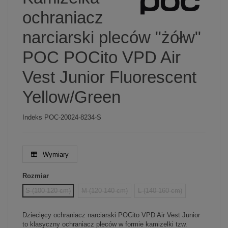
ochraniacz
narciarski pleców "żółw"
POC POCito VPD Air
Vest Junior Fluorescent
Yellow/Green
Indeks
POC-20024-8234-S
Wymiary
Rozmiar
S (100-120 cm)
M (120-140 cm)
L (140-160 cm)
Dziecięcy ochraniacz narciarski POCito VPD Air Vest Junior
to klasyczny ochraniacz pleców w formie kamizelki tzw.