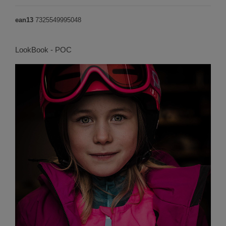
ean13
7325549995048
LookBook - POC