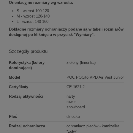
Orientacyjne rozmiary wg wzrostu:
S - wzrost 100-120
M - wzrost 120-140
L - wzrost 140-160
Dokładne rozmiary ochraniaczy podane są w tabeli rozmiarów
dostępnej po kliknięciu w przycisk "Wymiary".
Szczegóły produktu
Kolorystyka (kolory
zielony (limonka)
dominujące)
Model
POC POCito VPD Air Vest Junior
Certyfikaty
CE 1621-2
Rodzaj aktywności
narty
rower
snowboard
Płeć
dziecko
Rodzaj ochraniacza
ochraniacz pleców - kamizelka
"żółw"