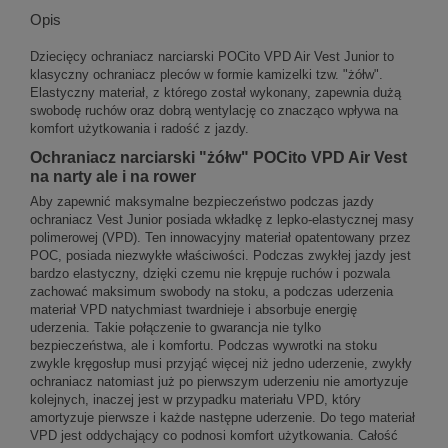
Opis
Dziecięcy ochraniacz narciarski POCito VPD Air Vest Junior to
klasyczny ochraniacz pleców w formie kamizelki tzw. "żółw".
Elastyczny materiał, z którego został wykonany, zapewnia dużą
swobodę ruchów oraz dobrą wentylację co znacząco wpływa na
komfort użytkowania i radość z jazdy.
Ochraniacz narciarski "żółw" POCito VPD Air Vest
na narty ale i na rower
Aby zapewnić maksymalne bezpieczeństwo podczas jazdy
ochraniacz Vest Junior posiada wkładkę z lepko-elastycznej masy
polimerowej (VPD). Ten innowacyjny materiał opatentowany przez
POC, posiada niezwykłe właściwości. Podczas zwykłej jazdy jest
bardzo elastyczny, dzięki czemu nie krępuje ruchów i pozwala
zachować maksimum swobody na stoku, a podczas uderzenia
materiał VPD natychmiast twardnieje i absorbuje energię
uderzenia. Takie połączenie to gwarancja nie tylko
bezpieczeństwa, ale i komfortu. Podczas wywrotki na stoku
zwykle kręgosłup musi przyjąć więcej niż jedno uderzenie, zwykły
ochraniacz natomiast już po pierwszym uderzeniu nie amortyzuje
kolejnych, inaczej jest w przypadku materiału VPD, który
amortyzuje pierwsze i każde następne uderzenie. Do tego materiał
VPD jest oddychający co podnosi komfort użytkowania. Całość