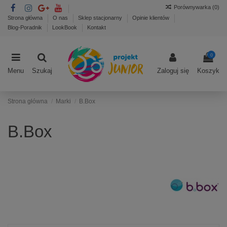
Porównywarka (
0
)
Strona główna
O nas
Sklep stacjonarny
Opinie klientów
Blog-Poradnik
LookBook
Kontakt
0
Menu
Szukaj
Zaloguj się
Koszyk
Strona główna
Marki
B.Box
B.Box