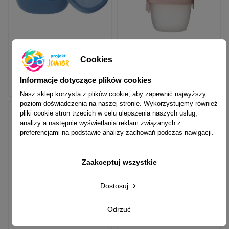
Cookies
Pojemnik z pokrywką do
Pojemniki na przekąski (3 szt.)
lunchboxa b.box Ocean
b.box Berry
B.Box
B.Box
Informacje dotyczące plików cookies
46,00 zł
39,00 zł
Nasz sklep korzysta z plików cookie, aby zapewnić najwyższy
poziom doświadczenia na naszej stronie. Wykorzystujemy również
pliki cookie stron trzecich w celu ulepszenia naszych usług,
analizy a następnie wyświetlania reklam związanych z
preferencjami na podstawie analizy zachowań podczas nawigacji.
Zaakceptuj wszystkie
Dostosuj
Odrzuć