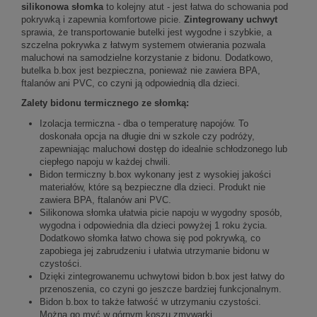
silikonowa słomka
to kolejny atut - jest łatwa do schowania pod
pokrywką i zapewnia komfortowe picie.
Zintegrowany uchwyt
sprawia, że transportowanie butelki jest wygodne i szybkie, a
szczelna pokrywka z łatwym systemem otwierania pozwala
maluchowi na samodzielne korzystanie z bidonu. Dodatkowo,
butelka b.box jest bezpieczna, ponieważ nie zawiera BPA,
ftalanów ani PVC, co czyni ją odpowiednią dla dzieci.
Zalety bidonu termicznego ze słomką:
Izolacja termiczna - dba o temperaturę napojów. To
doskonała opcja na długie dni w szkole czy podróży,
zapewniając maluchowi dostęp do idealnie schłodzonego lub
ciepłego napoju w każdej chwili.
Bidon termiczny b.box wykonany jest z wysokiej jakości
materiałów, które są bezpieczne dla dzieci. Produkt nie
zawiera BPA, ftalanów ani PVC.
Silikonowa słomka ułatwia picie napoju w wygodny sposób,
wygodna i odpowiednia dla dzieci powyżej 1 roku życia.
Dodatkowo słomka łatwo chowa się pod pokrywką, co
zapobiega jej zabrudzeniu i ułatwia utrzymanie bidonu w
czystości.
Dzięki zintegrowanemu uchwytowi bidon b.box jest łatwy do
przenoszenia, co czyni go jeszcze bardziej funkcjonalnym.
Bidon b.box to także łatwość w utrzymaniu czystości.
Można go myć w górnym koszu zmywarki.