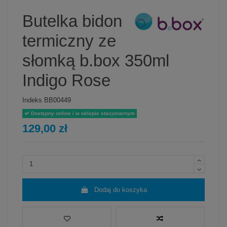
Butelka bidon
termiczny ze
słomką b.box 350ml
Indigo Rose
Indeks
BB00449
Dostępny online i w sklepie stacjonarnym
129,00 zł
Dodaj do koszyka