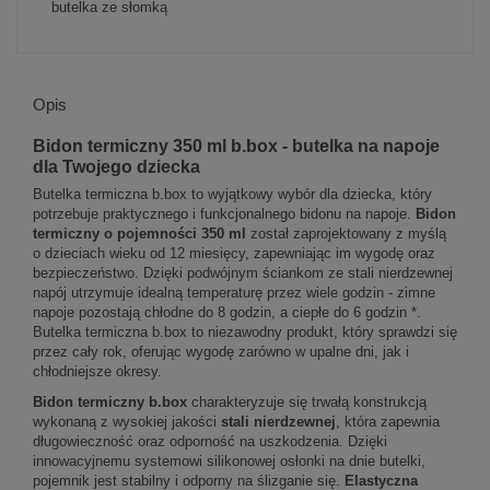
butelka ze słomką
Opis
Bidon termiczny 350 ml b.box - butelka na napoje
dla Twojego dziecka
Butelka termiczna b.box to wyjątkowy wybór dla dziecka, który
potrzebuje praktycznego i funkcjonalnego bidonu na napoje.
Bidon
termiczny o pojemności 350 ml
został zaprojektowany z myślą
o dzieciach wieku od 12 miesięcy, zapewniając im wygodę oraz
bezpieczeństwo. Dzięki podwójnym ściankom ze stali nierdzewnej
napój utrzymuje idealną temperaturę przez wiele godzin - zimne
napoje pozostają chłodne do 8 godzin, a ciepłe do 6 godzin *.
Butelka termiczna b.box to niezawodny produkt, który sprawdzi się
przez cały rok, oferując wygodę zarówno w upalne dni, jak i
chłodniejsze okresy.
Bidon termiczny b.box
charakteryzuje się trwałą konstrukcją
wykonaną z wysokiej jakości
stali nierdzewnej
, która zapewnia
długowieczność oraz odporność na uszkodzenia. Dzięki
innowacyjnemu systemowi silikonowej osłonki na dnie butelki,
pojemnik jest stabilny i odporny na ślizganie się.
Elastyczna