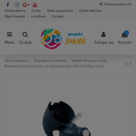
Porównywarka (
0
)
Strona główna
O nas
Sklep stacjonarny
Opinie klientów
Blog-Poradnik
LookBook
Kontakt
0
Menu
Szukaj
Zaloguj się
Koszyk
Strona główna
Turystyka i rozrywka
Butelki termosy kubki
Butelka bidon termiczny ze słomką b.box 350ml Indigo Rose