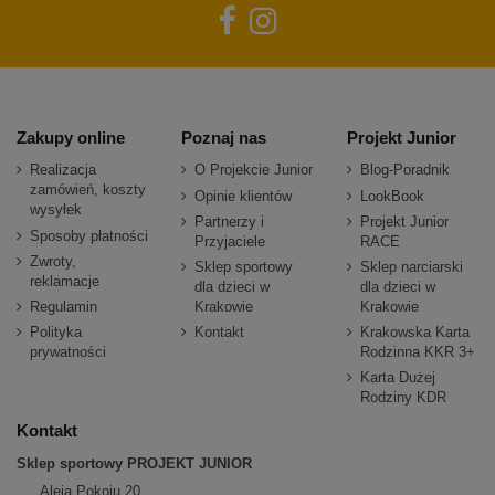
Zakupy online
Poznaj nas
Projekt Junior
Realizacja
O Projekcie Junior
Blog-Poradnik
zamówień, koszty
Opinie klientów
LookBook
wysyłek
Partnerzy i
Projekt Junior
Sposoby płatności
Przyjaciele
RACE
Zwroty,
Sklep sportowy
Sklep narciarski
reklamacje
dla dzieci w
dla dzieci w
Regulamin
Krakowie
Krakowie
Polityka
Kontakt
Krakowska Karta
prywatności
Rodzinna KKR 3+
Karta Dużej
Rodziny KDR
Kontakt
Sklep sportowy PROJEKT JUNIOR
Aleja Pokoju 20,