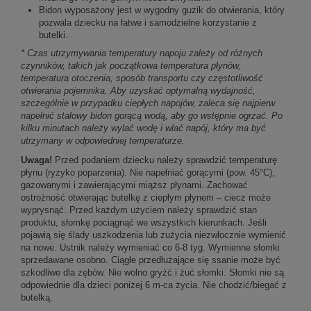
Bidon wyposażony jest w wygodny guzik do otwierania, który
pozwala dziecku na łatwe i samodzielne korzystanie z
butelki.
* Czas utrzymywania temperatury napoju zależy od różnych
czynników, takich jak początkowa temperatura płynów,
temperatura otoczenia, sposób transportu czy częstotliwość
otwierania pojemnika. Aby uzyskać optymalną wydajność,
szczególnie w przypadku ciepłych napojów, zaleca się najpierw
napełnić stalowy bidon gorącą wodą, aby go wstępnie ogrzać. Po
kilku minutach należy wylać wodę i wlać napój, który ma być
utrzymany w odpowiedniej temperaturze.
Uwaga!
Przed podaniem dziecku należy sprawdzić temperaturę
płynu (ryzyko poparzenia). Nie napełniać gorącymi (pow. 45°C),
gazowanymi i zawierającymi miąższ płynami. Zachować
ostrożność otwierając butelkę z ciepłym płynem – ciecz może
wyprysnąć. Przed każdym użyciem należy sprawdzić stan
produktu, słomkę pociągnąć we wszystkich kierunkach. Jeśli
pojawią się ślady uszkodzenia lub zużycia niezwłocznie wymienić
na nowe. Ustnik należy wymieniać co 6-8 tyg. Wymienne słomki
sprzedawane osobno. Ciągłe przedłużające się ssanie może być
szkodliwe dla zębów. Nie wolno gryźć i żuć słomki. Słomki nie są
odpowiednie dla dzieci poniżej 6 m-ca życia. Nie chodzić/biegać z
butelką.