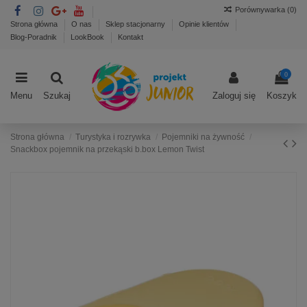
Porównywarka (
0
)
Strona główna
O nas
Sklep stacjonarny
Opinie klientów
Blog-Poradnik
LookBook
Kontakt
0
Menu
Szukaj
Zaloguj się
Koszyk
Strona główna
Turystyka i rozrywka
Pojemniki na żywność
Snackbox pojemnik na przekąski b.box Lemon Twist