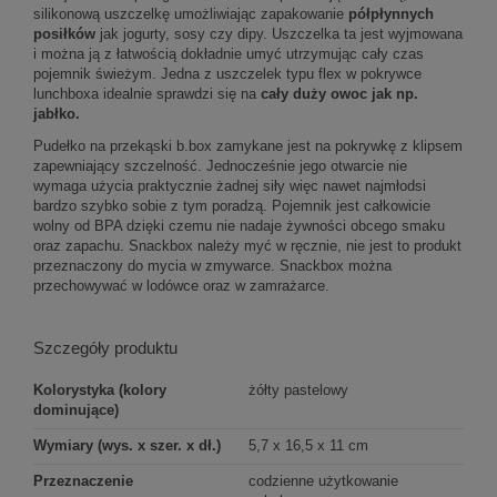
silikonową uszczelkę umożliwiając zapakowanie
półpłynnych
posiłków
jak jogurty, sosy czy dipy. Uszczelka ta jest wyjmowana
i można ją z łatwością dokładnie umyć utrzymując cały czas
pojemnik świeżym. Jedna z uszczelek typu flex w pokrywce
lunchboxa idealnie sprawdzi się na
cały duży owoc jak np.
jabłko.
Pudełko na przekąski b.box zamykane jest na pokrywkę z klipsem
zapewniający szczelność. Jednocześnie jego otwarcie nie
wymaga użycia praktycznie żadnej siły więc nawet najmłodsi
bardzo szybko sobie z tym poradzą. Pojemnik jest całkowicie
wolny od BPA dzięki czemu nie nadaje żywności obcego smaku
oraz zapachu. Snackbox należy myć w ręcznie, nie jest to produkt
przeznaczony do mycia w zmywarce. Snackbox można
przechowywać w lodówce oraz w zamrażarce.
Szczegóły produktu
Kolorystyka (kolory
żółty pastelowy
dominujące)
Wymiary (wys. x szer. x dł.)
5,7 x 16,5 x 11 cm
Przeznaczenie
codzienne użytkowanie