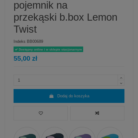
pojemnik na
przekąski b.box Lemon
Twist
Indeks
BB00689
Dostępny online i w sklepie stacjonarnym
55,00 zł
Dodaj do koszyka