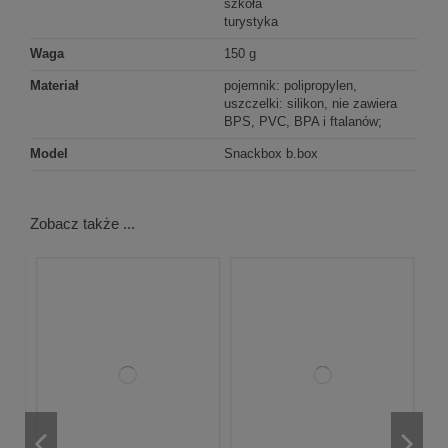
szkoła
turystyka
Waga
150 g
Materiał
pojemnik: polipropylen,
uszczelki: silikon, nie zawiera
BPS, PVC, BPA i ftalanów;
Model
Snackbox b.box
Zobacz także ...