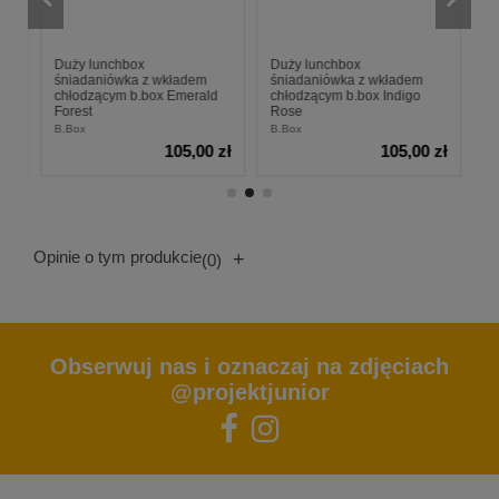
ka
Duży lunchbox
Duży lunchbox
D
śniadaniówka z wkładem
śniadaniówka z wkładem
ś
chłodzącym b.box Emerald
chłodzącym b.box Indigo
c
Forest
Rose
S
zł
B.Box
B.Box
B.
105,00 zł
105,00 zł
Opinie o tym produkcie
+
(0)
Obserwuj nas i oznaczaj na zdjęciach
@projektjunior