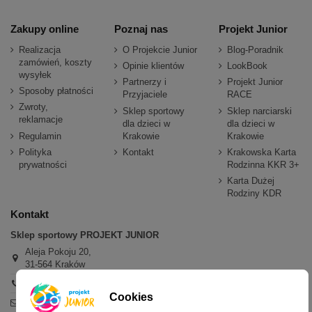
Zakupy online
Poznaj nas
Projekt Junior
Realizacja
O Projekcie Junior
Blog-Poradnik
zamówień, koszty
Opinie klientów
LookBook
wysyłek
Partnerzy i
Projekt Junior
Sposoby płatności
Przyjaciele
RACE
Zwroty,
Sklep sportowy
Sklep narciarski
reklamacje
dla dzieci w
dla dzieci w
Regulamin
Krakowie
Krakowie
Polityka
Kontakt
Krakowska Karta
prywatności
Rodzinna KKR 3+
Karta Dużej
Rodziny KDR
Kontakt
Sklep sportowy PROJEKT JUNIOR
Aleja Pokoju 20,
31-564 Kraków
+48 600 779 897
Cookies
sklep@projektjunior.pl