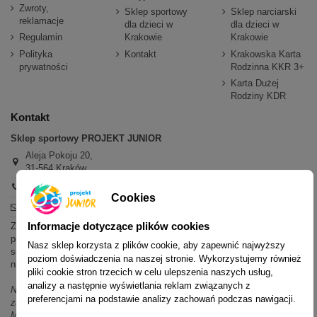
Zwroty,
Sklep sportowy
Sklep narciarski
reklamacje
dla dzieci w
dla dzieci w
Regulamin
Krakowie
Krakowie
Polityka
Kontakt
Krakowska Karta
prywatności
Rodzinna KKR 3+
Karta Dużej
Rodziny KDR
Kontakt
Sklep sportowy PROJEKT JUNIOR
Aleja Pokoju 20,
31-564 Kraków
+48 600 779 897
Cookies
sklep@projektjunior.pl
Informacje dotyczące plików cookies
Zapraszamy do sklepu stacjonarnego:
poniedziałek - piątek: 11.00-19.00
Nasz sklep korzysta z plików cookie, aby zapewnić najwyższy
sobota: 10.00-14.00
poziom doświadczenia na naszej stronie. Wykorzystujemy również
niedziela (każda): nieczynne
pliki cookie stron trzecich w celu ulepszenia naszych usług,
analizy a następnie wyświetlania reklam związanych z
Nie odpowiadamy na wiadomości SMS. W sprawach dotyczących
preferencjami na podstawie analizy zachowań podczas nawigacji.
zamówień i oferty prosimy o kontakt mailowy, telefoniczny lub przez
Messenger.