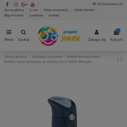
Porównywarka (
0
)
Strona główna
O nas
Sklep stacjonarny
Opinie klientów
Blog-Poradnik
LookBook
Kontakt
0
Menu
Szukaj
Zaloguj się
Koszyk
Strona główna
Turystyka i rozrywka
Butelki termosy kubki
Butelka bidon termiczny ze słomką b.box 500ml Midnight