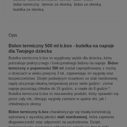
bidon termiczny
termos ze słomką
bidon ze słomką
butelka ze słomką
Opis
Bidon termiczny 500 ml b.box - butelka na napoje
dla Twojego dziecka
Butelka termiczna b.box to wyjątkowy wybór dla dziecka, który
potrzebuje praktycznego i funkcjonalnego bidonu na napoje.
Bidon
termiczny o pojemności 500 ml
został zaprojektowany z myślą
o dzieciach w wieku powyżej 3 lat, zapewniając im wygodę oraz
bezpieczeństwo. Dzięki podwójnym ściankom ze stali nierdzewnej
napój utrzymuje idealną temperaturę przez wiele godzin - zimne
napoje pozostają chłodne do 15 godzin, a ciepłe do 8 godzin *.
Butelka termiczna b.box to niezawodny produkt, który sprawdzi się
przez cały rok, oferując wygodę zarówno w upalne dni, jak i
chłodniejsze okresy.
Bidon termiczny b.box
charakteryzuje się trwałą konstrukcją
wykonaną z wysokiej jakości
stali nierdzewnej
, która zapewnia
długowieczność oraz odporność na uszkodzenia. Dzięki