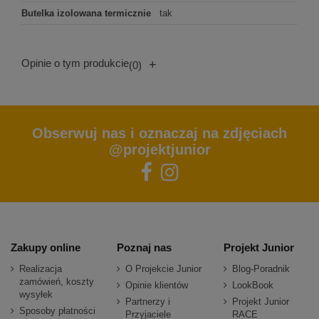
Butelka izolowana termicznie
tak
Opinie o tym produkcie
+
(0)
Obserwuj nas i oznaczaj na zdjęciach
@projektjunior
Zakupy online
Poznaj nas
Projekt Junior
Realizacja
O Projekcie Junior
Blog-Poradnik
zamówień, koszty
Opinie klientów
LookBook
wysyłek
Partnerzy i
Projekt Junior
Sposoby płatności
Przyjaciele
RACE