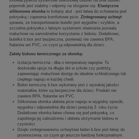
innowacyjnemu systemowi silikonowej osłonki na dnie butelki,
pojemnik jest stabilny i odporny na ślizganie się.
Elastyczna
silikonowa słomka
to kolejny atut - jest łatwa do schowania pod
pokrywką i zapewnia komfortowe picie.
Zintegrowany uchwyt
sprawia, że transportowanie butelki jest wygodne i szybkie, a
szczelna pokrywka z łatwym systemem otwierania pozwala
maluchowi na samodzielne korzystanie z bidonu. Dodatkowo,
butelka b.box jest bezpieczna, ponieważ nie zawiera BPA,
ftalanów ani PVC, co czyni ją odpowiednią dla dzieci.
Zalety bidonu termicznego ze słomką:
Izolacja termiczna - dba o temperaturę napojów. To
doskonała opcja na długie dni w szkole czy podróży,
zapewniając maluchowi dostęp do idealnie schłodzonego lub
ciepłego napoju w każdej chwili.
Bidon termiczny b.box wykonany jest z wysokiej jakości
materiałów, które są bezpieczne dla dzieci. Produkt nie
zawiera BPA, ftalanów ani PVC.
Silikonowa słomka ułatwia picie napoju w wygodny sposób,
wygodna i odpowiednia dla dzieci powyżej 3. roku życia.
Dodatkowo słomka łatwo chowa się pod pokrywką, co
zapobiega jej zabrudzeniu i ułatwia utrzymanie bidonu w
czystości.
Dzięki zintegrowanemu uchwytowi bidon b.box jest łatwy do
przenoszenia, co czyni go jeszcze bardziej funkcjonalnym.