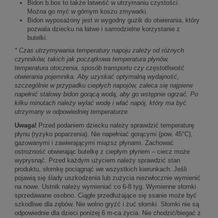
Bidon b.box to także łatwość w utrzymaniu czystości.
Można go myć w górnym koszu zmywarki.
Bidon wyposażony jest w wygodny guzik do otwierania, który
pozwala dziecku na łatwe i samodzielne korzystanie z
butelki.
* Czas utrzymywania temperatury napoju zależy od różnych
czynników, takich jak początkowa temperatura płynów,
temperatura otoczenia, sposób transportu czy częstotliwość
otwierania pojemnika. Aby uzyskać optymalną wydajność,
szczególnie w przypadku ciepłych napojów, zaleca się najpierw
napełnić stalowy bidon gorącą wodą, aby go wstępnie ogrzać. Po
kilku minutach należy wylać wodę i wlać napój, który ma być
utrzymany w odpowiedniej temperaturze.
Uwaga!
Przed podaniem dziecku należy sprawdzić temperaturę
płynu (ryzyko poparzenia). Nie napełniać gorącymi (pow. 45°C),
gazowanymi i zawierającymi miąższ płynami. Zachować
ostrożność otwierając butelkę z ciepłym płynem – ciecz może
wyprysnąć. Przed każdym użyciem należy sprawdzić stan
produktu, słomkę pociągnąć we wszystkich kierunkach. Jeśli
pojawią się ślady uszkodzenia lub zużycia niezwłocznie wymienić
na nowe. Ustnik należy wymieniać co 6-8 tyg. Wymienne słomki
sprzedawane osobno. Ciągłe przedłużające się ssanie może być
szkodliwe dla zębów. Nie wolno gryźć i żuć słomki. Słomki nie są
odpowiednie dla dzieci poniżej 6 m-ca życia. Nie chodzić/biegać z