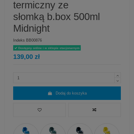
termiczny ze
słomką b.box 500ml
Midnight
Indeks
BB00876
Dostępny online i w sklepie stacjonarnym
139,00 zł
Dodaj do koszyka