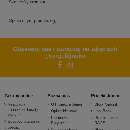
Szczegóły produktu
Opinie o tym produkcie
+
(0)
Obserwuj nas i oznaczaj na zdjęciach
@projektjunior
Zakupy online
Poznaj nas
Projekt Junior
Realizacja
O Projekcie Junior
Blog-Poradnik
zamówień, koszty
Opinie klientów
LookBook
wysyłek
Partnerzy i
Projekt Junior
Sposoby płatności
Przyjaciele
RACE
Zwroty,
Sklep sportowy
Sklep narciarski