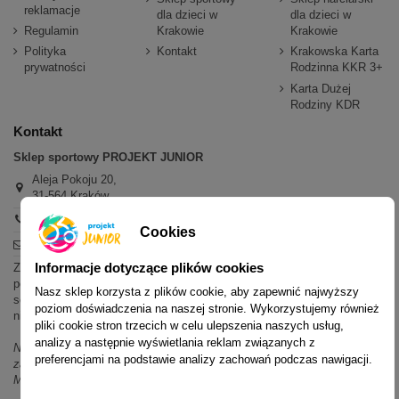
reklamacje
dla dzieci w
dla dzieci w
Regulamin
Krakowie
Krakowie
Polityka
Kontakt
Krakowska Karta
prywatności
Rodzinna KKR 3+
Karta Dużej
Rodziny KDR
Kontakt
Sklep sportowy PROJEKT JUNIOR
Aleja Pokoju 20,
31-564 Kraków
+48 600 779 897
Cookies
sklep@projektjunior.pl
Informacje dotyczące plików cookies
Zapraszamy do sklepu stacjonarnego:
poniedziałek - piątek: 11.00-19.00
Nasz sklep korzysta z plików cookie, aby zapewnić najwyższy
sobota: 10.00-14.00
poziom doświadczenia na naszej stronie. Wykorzystujemy również
niedziela (każda): nieczynne
pliki cookie stron trzecich w celu ulepszenia naszych usług,
analizy a następnie wyświetlania reklam związanych z
Nie odpowiadamy na wiadomości SMS. W sprawach dotyczących
preferencjami na podstawie analizy zachowań podczas nawigacji.
zamówień i oferty prosimy o kontakt mailowy, telefoniczny lub przez
Messenger.