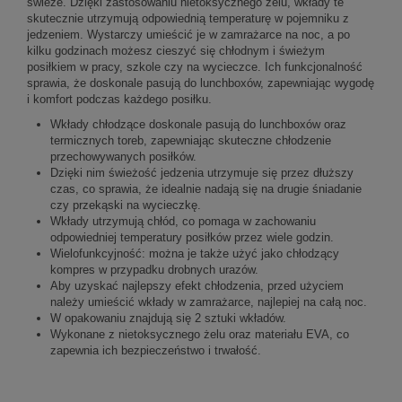
świeże. Dzięki zastosowaniu nietoksycznego żelu, wkłady te
skutecznie utrzymują odpowiednią temperaturę w pojemniku z
jedzeniem. Wystarczy umieścić je w zamrażarce na noc, a po
kilku godzinach możesz cieszyć się chłodnym i świeżym
posiłkiem w pracy, szkole czy na wycieczce. Ich funkcjonalność
sprawia, że doskonale pasują do lunchboxów, zapewniając wygodę
i komfort podczas każdego posiłku.
Wkłady chłodzące doskonale pasują do lunchboxów oraz
termicznych toreb, zapewniając skuteczne chłodzenie
przechowywanych posiłków.
Dzięki nim świeżość jedzenia utrzymuje się przez dłuższy
czas, co sprawia, że idealnie nadają się na drugie śniadanie
czy przekąski na wycieczkę.
Wkłady utrzymują chłód, co pomaga w zachowaniu
odpowiedniej temperatury posiłków przez wiele godzin.
Wielofunkcyjność: można je także użyć jako chłodzący
kompres w przypadku drobnych urazów.
Aby uzyskać najlepszy efekt chłodzenia, przed użyciem
należy umieścić wkłady w zamrażarce, najlepiej na całą noc.
W opakowaniu znajdują się 2 sztuki wkładów.
Wykonane z nietoksycznego żelu oraz materiału EVA, co
zapewnia ich bezpieczeństwo i trwałość.