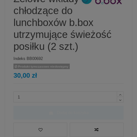
chłodzące do
lunchboxów b.box
utrzymujące świeżość
posiłku (2 szt.)
Indeks
BB00692
Produkt tymczasowo niedostępny
30,00 zł
Dodaj do koszyka