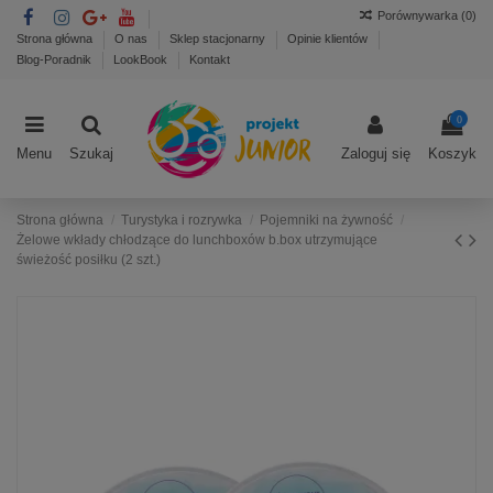
Porównywarka (
0
)
Strona główna
O nas
Sklep stacjonarny
Opinie klientów
Blog-Poradnik
LookBook
Kontakt
0
Menu
Szukaj
Zaloguj się
Koszyk
Strona główna
Turystyka i rozrywka
Pojemniki na żywność
Żelowe wkłady chłodzące do lunchboxów b.box utrzymujące
świeżość posiłku (2 szt.)