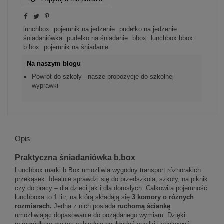
lunchbox
pojemnik na jedzenie
pudełko na jedzenie
śniadaniówka
pudełko na śniadanie
bbox
lunchbox bbox
b.box
pojemnik na śniadanie
Na naszym blogu
Powrót do szkoły - nasze propozycje do szkolnej
wyprawki
Opis
Praktyczna śniadaniówka b.box
Lunchbox marki b.Box umożliwia wygodny transport różnorakich
przekąsek. Idealnie sprawdzi się do przedszkola, szkoły, na piknik
czy do pracy – dla dzieci jak i dla dorosłych. Całkowita pojemność
lunchboxa to 1 litr, na którą składają się
3 komory o różnych
rozmiarach.
Jedna z nich posiada
ruchomą ściankę
umożliwiając dopasowanie do pożądanego wymiaru. Dzięki