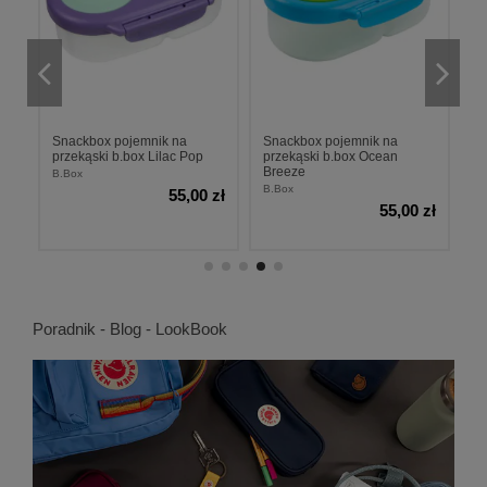
Snackbox pojemnik na
Snackbox pojemnik na
S
se
przekąski b.box Lilac Pop
przekąski b.box Ocean
p
Breeze
S
B.Box
B.Box
B.
zł
55,00 zł
55,00 zł
Poradnik - Blog - LookBook