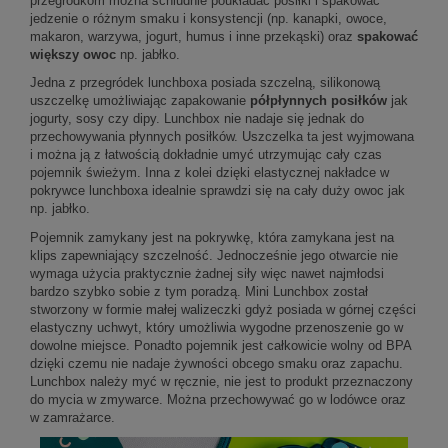
przegródkom można schludnie poukładać posiłki i spakować
jedzenie o różnym smaku i konsystencji (np. kanapki, owoce,
makaron, warzywa, jogurt, humus i inne przekąski) oraz
spakować
większy owoc
np. jabłko.
Jedna z przegródek lunchboxa posiada szczelną, silikonową
uszczelkę umożliwiając zapakowanie
półpłynnych posiłków
jak
jogurty, sosy czy dipy. Lunchbox nie nadaje się jednak do
przechowywania płynnych posiłków. Uszczelka ta jest wyjmowana
i można ją z łatwością dokładnie umyć utrzymując cały czas
pojemnik świeżym. Inna z kolei dzięki elastycznej nakładce w
pokrywce lunchboxa idealnie sprawdzi się na cały duży owoc jak
np. jabłko.
Pojemnik zamykany jest na pokrywkę, która zamykana jest na
klips zapewniający szczelność. Jednocześnie jego otwarcie nie
wymaga użycia praktycznie żadnej siły więc nawet najmłodsi
bardzo szybko sobie z tym poradzą. Mini Lunchbox został
stworzony w formie małej walizeczki gdyż posiada w górnej części
elastyczny uchwyt, który umożliwia wygodne przenoszenie go w
dowolne miejsce. Ponadto pojemnik jest całkowicie wolny od BPA
dzięki czemu nie nadaje żywności obcego smaku oraz zapachu.
Lunchbox należy myć w ręcznie, nie jest to produkt przeznaczony
do mycia w zmywarce. Można przechowywać go w lodówce oraz
w zamrażarce.