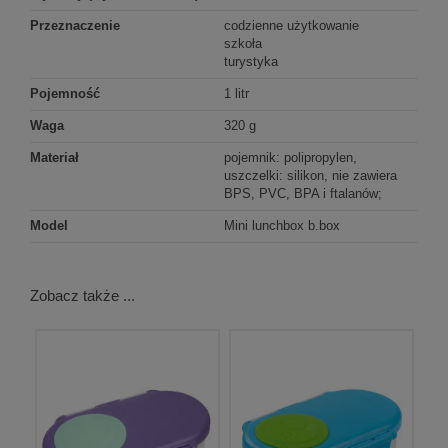
Przeznaczenie
codzienne użytkowanie
szkoła
turystyka
Pojemność
1 litr
Waga
320 g
Materiał
pojemnik: polipropylen,
uszczelki: silikon, nie zawiera
BPS, PVC, BPA i ftalanów;
Model
Mini lunchbox b.box
Zobacz także ...