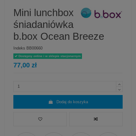
Mini lunchbox
śniadaniówka
b.box Ocean Breeze
Indeks
BB00660
Dostępny online i w sklepie stacjonarnym
77,00 zł
Dodaj do koszyka