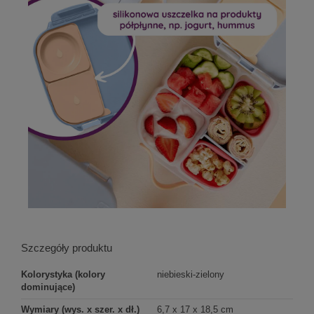
Szczegóły produktu
Kolorystyka (kolory
niebieski-zielony
dominujące)
Wymiary (wys. x szer. x dł.)
6,7 x 17 x 18,5 cm