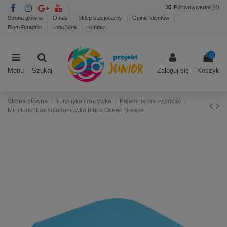
Porównywarka (
0
)
Strona główna
O nas
Sklep stacjonarny
Opinie klientów
Blog-Poradnik
LookBook
Kontakt
0
Menu
Szukaj
Zaloguj się
Koszyk
Strona główna
Turystyka i rozrywka
Pojemniki na żywność
Mini lunchbox śniadaniówka b.box Ocean Breeze