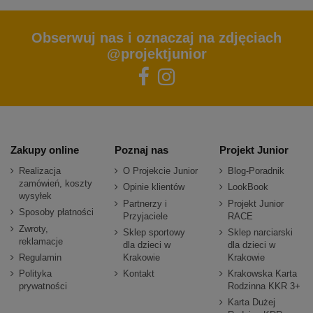
Obserwuj nas i oznaczaj na zdjęciach
@projektjunior
Zakupy online
Poznaj nas
Projekt Junior
Realizacja
O Projekcie Junior
Blog-Poradnik
zamówień, koszty
Opinie klientów
LookBook
wysyłek
Partnerzy i
Projekt Junior
Sposoby płatności
Przyjaciele
RACE
Zwroty,
Sklep sportowy
Sklep narciarski
reklamacje
dla dzieci w
dla dzieci w
Regulamin
Krakowie
Krakowie
Polityka
Kontakt
Krakowska Karta
prywatności
Rodzinna KKR 3+
Karta Dużej