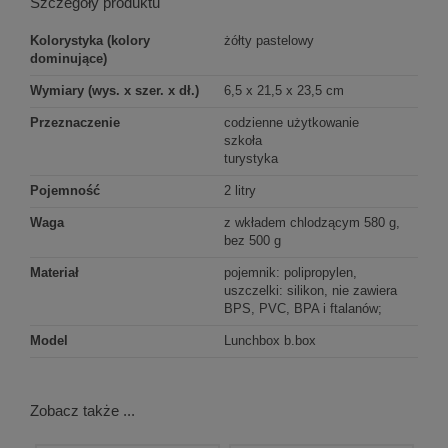
Szczegóły produktu
Kolorystyka (kolory
żółty pastelowy
dominujące)
Wymiary (wys. x szer. x dł.)
6,5 x 21,5 x 23,5 cm
Przeznaczenie
codzienne użytkowanie
szkoła
turystyka
Pojemność
2 litry
Waga
z wkładem chlodzącym 580 g,
bez 500 g
Materiał
pojemnik: polipropylen,
uszczelki: silikon, nie zawiera
BPS, PVC, BPA i ftalanów;
Model
Lunchbox b.box
Zobacz także ...