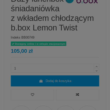
śniadaniówka
z wkładem chłodzącym
b.box Lemon Twist
Indeks
BB00749
Dostępny online i w sklepie stacjonarnym
105,00 zł
Dodaj do koszyka