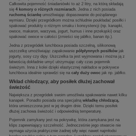
Całkowita pojemność śniadaniówki to aż 2 litry, na którą składają
się
4 komory o różnych rozmiarach
. Jedna z nich posiada
ruchomą ściankę
umożliwiając dopasowanie do pożądanego
wymiaru. Dzięki przegródkom można schludnie poukładać posiłki i
spakować produkty o różnym smaku i konsystencji (np. kanapki,
owoce, makaron, warzywa, jogurt, humus i inne przekąski) oraz
spakować owoce w całości (zmieści się jabłko, banan itp.).
Jedna z przegródek lunchboxa posiada szczelną, silikonową
uszczelkę umożliwiając zapakowanie
półpłynnych posiłków
jak
jogurty, sosy czy dipy. Uszczelka ta jest wyjmowana i można ją z
łatwością dokładnie umyć utrzymując cały czas pojemnik
świeżym. Inna z kolei dzięki elastycznej nakładce w pokrywce
lunchboxa idealnie sprawdzi się na
cały duży owoc
jak np. jabłko.
Wkład chłodzący, aby posiłek dłużej zachował
świeżość
Największa z przegródek swoim umożliwia spakowanie nawet kilku
kanapek. Ponadto posiada ona specjalną
wkładkę chłodzącą,
która umieszczona jest w jej drugim dnie. Dzięki temu posiłek
dłużej zachowa świeżość i odpowiednią temperaturę.
Pojemnik zamykany jest na pokrywkę, która zamykana jest na
klips zapewniający szczelność. Jednocześnie jego otwarcie nie
wymaga użycia praktycznie żadnej siły więc nawet najmłodsi