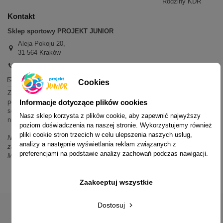
Rodziny KDR
Kontakt
Sklep sportowy PROJEKT JUNIOR
Aleja Pokoju 20,
31-564 Kraków
+48 600 779 897
sklep@projektjunior.pl
Cookies
Zapraszamy do sklepu stacjonarnego:
poniedziałek - piątek: 11.00-19.00
Informacje dotyczące plików cookies
sobota: 10.00-14.00
Nasz sklep korzysta z plików cookie, aby zapewnić najwyższy
niedziela (każda): nieczynne
poziom doświadczenia na naszej stronie. Wykorzystujemy również
pliki cookie stron trzecich w celu ulepszenia naszych usług,
Nie odpowiadamy na wiadomości SMS. W sprawach dotyczących
analizy a następnie wyświetlania reklam związanych z
zamówień i oferty prosimy o kontakt mailowy, telefoniczny lub przez
preferencjami na podstawie analizy zachowań podczas nawigacji.
Messenger.
Zaakceptuj wszystkie
Dostosuj