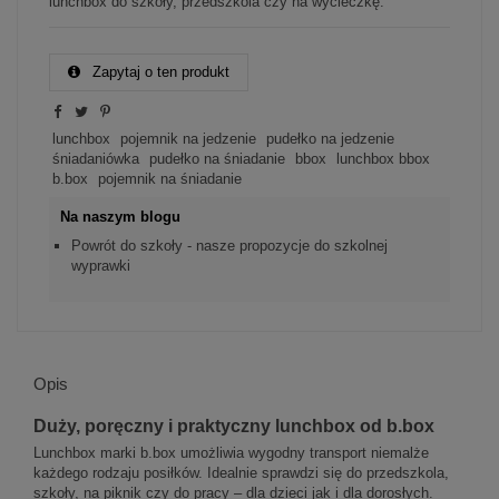
lunchbox do szkoły, przedszkola czy na wycieczkę.
Zapytaj o ten produkt
lunchbox
pojemnik na jedzenie
pudełko na jedzenie
śniadaniówka
pudełko na śniadanie
bbox
lunchbox bbox
b.box
pojemnik na śniadanie
Na naszym blogu
Powrót do szkoły - nasze propozycje do szkolnej
wyprawki
Opis
Duży, poręczny i praktyczny lunchbox od b.box
Lunchbox marki b.box umożliwia wygodny transport niemalże
każdego rodzaju posiłków. Idealnie sprawdzi się do przedszkola,
szkoły, na piknik czy do pracy – dla dzieci jak i dla dorosłych.