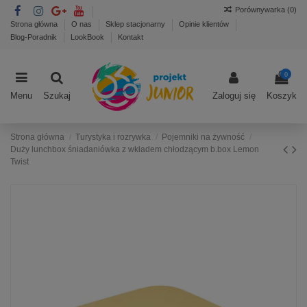
Porównywarka (
0
)
Strona główna
O nas
Sklep stacjonarny
Opinie klientów
Blog-Poradnik
LookBook
Kontakt
0
Menu
Szukaj
Zaloguj się
Koszyk
Strona główna
Turystyka i rozrywka
Pojemniki na żywność
Duży lunchbox śniadaniówka z wkładem chłodzącym b.box Lemon
Twist