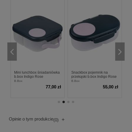
Mini lunchbox śniadaniówka
Snackbox pojemnik na
S
b.box Indigo Rose
przekąski b.box Indigo Rose
pr
B.Box
B.Box
B.
77,00 zł
55,00 zł
zł
Opinie o tym produkcie
+
(0)