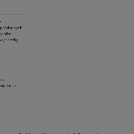
z
 półpłynnych
jabłka.
 wycieczkę.
ka
niadanie