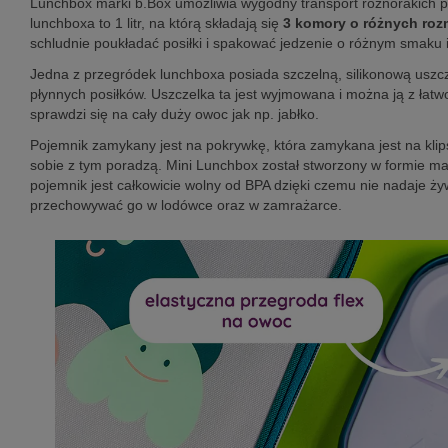
Lunchbox marki b.Box umożliwia wygodny transport różnorakich prze
lunchboxa to 1 litr, na którą składają się
3 komory o różnych roz
schludnie poukładać posiłki i spakować jedzenie o różnym smaku i
Jedna z przegródek lunchboxa posiada szczelną, silikonową usz
płynnych posiłków. Uszczelka ta jest wyjmowana i można ją z łatw
sprawdzi się na cały duży owoc jak np. jabłko.
Pojemnik zamykany jest na pokrywkę, która zamykana jest na klip
sobie z tym poradzą. Mini Lunchbox został stworzony w formie ma
pojemnik jest całkowicie wolny od BPA dzięki czemu nie nadaje 
przechowywać go w lodówce oraz w zamrażarce.