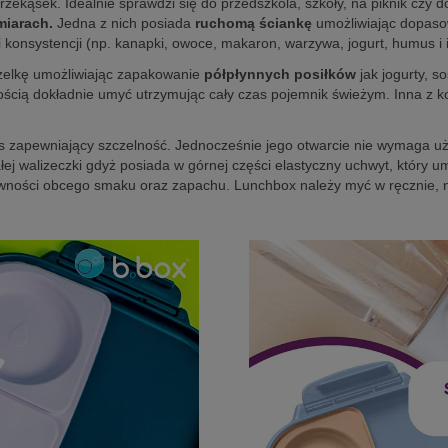
kąsek. Idealnie sprawdzi się do przedszkola, szkoły, na piknik czy do 
miarach.
Jedna z nich posiada
ruchomą ściankę
umożliwiając dopaso
 konsystencji (np. kanapki, owoce, makaron, warzywa, jogurt, humus i 
czelkę umożliwiając zapakowanie
półpłynnych posiłków
jak jogurty, s
ością dokładnie umyć utrzymując cały czas pojemnik świeżym. Inna z ko
s zapewniający szczelność. Jednocześnie jego otwarcie nie wymaga uży
łej walizeczki gdyż posiada w górnej części elastyczny uchwyt, który
żywności obcego smaku oraz zapachu. Lunchbox należy myć w ręcznie, 