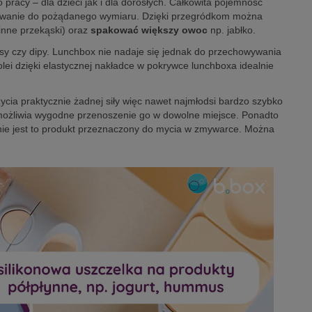
pracy – dla dzieci jak i dla dorosłych. Całkowita pojemność
wanie do pożądanego wymiaru. Dzięki przegródkom można
inne przekąski) oraz
spakować większy owoc
np. jabłko.
osy czy dipy. Lunchbox nie nadaje się jednak do przechowywania
lei dzięki elastycznej nakładce w pokrywce lunchboxa idealnie
cia praktycznie żadnej siły więc nawet najmłodsi bardzo szybko
 umożliwia wygodne przenoszenie go w dowolne miejsce. Ponadto
nie jest to produkt przeznaczony do mycia w zmywarce. Można