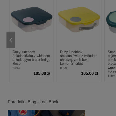
Duży lunchbox
Duży lunchbox
Snac
em
śniadaniówka z wkładem
śniadaniówka z wkładem
pojem
chłodzącym b.box Indigo
chłodzącym b.box
przek
Rose
Lemon Sherbet
b.box
Emer
B.Box
B.Box
Fores
zł
105,00 zł
105,00 zł
B.Box
Poradnik - Blog - LookBook