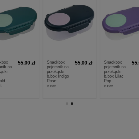
kbox
Snackbox
Snackbox
55,00 zł
55,00 zł
55,
nik na
pojemnik na
pojemnik na
ąski
przekąski
przekąski
b.box Indigo
b.box Lilac
ald
Rose
Pop
t
B.Box
B.Box