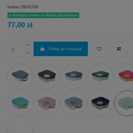
Indeks
BB00708
Dostępny online i w sklepie stacjonarnym
77,00 zł
Dodaj do koszyka