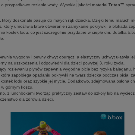
ę o przypadkowe rozlanie wody. Wysokiej jakości materiał
Tritan™
spraw
,
który doskonale pasuje do małych rąk dziecka. Dzięki temu maluch m
k,
który umożliwia łatwe otwieranie i zamykanie pokrywki, a blokada za
ie kostek lodu, co jest szczególnie przydatne w ciepłe dni. Butelka b.
le.
apewnia wygodny i pewny chwyt oburącz, a elastyczny uchwyt ułatwia je
orny na uszkodzenia i odpowiedni dla dzieci powyżej 3. roku życia.
ający rozlewaniu płynów zapewnia wygodne picie bez ryzyka bałaganu. N
, która zapobiega opadaniu pokrywki na twarz dziecka podczas picia, 
e kostek lodu oraz szybkie jej mycie. Dodatkowo, zdejmowana osłona ch
, w górnym koszu.
np. z lunchboxami tworząc praktyczny zestaw do szkoły lub na wyciecz
czeństwo dla zdrowia dzieci.