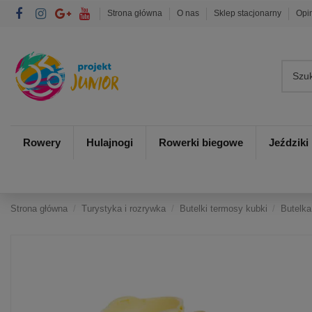
Strona główna
O nas
Sklep stacjonarny
Opi
Rowery
Hulajnogi
Rowerki biegowe
Jeździki
Strona główna
Turystyka i rozrywka
Butelki termosy kubki
Butelka