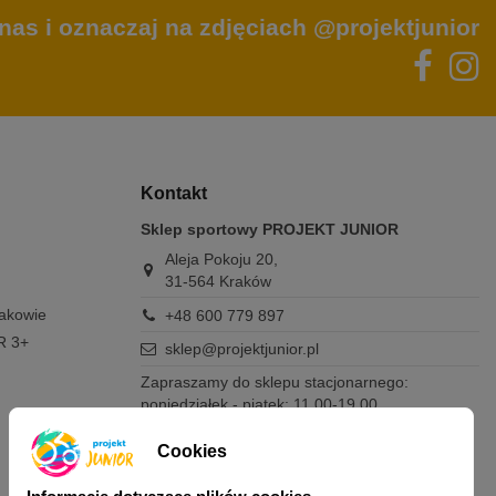
nas i oznaczaj na zdjęciach @projektjunior
Kontakt
Sklep sportowy PROJEKT JUNIOR
Aleja Pokoju 20,
31-564 Kraków
rakowie
+48 600 779 897
R 3+
sklep@projektjunior.pl
Zapraszamy do sklepu stacjonarnego:
poniedziałek - piątek: 11.00-19.00
sobota: 10.00-14.00
niedziela (każda): nieczynne
Cookies
Nie odpowiadamy na wiadomości SMS. W