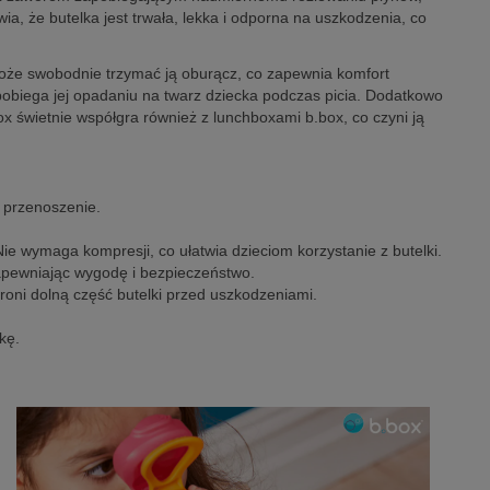
ia, że butelka jest trwała, lekka i odporna na uszkodzenia, co
oże swobodnie trzymać ją oburącz, co zapewnia komfort
pobiega jej opadaniu na twarz dziecka podczas picia. Dodatkowo
box świetnie współgra również z lunchboxami b.box, co czyni ją
j przenoszenie.
ie wymaga kompresji, co ułatwia dzieciom korzystanie z butelki.
zapewniając wygodę i bezpieczeństwo.
roni dolną część butelki przed uszkodzeniami.
kę.