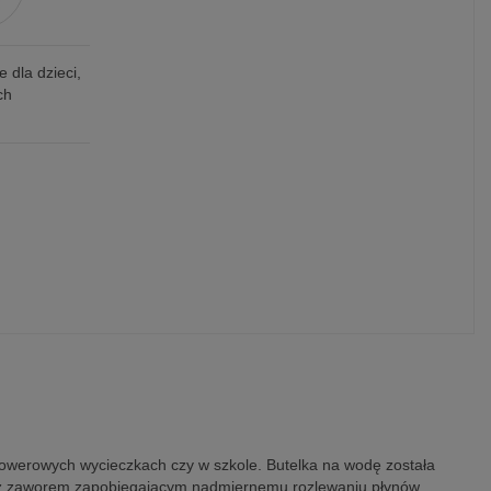
 dla dzieci,
ch
 rowerowych wycieczkach czy w szkole. Butelka na wodę została
 zaworem zapobiegającym nadmiernemu rozlewaniu płynów,