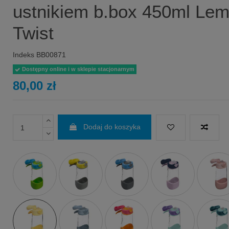
ustnikiem b.box 450ml Le
Twist
Indeks
BB00871
Dostępny online i w sklepie stacjonarnym
80,00 zł
Dodaj do koszyka