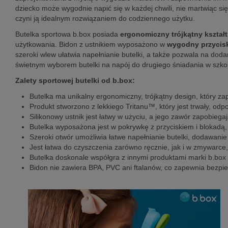
dziecko może wygodnie napić się w każdej chwili, nie martwiąc si
czyni ją idealnym rozwiązaniem do codziennego użytku.
Butelka sportowa b.box posiada
ergonomiczny trójkątny kształt
użytkowania. Bidon z ustnikiem wyposażono w
wygodny przycis
szeroki wlew ułatwia napełnianie butelki, a także pozwala na dodan
świetnym wyborem butelki na napój do drugiego śniadania w szko
Zalety sportowej butelki od b.box:
Butelka ma unikalny ergonomiczny, trójkątny design, który z
Produkt stworzono z lekkiego Tritanu™, który jest trwały, odp
Silikonowy ustnik jest łatwy w użyciu, a jego zawór zapobieg
Butelka wyposażona jest w pokrywkę z przyciskiem i blokadą
Szeroki otwór umożliwia łatwe napełnianie butelki, dodawani
Jest łatwa do czyszczenia zarówno ręcznie, jak i w zmywarce
Butelka doskonale współgra z innymi produktami marki b.box 
Bidon nie zawiera BPA, PVC ani ftalanów, co zapewnia bezpie