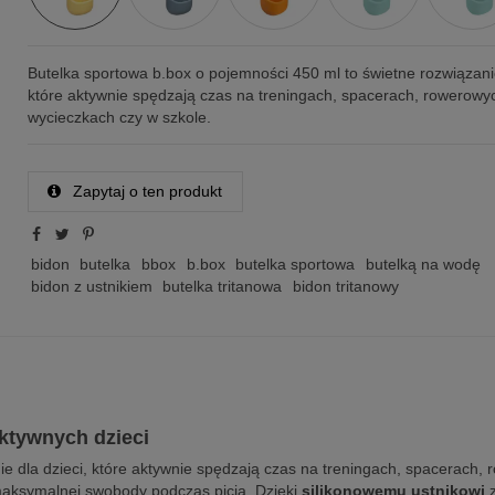
Butelka sportowa b.box o pojemności 450 ml to świetne rozwiązanie
które aktywnie spędzają czas na treningach, spacerach, rowerowy
wycieczkach czy w szkole.
Zapytaj o ten produkt
bidon
butelka
bbox
b.box
butelka sportowa
butelką na wodę
bidon z ustnikiem
butelka tritanowa
bidon tritanowy
ktywnych dzieci
ie dla dzieci, które aktywnie spędzają czas na treningach, spacerach,
aksymalnej swobody podczas picia. Dzięki
silikonowemu ustnikowi
z