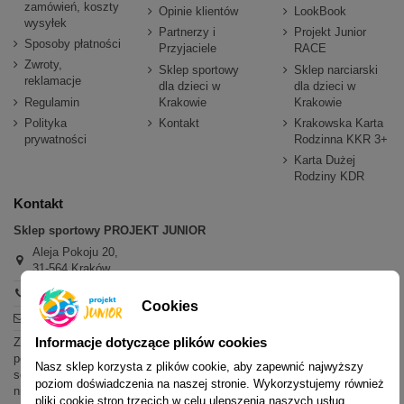
zamówień, koszty
Opinie klientów
LookBook
wysyłek
Partnerzy i
Projekt Junior
Sposoby płatności
Przyjaciele
RACE
Zwroty,
Sklep sportowy
Sklep narciarski
reklamacje
dla dzieci w
dla dzieci w
Regulamin
Krakowie
Krakowie
Polityka
Kontakt
Krakowska Karta
prywatności
Rodzinna KKR 3+
Karta Dużej
Rodziny KDR
Kontakt
Sklep sportowy PROJEKT JUNIOR
Aleja Pokoju 20,
31-564 Kraków
+48 600 779 897
Cookies
sklep@projektjunior.pl
Informacje dotyczące plików cookies
Zapraszamy do sklepu stacjonarnego:
poniedziałek - piątek: 11.00-19.00
Nasz sklep korzysta z plików cookie, aby zapewnić najwyższy
sobota: 10.00-14.00
poziom doświadczenia na naszej stronie. Wykorzystujemy również
niedziela (każda): nieczynne
pliki cookie stron trzecich w celu ulepszenia naszych usług,