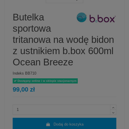
Butelka
sportowa
tritanowa na wodę bidon
z ustnikiem b.box 600ml
Ocean Breeze
Indeks
BB710
Dostępny online i w sklepie stacjonarnym
99,00 zł
Dodaj do koszyka