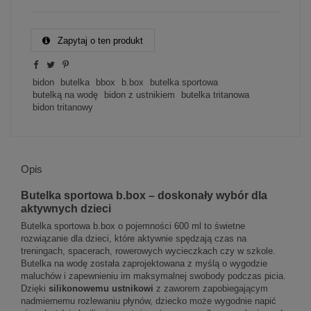
Zapytaj o ten produkt
bidon
butelka
bbox
b.box
butelka sportowa
butelką na wodę
bidon z ustnikiem
butelka tritanowa
bidon tritanowy
Opis
Butelka sportowa b.box – doskonały wybór dla
aktywnych dzieci
Butelka sportowa b.box o pojemności 600 ml to świetne
rozwiązanie dla dzieci, które aktywnie spędzają czas na
treningach, spacerach, rowerowych wycieczkach czy w szkole.
Butelka na wodę została zaprojektowana z myślą o wygodzie
maluchów i zapewnieniu im maksymalnej swobody podczas picia.
Dzięki
silikonowemu ustnikowi
z zaworem zapobiegającym
nadmiernemu rozlewaniu płynów, dziecko może wygodnie napić