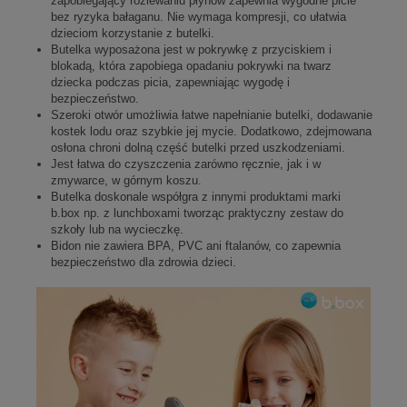
zapobiegający rozlewaniu płynów zapewnia wygodne picie
bez ryzyka bałaganu. Nie wymaga kompresji, co ułatwia
dzieciom korzystanie z butelki.
Butelka wyposażona jest w pokrywkę z przyciskiem i
blokadą, która zapobiega opadaniu pokrywki na twarz
dziecka podczas picia, zapewniając wygodę i
bezpieczeństwo.
Szeroki otwór umożliwia łatwe napełnianie butelki, dodawanie
kostek lodu oraz szybkie jej mycie. Dodatkowo, zdejmowana
osłona chroni dolną część butelki przed uszkodzeniami.
Jest łatwa do czyszczenia zarówno ręcznie, jak i w
zmywarce, w górnym koszu.
Butelka doskonale współgra z innymi produktami marki
b.box np. z lunchboxami tworząc praktyczny zestaw do
szkoły lub na wycieczkę.
Bidon nie zawiera BPA, PVC ani ftalanów, co zapewnia
bezpieczeństwo dla zdrowia dzieci.