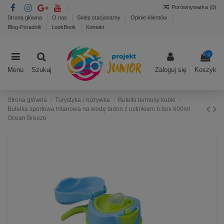
Porównywarka (
0
)
Strona główna
O nas
Sklep stacjonarny
Opinie klientów
Blog-Poradnik
LookBook
Kontakt
0
Menu
Szukaj
Zaloguj się
Koszyk
Strona główna
Turystyka i rozrywka
Butelki termosy kubki
Butelka sportowa tritanowa na wodę bidon z ustnikiem b.box 600ml
Ocean Breeze