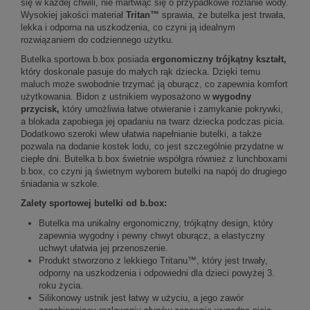
się w każdej chwili, nie martwiąc się o przypadkowe rozlanie wody.
Wysokiej jakości materiał
Tritan™
sprawia, że butelka jest trwała,
lekka i odporna na uszkodzenia, co czyni ją idealnym
rozwiązaniem do codziennego użytku.
Butelka sportowa b.box posiada
ergonomiczny trójkątny kształt,
który doskonale pasuje do małych rąk dziecka. Dzięki temu
maluch może swobodnie trzymać ją oburącz, co zapewnia komfort
użytkowania. Bidon z ustnikiem wyposażono w
wygodny
przycisk,
który umożliwia łatwe otwieranie i zamykanie pokrywki,
a blokada zapobiega jej opadaniu na twarz dziecka podczas picia.
Dodatkowo szeroki wlew ułatwia napełnianie butelki, a także
pozwala na dodanie kostek lodu, co jest szczególnie przydatne w
ciepłe dni. Butelka b.box świetnie współgra również z lunchboxami
b.box, co czyni ją świetnym wyborem butelki na napój do drugiego
śniadania w szkole.
Zalety sportowej butelki od b.box:
Butelka ma unikalny ergonomiczny, trójkątny design, który
zapewnia wygodny i pewny chwyt oburącz, a elastyczny
uchwyt ułatwia jej przenoszenie.
Produkt stworzono z lekkiego Tritanu™, który jest trwały,
odporny na uszkodzenia i odpowiedni dla dzieci powyżej 3.
roku życia.
Silikonowy ustnik jest łatwy w użyciu, a jego zawór