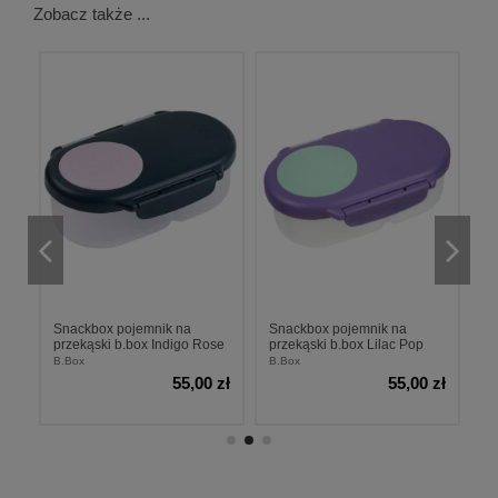
Zobacz także ...
Zapytaj o
Zapytaj o
ten produkt
ten produkt
Snackbox pojemnik na
Snackbox pojemnik na
S
przekąski b.box Indigo Rose
przekąski b.box Lilac Pop
p
B
B.Box
B.Box
B.
55,00 zł
55,00 zł
zł