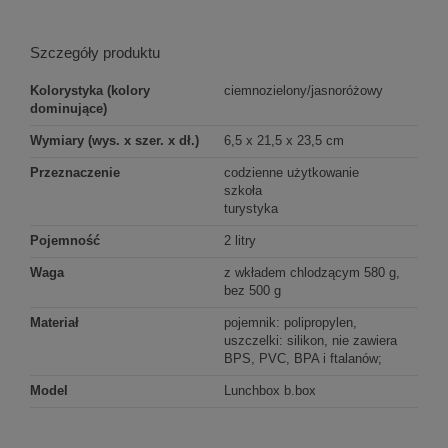
Szczegóły produktu
Kolorystyka (kolory
ciemnozielony/jasnoróżowy
dominujące)
Wymiary (wys. x szer. x dł.)
6,5 x 21,5 x 23,5 cm
Przeznaczenie
codzienne użytkowanie
szkoła
turystyka
Pojemność
2 litry
Waga
z wkładem chlodzącym 580 g,
bez 500 g
Materiał
pojemnik: polipropylen,
uszczelki: silikon, nie zawiera
BPS, PVC, BPA i ftalanów;
Model
Lunchbox b.box