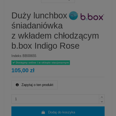
Duży lunchbox
śniadaniówka
z wkładem chłodzącym
b.box Indigo Rose
Indeks
BB00655
Dostępny online i w sklepie stacjonarnym
105,00 zł
Zapytaj o ten produkt
Dodaj do koszyka