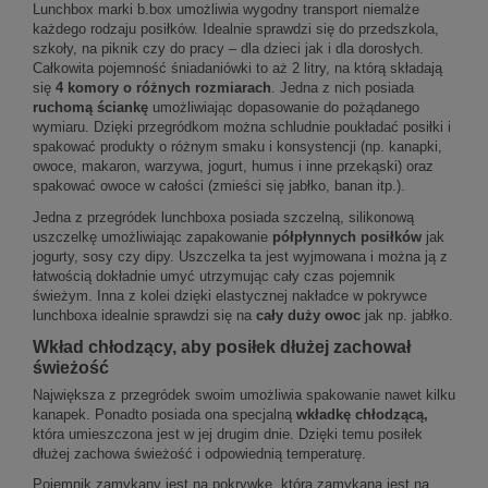
Lunchbox marki b.box umożliwia wygodny transport niemalże
każdego rodzaju posiłków. Idealnie sprawdzi się do przedszkola,
szkoły, na piknik czy do pracy – dla dzieci jak i dla dorosłych.
Całkowita pojemność śniadaniówki to aż 2 litry, na którą składają
się
4 komory o różnych rozmiarach
. Jedna z nich posiada
ruchomą ściankę
umożliwiając dopasowanie do pożądanego
wymiaru. Dzięki przegródkom można schludnie poukładać posiłki i
spakować produkty o różnym smaku i konsystencji (np. kanapki,
owoce, makaron, warzywa, jogurt, humus i inne przekąski) oraz
spakować owoce w całości (zmieści się jabłko, banan itp.).
Jedna z przegródek lunchboxa posiada szczelną, silikonową
uszczelkę umożliwiając zapakowanie
półpłynnych posiłków
jak
jogurty, sosy czy dipy. Uszczelka ta jest wyjmowana i można ją z
łatwością dokładnie umyć utrzymując cały czas pojemnik
świeżym. Inna z kolei dzięki elastycznej nakładce w pokrywce
lunchboxa idealnie sprawdzi się na
cały duży owoc
jak np. jabłko.
Wkład chłodzący, aby posiłek dłużej zachował
świeżość
Największa z przegródek swoim umożliwia spakowanie nawet kilku
kanapek. Ponadto posiada ona specjalną
wkładkę chłodzącą,
która umieszczona jest w jej drugim dnie. Dzięki temu posiłek
dłużej zachowa świeżość i odpowiednią temperaturę.
Pojemnik zamykany jest na pokrywkę, która zamykana jest na