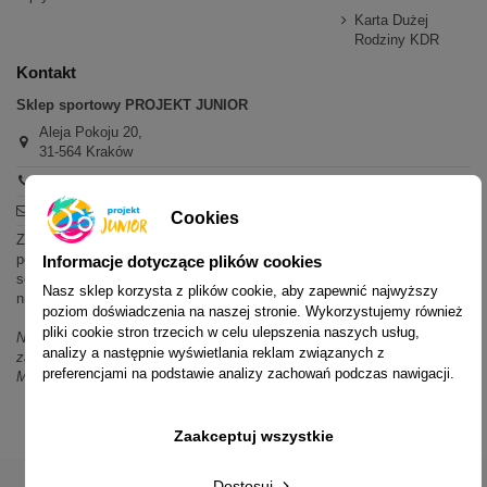
Karta Dużej
Rodziny KDR
Kontakt
Sklep sportowy PROJEKT JUNIOR
Aleja Pokoju 20,
31-564 Kraków
+48 600 779 897
sklep@projektjunior.pl
Cookies
Zapraszamy do sklepu stacjonarnego:
poniedziałek - piątek: 11.00-19.00
Informacje dotyczące plików cookies
sobota: 10.00-14.00
Nasz sklep korzysta z plików cookie, aby zapewnić najwyższy
niedziela (każda): nieczynne
poziom doświadczenia na naszej stronie. Wykorzystujemy również
pliki cookie stron trzecich w celu ulepszenia naszych usług,
Nie odpowiadamy na wiadomości SMS. W sprawach dotyczących
analizy a następnie wyświetlania reklam związanych z
zamówień i oferty prosimy o kontakt mailowy, telefoniczny lub przez
preferencjami na podstawie analizy zachowań podczas nawigacji.
Messenger.
Zaakceptuj wszystkie
Dostosuj