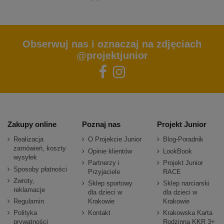
Obserwuj nas i oznaczaj na zdjęciach
@projektjunior
Zakupy online
Poznaj nas
Projekt Junior
Realizacja
O Projekcie Junior
Blog-Poradnik
zamówień, koszty
Opinie klientów
LookBook
wysyłek
Partnerzy i
Projekt Junior
Sposoby płatności
Przyjaciele
RACE
Zwroty,
Sklep sportowy
Sklep narciarski
reklamacje
dla dzieci w
dla dzieci w
Regulamin
Krakowie
Krakowie
Polityka
Kontakt
Krakowska Karta
prywatności
Rodzinna KKR 3+