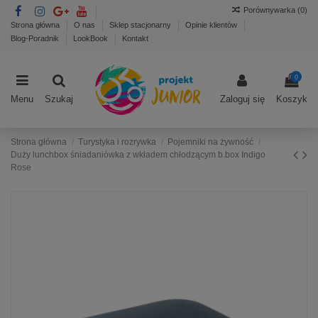
Porównywarka (
0
)
Strona główna
O nas
Sklep stacjonarny
Opinie klientów
Blog-Poradnik
LookBook
Kontakt
0
Menu
Szukaj
Zaloguj się
Koszyk
Strona główna
Turystyka i rozrywka
Pojemniki na żywność
Duży lunchbox śniadaniówka z wkładem chłodzącym b.box Indigo
Rose