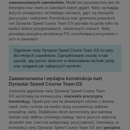
zaawansowanych zawodników.
Model ten przeznaczony jest do
treningów oraz startu w zawodach slalom gigant. Narty wymagają
dużych umiejętności od młodego narciarza, gdyż są niezwykle
precyzyjne i reaktywne. Konstrukcja oraz geometria juniorskich
nart Dynastar Speed Course Team GS pozwala na jazdę tylko na
bardzo dobrze przygotowanych, oblodzonych stokach. Narty
posiadają specjalną akredytację FIS umożliwiającą korzystanie z
nich w zawodach.
Gigantowe narty Dynastar Speed Course Team GS to narty
dla młodych zawodników. Zaprojektowane zostały w taki
sposób, aby pomóc dzieciom w doskonaleniu techniki jazdy
oraz osiąganiu jak najlepszych wyników.
Zaawansowana i wydajna konstrukcja nart
Dynastar Speed Course Team GS
Juniorskie gigantowe narty Dynastar Speed Course Team
GS wyróżniają się innowacyjną i
niezwykle precyzyjną
konstrukcją
. Oparta jest ona na
drewnianym rdzeniu
z drewna
topoli, który cechuje się bardzo dużą sztywnością stabilnie
prowadząc nartę. Dodatkowo rdzeń wzmocniony jest warstwą
titanalu oraz włókna szklanego nadając narcie jeszcze większej
dynamiki oraz znacznie polepszając przyczepność. Innowacją, w
konstrukcji narty Dynastar Speed Course Team GS jest
specjalna