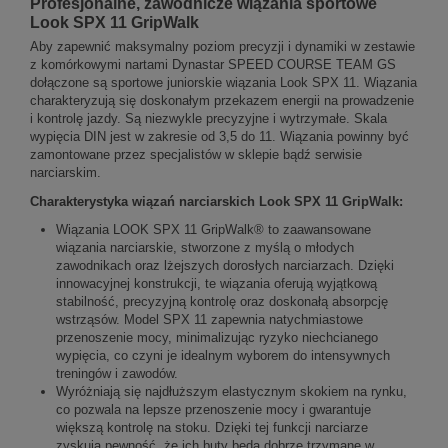
Profesjonalne, zawodnicze wiązania sportowe
Look SPX 11 GripWalk
Aby zapewnić maksymalny poziom precyzji i dynamiki w zestawie
z komórkowymi nartami Dynastar SPEED COURSE TEAM GS
dołączone są sportowe juniorskie wiązania Look SPX 11. Wiązania
charakteryzują się doskonałym przekazem energii na prowadzenie
i kontrolę jazdy. Są niezwykle precyzyjne i wytrzymałe. Skala
wypięcia DIN jest w zakresie od 3,5 do 11. Wiązania powinny być
zamontowane przez specjalistów w sklepie bądź serwisie
narciarskim.
Charakterystyka
wiązań narciarskich
Look SPX 11 GripWalk:
Wiązania LOOK SPX 11 GripWalk® to zaawansowane
wiązania narciarskie, stworzone z myślą o młodych
zawodnikach oraz lżejszych dorosłych narciarzach. Dzięki
innowacyjnej konstrukcji, te wiązania oferują wyjątkową
stabilność, precyzyjną kontrolę oraz doskonałą absorpcję
wstrząsów. Model SPX 11 zapewnia natychmiastowe
przenoszenie mocy, minimalizując ryzyko niechcianego
wypięcia, co czyni je idealnym wyborem do intensywnych
treningów i zawodów.
Wyróżniają się najdłuższym elastycznym skokiem na rynku,
co pozwala na lepsze przenoszenie mocy i gwarantuje
większą kontrolę na stoku. Dzięki tej funkcji narciarze
zyskują pewność, że ich buty będą dobrze trzymane w