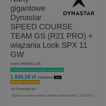
gigantowe
Dynastar
SPEED COURSE
TEAM GS (R21 PRO) +
wiązania Look SPX 11
GW
Indeks
DRNDR01-158
Dostępny online i w sklepie stacjonarnym
1 835,28 zł
2 549,00 zł
-28%
DARMOWA DOSTAWA
<p>Promocja!</p>
Najniższa cena w okresie 30 dni przed obniżką:
1 835,28 zł