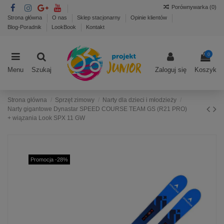
Porównywarka (
0
)
Strona główna
O nas
Sklep stacjonarny
Opinie klientów
Blog-Poradnik
LookBook
Kontakt
0
Menu
Szukaj
Zaloguj się
Koszyk
Strona główna
Sprzęt zimowy
Narty dla dzieci i młodzieży
Narty gigantowe Dynastar SPEED COURSE TEAM GS (R21 PRO)
+ wiązania Look SPX 11 GW
Promocja -28%