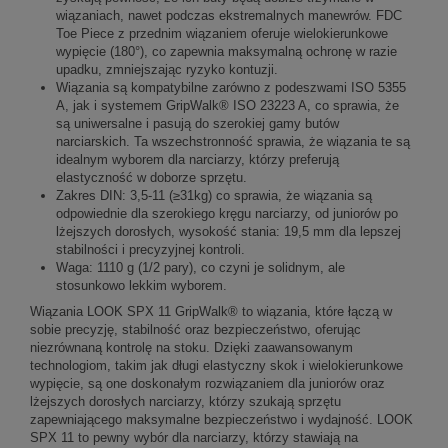
wiązaniach, nawet podczas ekstremalnych manewrów. FDC
Toe Piece z przednim wiązaniem oferuje wielokierunkowe
wypięcie (180°), co zapewnia maksymalną ochronę w razie
upadku, zmniejszając ryzyko kontuzji.
Wiązania są kompatybilne zarówno z podeszwami ISO 5355
A, jak i systemem GripWalk® ISO 23223 A, co sprawia, że
są uniwersalne i pasują do szerokiej gamy butów
narciarskich. Ta wszechstronność sprawia, że wiązania te są
idealnym wyborem dla narciarzy, którzy preferują
elastyczność w doborze sprzętu.
Zakres DIN: 3,5-11 (≥31kg) co sprawia, że wiązania są
odpowiednie dla szerokiego kręgu narciarzy, od juniorów po
lżejszych dorosłych, wysokość stania: 19,5 mm dla lepszej
stabilności i precyzyjnej kontroli.
Waga: 1110 g (1/2 pary), co czyni je solidnym, ale
stosunkowo lekkim wyborem.
Wiązania LOOK SPX 11 GripWalk® to wiązania, które łączą w
sobie precyzję, stabilność oraz bezpieczeństwo, oferując
niezrównaną kontrolę na stoku. Dzięki zaawansowanym
technologiom, takim jak długi elastyczny skok i wielokierunkowe
wypięcie, są one doskonałym rozwiązaniem dla juniorów oraz
lżejszych dorosłych narciarzy, którzy szukają sprzętu
zapewniającego maksymalne bezpieczeństwo i wydajność. LOOK
SPX 11 to pewny wybór dla narciarzy, którzy stawiają na