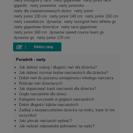
narty rossignol jr race
narty gigantowe
narty junior race
gigantki
narty juniorskie
narty juniorske
narty dla zaawansowanych dzieci
narty junior
narty junior 130 cm
narty junior 140 cm
narty junior 150 cm
narty zawodnicze
dynastar
narty rossignol hero athlete gs
narty gigantowe dziecięce
narty race gigantowe
narty junior 160 cm
dynastar speed course team gs
dynastar gs
narty junior 170 cm
Poradnik - narty
Jak dobrać rodzaj i długość nart dla dziecka?
Jak dobrać rozmiar butów narciarskich dla dziecka?
Dobór nart do poziomu umiejętności młodego narciarza
Rodzaje nart dziecięcych
Jak dopasować kask narciarski dla dziecka?
Gogle narciarskie dla dzieci
Kategorie soczewek w goglach narciarskich
Dobór długości kijków narciarskich
Zadbaj o bezpieczeństwo dziecka na stoku, kask to nie
wszystko!
Jaki plecak narciarski wybrać?
Jak wybrać odpowiedni pokrowiec na narty?