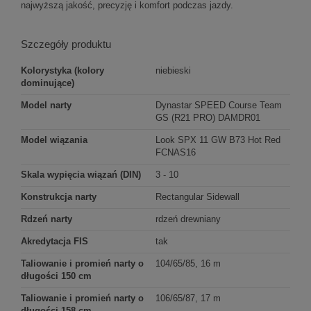
najwyższą jakość, precyzję i komfort podczas jazdy.
Szczegóły produktu
Kolorystyka (kolory
niebieski
dominujące)
Model narty
Dynastar SPEED Course Team
GS (R21 PRO) DAMDR01
Model wiązania
Look SPX 11 GW B73 Hot Red
FCNAS16
Skala wypięcia wiązań (DIN)
3 - 10
Konstrukcja narty
Rectangular Sidewall
Rdzeń narty
rdzeń drewniany
Akredytacja FIS
tak
Taliowanie i promień narty o
104/65/85, 16 m
długości 150 cm
Taliowanie i promień narty o
106/65/87, 17 m
długości 158 cm