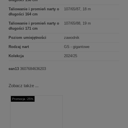
Taliowanie i promień narty o
107/65/87, 18 m
długości 164 cm
Taliowanie i promień narty o
107/65/88, 19 m
długości 171 cm
Poziom umiejętności
zawodnik
Rodzaj nart
GS - gigantowe
Kolekcja
2024/25
ean13
3607684636203
Zobacz także ...
Promocja -25%