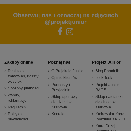
Obserwuj nas i oznaczaj na zdjęciach
@projektjunior
Zakupy online
Poznaj nas
Projekt Junior
Realizacja
O Projekcie Junior
Blog-Poradnik
zamówień, koszty
Opinie klientów
LookBook
wysyłek
Partnerzy i
Projekt Junior
Sposoby płatności
Przyjaciele
RACE
Zwroty,
Sklep sportowy
Sklep narciarski
reklamacje
dla dzieci w
dla dzieci w
Regulamin
Krakowie
Krakowie
Polityka
Kontakt
Krakowska Karta
prywatności
Rodzinna KKR 3+
Karta Dużej