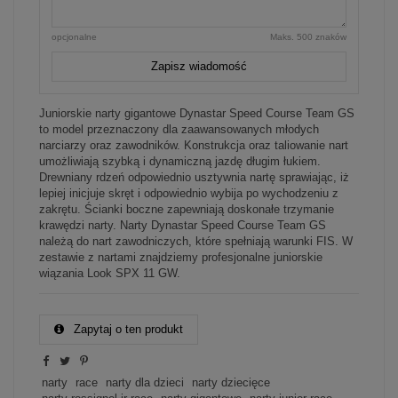
opcjonalne
Maks. 500 znaków
Zapisz wiadomość
Juniorskie narty gigantowe Dynastar Speed Course Team GS
to model przeznaczony dla zaawansowanych młodych
narciarzy oraz zawodników. Konstrukcja oraz taliowanie nart
umożliwiają szybką i dynamiczną jazdę długim łukiem.
Drewniany rdzeń odpowiednio usztywnia nartę sprawiając, iż
lepiej inicjuje skręt i odpowiednio wybija po wychodzeniu z
zakrętu. Ścianki boczne zapewniają doskonałe trzymanie
krawędzi narty. Narty Dynastar Speed Course Team GS
należą do nart zawodniczych, które spełniają warunki FIS. W
zestawie z nartami znajdziemy profesjonalne juniorskie
wiązania Look SPX 11 GW.
Zapytaj o ten produkt
narty
race
narty dla dzieci
narty dziecięce