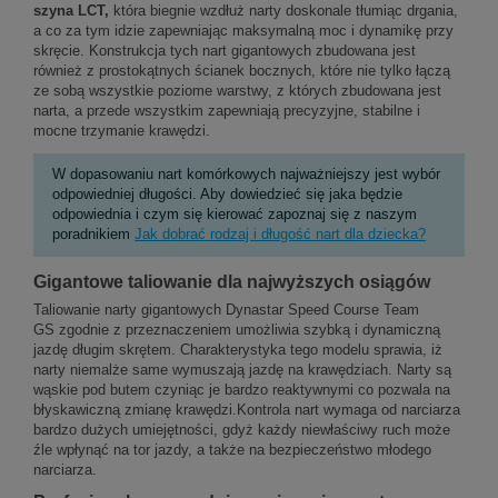
szyna LCT,
która biegnie wzdłuż narty doskonale tłumiąc drgania,
a co za tym idzie zapewniając maksymalną moc i dynamikę przy
skręcie. Konstrukcja tych nart gigantowych zbudowana jest
również z prostokątnych ścianek bocznych, które nie tylko łączą
ze sobą wszystkie poziome warstwy, z których zbudowana jest
narta, a przede wszystkim zapewniają precyzyjne, stabilne i
mocne trzymanie krawędzi.
W dopasowaniu nart komórkowych najważniejszy jest wybór
odpowiedniej długości. Aby dowiedzieć się jaka będzie
odpowiednia i czym się kierować zapoznaj się z naszym
poradnikiem
Jak dobrać rodzaj i długość nart dla dziecka?
Gigantowe taliowanie dla najwyższych osiągów
Taliowanie narty gigantowych Dynastar Speed Course Team
GS zgodnie z przeznaczeniem umożliwia szybką i dynamiczną
jazdę długim skrętem. Charakterystyka tego modelu sprawia, iż
narty niemalże same wymuszają jazdę na krawędziach. Narty są
wąskie pod butem czyniąc je bardzo reaktywnymi co pozwala na
błyskawiczną zmianę krawędzi.Kontrola nart wymaga od narciarza
bardzo dużych umiejętności, gdyż każdy niewłaściwy ruch może
źle wpłynąć na tor jazdy, a także na bezpieczeństwo młodego
narciarza.