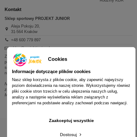
Rodziny KDR
Kontakt
Sklep sportowy PROJEKT JUNIOR
Aleja Pokoju 20,
31-564 Kraków
+48 600 779 897
sklep@projektjunior.pl
Zapraszamy do sklepu stacjonarnego:
Cookies
poniedziałek - piątek: 11.00-19.00
sobota: 10.00-14.00
Informacje dotyczące plików cookies
niedziela (każda): nieczynne
Nasz sklep korzysta z plików cookie, aby zapewnić najwyższy
Nie odpowiadamy na wiadomości SMS. W sprawach dotyczących
poziom doświadczenia na naszej stronie. Wykorzystujemy również
zamówień i oferty prosimy o kontakt mailowy, telefoniczny lub przez
pliki cookie stron trzecich w celu ulepszenia naszych usług,
Messenger.
analizy a następnie wyświetlania reklam związanych z
preferencjami na podstawie analizy zachowań podczas nawigacji.
Zaakceptuj wszystkie
Dostosuj
© 2014-2023 Projekt Junior Aleja Pokoju 20, 31-564 Kraków