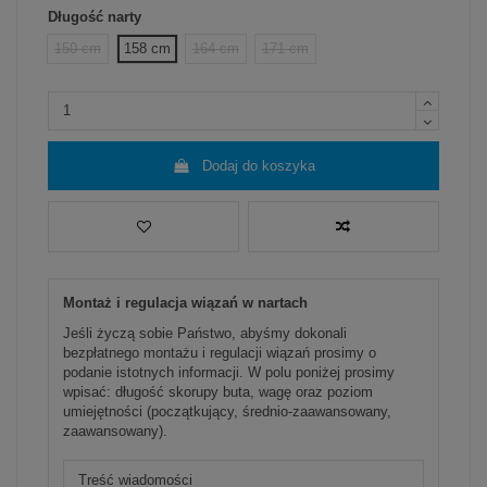
Długość narty
150 cm
158 cm
164 cm
171 cm
Dodaj do koszyka
Montaż i regulacja wiązań w nartach
Jeśli życzą sobie Państwo, abyśmy dokonali
bezpłatnego montażu i regulacji wiązań prosimy o
podanie istotnych informacji. W polu poniżej prosimy
wpisać: długość skorupy buta, wagę oraz poziom
umiejętności (początkujący, średnio-zaawansowany,
zaawansowany).