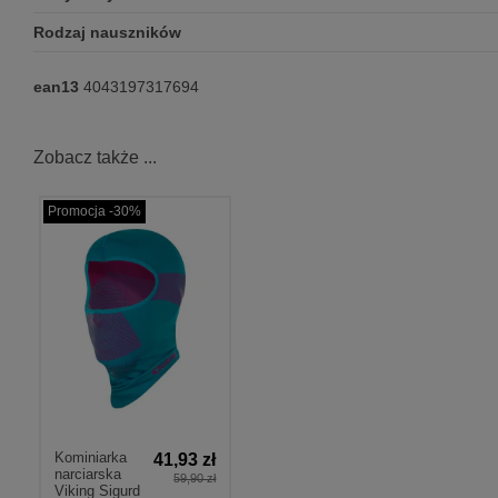
Rodzaj nauszników
ean13
4043197317694
Zobacz także ...
Promocja -30%
Kominiarka
41,93 zł
narciarska
59,90 zł
Viking Sigurd