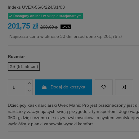
Indeks
UVEX-56/6/224/91/03
Dostępny online i w sklepie stacjonarnym
201,75 zł
269,00 zł
-25%
Najniższa cena w okresie 30 dni przed obniżką:
201,75 zł
Rozmiar
XS (51-55 cm)
Dodaj do koszyka
Dziecięcy kask narciarski Uvex Manic Pro jest przeznaczony jest d
narciarzy zaczynających swoją przygodę z tym sportem. Jego waga
360 g, dzięki czemu nie ciąży użytkownikowi, a system wentylacji 
wyściółką z pianki zapewnia wysoki komfort.