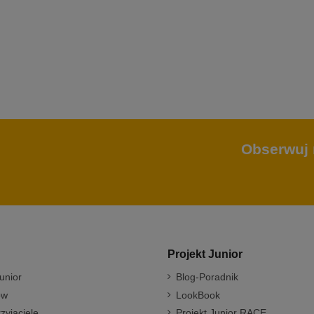
Obserwuj 
Projekt Junior
unior
Blog-Poradnik
ów
LookBook
rzyjaciele
Projekt Junior RACE