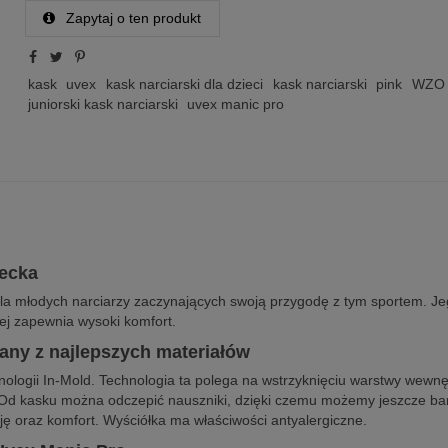
Zapytaj o ten produkt
kask
uvex
kask narciarski dla dzieci
kask narciarski
pink
WZO
juniorski kask narciarski
uvex manic pro
iecka
dla młodych narciarzy zaczynających swoją przygodę z tym sportem. Je
wej zapewnia wysoki komfort.
any z najlepszych materiałów
hnologii In-Mold. Technologia ta polega na wstrzyknięciu warstwy wew
. Od kasku można odczepić nauszniki, dzięki czemu możemy jeszcze ba
ję oraz komfort. Wyściółka ma właściwości antyalergiczne.