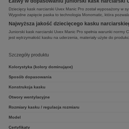
Łatwy w dopasowaniu juniorski kask narciarski 
Dziecięcy kask narciarski Uvex Manic Pro został wyposażony w sys
Wygodne zapięcie paska to technologia Monomatic, która pozwal
Najwyższa jakość dziecięcego kasku narciarskie
Juniorski kask narciarski Uvex Manic Pro spełnia warunki normy
jest wytrzymałość kasku na uderzenia, materiały użyte do produkcj
Szczegóły produktu
Kolorystyka (kolory dominujące)
Sposób dopasowania
Konstrukcja kasku
Otwory wentylacyjne
Rozmiary kasku / regulacja rozmiaru
Model
Certyfikaty