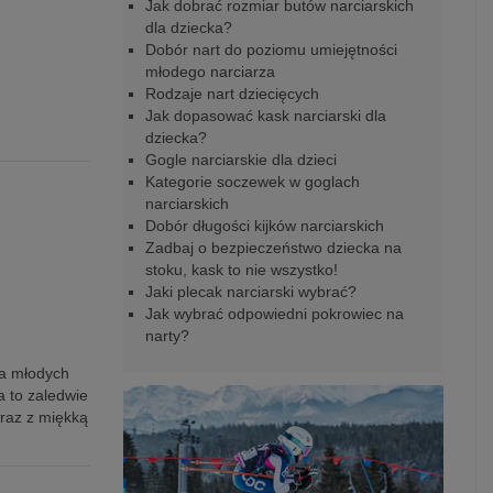
Jak dobrać rozmiar butów narciarskich
dla dziecka?
Dobór nart do poziomu umiejętności
młodego narciarza
Rodzaje nart dziecięcych
Jak dopasować kask narciarski dla
dziecka?
Gogle narciarskie dla dzieci
Kategorie soczewek w goglach
narciarskich
Dobór długości kijków narciarskich
Zadbaj o bezpieczeństwo dziecka na
stoku, kask to nie wszystko!
Jaki plecak narciarski wybrać?
Jak wybrać odpowiedni pokrowiec na
narty?
la młodych
 to zaledwie
wraz z miękką