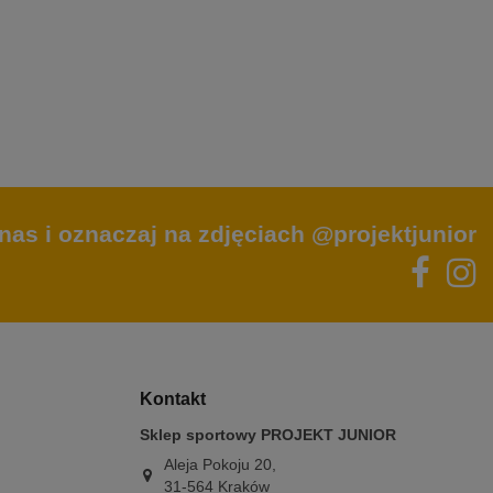
nas i oznaczaj na zdjęciach @projektjunior
Kontakt
Sklep sportowy PROJEKT JUNIOR
Aleja Pokoju 20,
31-564 Kraków