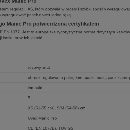
Uvex Manic Pro
tem regulacji IAS, który pozwala w prosty i szybki sposób wyregulowa
a wyregulować pasek nawet jedną ręką.
go Manic Pro potwierdzona certyfikatem
 CE EN 1077. Jest to europejska rygorystyczna norma dotycząca kaskó
i kasku oraz ich jakość.
różowy, mat
obręcz regulowana pokrętłem, paski mocujące z klamrą,
inmould
5
XS (51-55 cm), S/M (54-58) cm
Uvex Manic Pro
CE (EN 1077B), TÜV GS