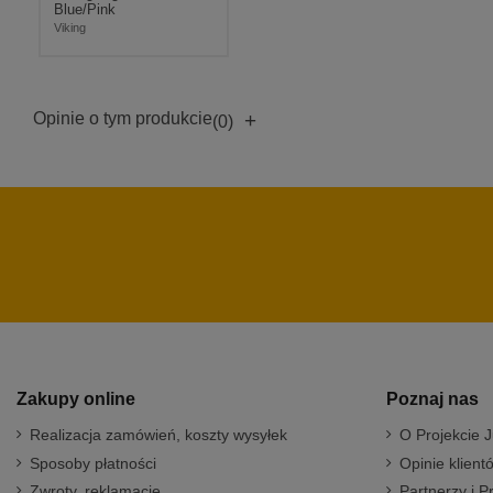
Blue/Pink
Viking
Opinie o tym produkcie
+
(0)
Zakupy online
Poznaj nas
Realizacja zamówień, koszty wysyłek
O Projekcie J
Sposoby płatności
Opinie klient
Zwroty, reklamacje
Partnerzy i P