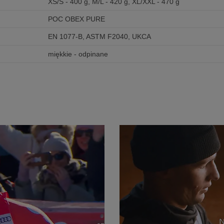
XS/S - 400 g, M/L - 420 g, XL/XXL - 470 g
POC OBEX PURE
EN 1077-B, ASTM F2040, UKCA
miękkie - odpinane