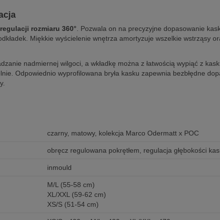
lacja
regulacji rozmiaru 360°
. Pozwala on na precyzyjne dopasowanie kasku
kładek. Miękkie wyścielenie wnętrza amortyzuje wszelkie wstrząsy ora
anie nadmiernej wilgoci, a wkładkę można z łatwością wypiąć z kasku
nie. Odpowiednio wyprofilowana bryła kasku zapewnia bezbłędne dopa
y.
czarny, matowy, kolekcja Marco Odermatt x POC
obręcz regulowana pokrętłem, regulacja głębokości kas
inmould
M/L (55-58 cm)
XL/XXL (59-62 cm)
XS/S (51-54 cm)