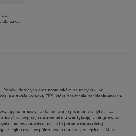
 POC
e dla dzieci
 i Panów, dorosłych oraz nastolatków, na narty jak i na
ką, ale trwałą wkładkę EPS, która doskonale pochłania energię
zwalają na precyzyjne dopasowanie poziomu wentylacji, co
e liczyć na wygodę i
odpowiednią wentylację
. Zintegrowane
stkie cechy sprawiają, iż jest to
jeden z najbardziej
go z najlepszych współczesnych narciarzy alpejskich - Marco