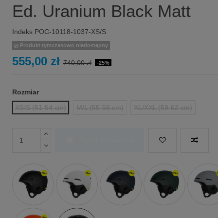
Ed. Uranium Black Matt
Indeks
POC-10118-1037-XS/S
Produkt tymczasowo niedostępny
555,00 zł
740,00 zł
-25%
Rozmiar
XS/S (51-54 cm)
M/L (55-58 cm)
XL/XXL (59-62 cm)
Dodaj do koszyka