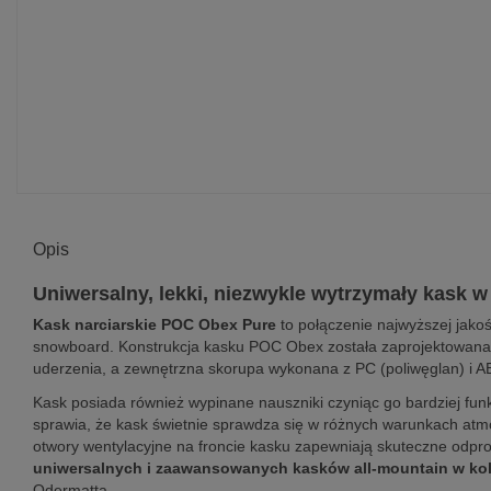
Opis
Uniwersalny, lekki, niezwykle wytrzymały kask w 
Kask narciarskie POC Obex Pure
to połączenie najwyższej jakoś
snowboard. Konstrukcja kasku POC Obex została zaprojektowana
uderzenia, a zewnętrzna skorupa wykonana z PC (poliwęglan) i A
Kask posiada również wypinane nauszniki czyniąc go bardziej fu
sprawia, że kask świetnie sprawdza się w różnych warunkach atmo
otwory wentylacyjne na froncie kasku zapewniają skuteczne odprow
uniwersalnych i zaawansowanych kasków all-mountain w ko
Odermatta.