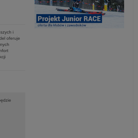
szych i
el oferuje
nnych
mfort
cji
będzie