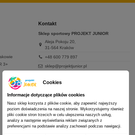
Kontakt
Sklep sportowy PROJEKT JUNIOR
Aleja Pokoju 20,
31-564 Kraków
rakowie
+48 600 779 897
R 3+
sklep@projektjunior.pl
Zapraszamy do sklepu stacjonarnego:
poniedziałek - piątek: 11.00-19.00
Cookies
sobota: 10.00-14.00
niedziela (każda): nieczynne
Informacje dotyczące plików cookies
Nasz sklep korzysta z plików cookie, aby zapewnić najwyższy
Nie odpowiadamy na wiadomości SMS. W
poziom doświadczenia na naszej stronie. Wykorzystujemy również
sprawach dotyczących zamówień i oferty
pliki cookie stron trzecich w celu ulepszenia naszych usług,
prosimy o kontakt mailowy, telefoniczny lub
analizy a następnie wyświetlania reklam związanych z
przez Messenger.
preferencjami na podstawie analizy zachowań podczas nawigacji.