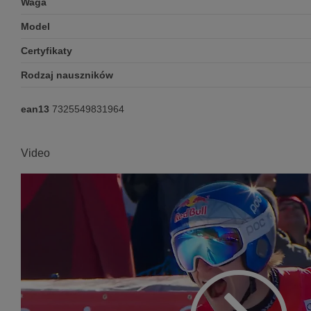
Waga
Model
Certyfikaty
Rodzaj nauszników
ean13
7325549831964
Video