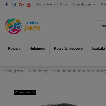
Strona główna
O nas
Sklep stacjonarny
Opi
Rowery
Hulajnogi
Rowerki biegowe
Jeździki
Strona główna
Sprzęt zimowy
Kaski narciarskie dla dzieci i młodzież
Promocja -25%