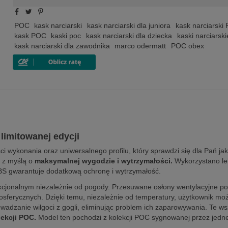
POC
kask narciarski
kask narciarski dla juniora
kask narciarski
kask POC
kaski poc
kask narciarski dla dziecka
kaski narciarski
kask narciarski dla zawodnika
marco odermatt
POC obex
limitowanej edycji
ci wykonania oraz uniwersalnego profilu, który sprawdzi się dla Pań jak
 z myślą o
maksymalnej wygodzie i wytrzymałości.
Wykorzystano lek
BS gwarantuje dodatkową ochronę i wytrzymałość.
nkcjonalnym niezależnie od pogody. Przesuwane osłony wentylacyjne po
sferycznych. Dzięki temu, niezależnie od temperatury, użytkownik moż
adzanie wilgoci z gogli, eliminując problem ich zaparowywania. Te wszy
lekcji POC.
Model ten pochodzi z kolekcji POC sygnowanej przez jedne