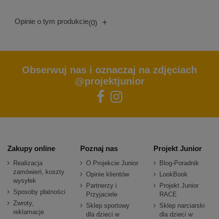
Opinie o tym produkcie
+
(0)
Obserwuj nas i oznaczaj na zdjęciach
@projektjunior
Zakupy online
Poznaj nas
Projekt Junior
Realizacja
O Projekcie Junior
Blog-Poradnik
zamówień, koszty
Opinie klientów
LookBook
wysyłek
Partnerzy i
Projekt Junior
Sposoby płatności
Przyjaciele
RACE
Zwroty,
Sklep sportowy
Sklep narciarski
reklamacje
dla dzieci w
dla dzieci w