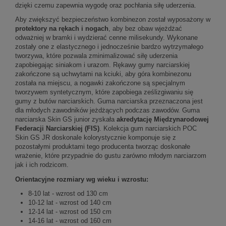
dzięki czemu zapewnia wygodę oraz pochłania siłę uderzenia.
Aby zwiększyć bezpieczeństwo kombinezon został wyposażony w
protektory na rękach i nogach
, aby bez obaw wjeżdżać
odważniej w bramki i wydzierać cenne milisekundy. Wykonane
zostały one z elastycznego i jednocześnie bardzo wytrzymałego
tworzywa, które pozwala zminimalizować siłę uderzenia
zapobiegając siniakom i urazom. Rękawy gumy narciarskiej
zakończone są uchwytami na kciuki, aby góra kombinezonu
została na miejscu, a nogawki zakończone są specjalnym
tworzywem syntetycznym, które zapobiega ześlizgiwaniu się
gumy z butów narciarskich. Guma narciarska przeznaczona jest
dla młodych zawodników jeżdżących podczas zawodów. Guma
narciarska Skin GS junior zyskała
akredytację Międzynarodowej
Federacji Narciarskiej (FIS)
. Kolekcja gum narciarskich POC
Skin GS JR doskonale kolorystycznie komponuje się z
pozostałymi produktami tego producenta tworząc doskonałe
wrażenie, które przypadnie do gustu zarówno młodym narciarzom
jak i ich rodzicom.
Orientacyjne rozmiary wg wieku i wzrostu:
8-10 lat - wzrost od 130 cm
10-12 lat - wzrost od 140 cm
12-14 lat - wzrost od 150 cm
14-16 lat - wzrost od 160 cm