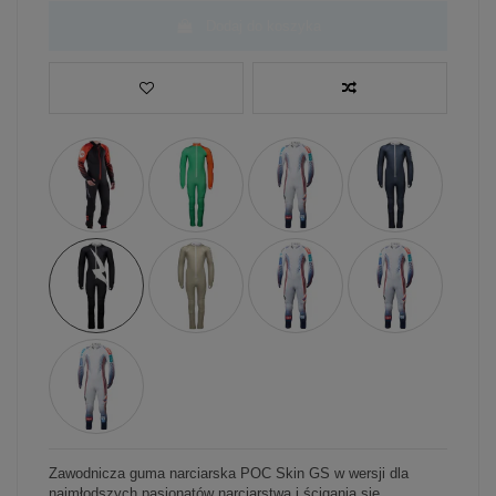
Dodaj do koszyka
Zawodnicza guma narciarska POC Skin GS w wersji dla
najmłodszych pasjonatów narciarstwa i ścigania się.