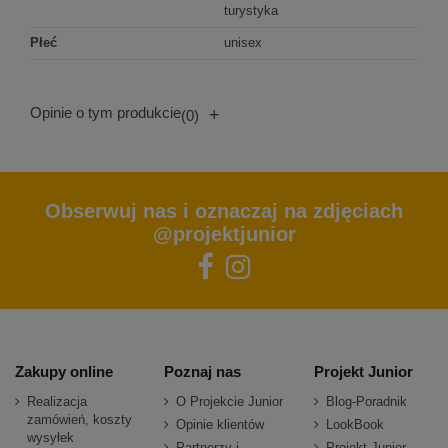
turystyka
Płeć
unisex
Opinie o tym produkcie
+
(0)
Obserwuj nas i oznaczaj na zdjęciach
@projektjunior
Zakupy online
Poznaj nas
Projekt Junior
Realizacja
O Projekcie Junior
Blog-Poradnik
zamówień, koszty
Opinie klientów
LookBook
wysyłek
Partnerzy i
Projekt Junior