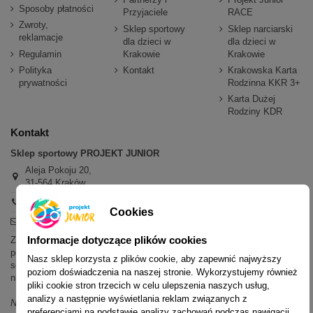
Sposoby płatności
Przyjaciele
RACE
Zwroty,
Sklep sportowy
Sklep narciarski
reklamacje
dla dzieci w
dla dzieci w
Regulamin
Krakowie
Krakowie
Polityka
Kontakt
Krakowska Karta
prywatności
Rodzinna KKR 3+
Karta Dużej
Rodziny KDR
Kontakt
Sklep sportowy PROJEKT JUNIOR
Aleja Pokoju 20,
31-564 Kraków
+48 600 779 897
Cookies
sklep@projektjunior.pl
Informacje dotyczące plików cookies
Zapraszamy do sklepu stacjonarnego:
poniedziałek - piątek: 11.00-19.00
Nasz sklep korzysta z plików cookie, aby zapewnić najwyższy
sobota: 10.00-14.00
poziom doświadczenia na naszej stronie. Wykorzystujemy również
niedziela (każda): nieczynne
pliki cookie stron trzecich w celu ulepszenia naszych usług,
analizy a następnie wyświetlania reklam związanych z
Nie odpowiadamy na wiadomości SMS. W sprawach dotyczących
preferencjami na podstawie analizy zachowań podczas nawigacji.