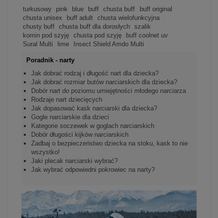
turkusowy
pink
blue
buff
chusta buff
buff original
chusta unisex
buff adult
chusta wielofunkcyjna
chusty buff
chusta buff dla dorosłych
szalik
komin pod szyję
chusta pod szyję
buff coolnet uv
Sural Multi
lime
Insect Shield Amdo Multi
Poradnik - narty
Jak dobrać rodzaj i długość nart dla dziecka?
Jak dobrać rozmiar butów narciarskich dla dziecka?
Dobór nart do poziomu umiejętności młodego narciarza
Rodzaje nart dziecięcych
Jak dopasować kask narciarski dla dziecka?
Gogle narciarskie dla dzieci
Kategorie soczewek w goglach narciarskich
Dobór długości kijków narciarskich
Zadbaj o bezpieczeństwo dziecka na stoku, kask to nie
wszystko!
Jaki plecak narciarski wybrać?
Jak wybrać odpowiedni pokrowiec na narty?