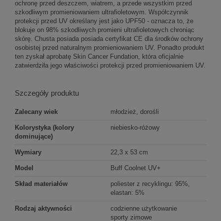
ochronę przed deszczem, wiatrem, a przede wszystkim przed
szkodliwym promieniowaniem ultrafioletowym. Współczynnik
protekcji przed UV określany jest jako UPF50 - oznacza to, że
blokuje on 98% szkodliwych promieni ultrafioletowych chroniąc
skórę. Chusta posiada posiada certyfikat CE dla środków ochrony
osobistej przed naturalnym promieniowaniem UV. Ponadto produkt
ten zyskał aprobatę Skin Cancer Fundation, która oficjalnie
zatwierdziła jego właściwości protekcji przed promieniowaniem UV.
Szczegóły produktu
Zalecany wiek
młodzież, dorośli
Kolorystyka (kolory
niebiesko-różowy
dominujące)
Wymiary
22,3 x 53 cm
Model
Buff Coolnet UV+
Skład materiałów
poliester z recyklingu: 95%,
elastan: 5%
Rodzaj aktywności
codzienne użytkowanie
sporty zimowe