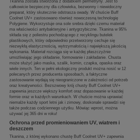
Tkanina została stworzona z dodatkiem permetryny. Jest to
całkowicie bezpieczny dla człowieka, bezwonny i niewidoczny
preparat, który skutecznie odstrasza owady. W chuście Buff
Coolnet UV+ zastosowano również nowoczesną technologię
Polygiene. Wykorzystuje ona sole srebra dzięki czemu materiał
ma właściwości antybakteryjne i antygrzybiczne. Tkanina w 95%
składa się z poliestru pochodzącego z recyklingu butelek
plastikowych, który odpowiednio przetworzony cechuje się
niezwykłą elastycznością, wytrzymałością i największą jakością
wykonania. Materiał rozciąga się w każdej płaszczyźnie
umożliwiając jego składanie, formowanie i zakładanie. Chusta
może służyć jako maska, szalik, komin, czapka, opaska oraz
wiele innych. Ten w pełni ekologiczny produkt można nosić w 12
polecanych przez producenta sposobach, a faktyczne
zastosowanie wydają się nieograniczone w zależności od potrzeb
oraz kreatywności. Bezszwowy krój chusty Buff Coolnet UV+
zapewnia jeszcze większy komfort oraz dopasowanie w każdej
formie oraz w każdych warunkach. W chuście można uprawiać
niemalże każdy sport letni jak i zimowy, doskonale sprawdzi się
także podczas codziennego użytku. Mówiąc wprost, można
używać jej 365 dni w roku!
Ochrona przed promieniowaniem UV, wiatrem i
deszczem
Tkanina, z której wykonano chustę Buff Coolnet UV+ zapewnia