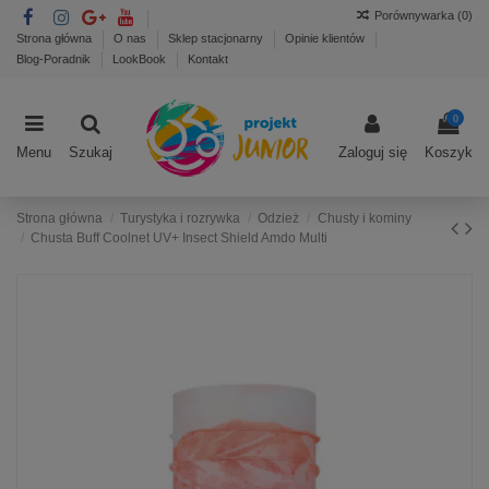
Porównywarka (
0
)
Strona główna
O nas
Sklep stacjonarny
Opinie klientów
Blog-Poradnik
LookBook
Kontakt
0
Menu
Szukaj
Zaloguj się
Koszyk
Strona główna
Turystyka i rozrywka
Odzież
Chusty i kominy
Chusta Buff Coolnet UV+ Insect Shield Amdo Multi