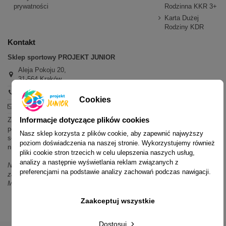
prywatności
Rodzinna KKR 3+
Karta Dużej
Rodziny KDR
Kontakt
Sklep sportowy PROJEKT JUNIOR
Aleja Pokoju 20,
31-564 Kraków
+48 600 779 897
Cookies
sklep@projektjunior.pl
Informacje dotyczące plików cookies
Zapraszamy do sklepu stacjonarnego:
poniedziałek - piątek: 11.00-19.00
Nasz sklep korzysta z plików cookie, aby zapewnić najwyższy
sobota: 10.00-14.00
poziom doświadczenia na naszej stronie. Wykorzystujemy również
niedziela (każda): nieczynne
pliki cookie stron trzecich w celu ulepszenia naszych usług,
analizy a następnie wyświetlania reklam związanych z
Nie odpowiadamy na wiadomości SMS. W sprawach dotyczących
preferencjami na podstawie analizy zachowań podczas nawigacji.
zamówień i oferty prosimy o kontakt mailowy, telefoniczny lub przez
Messenger.
Zaakceptuj wszystkie
Dostosuj