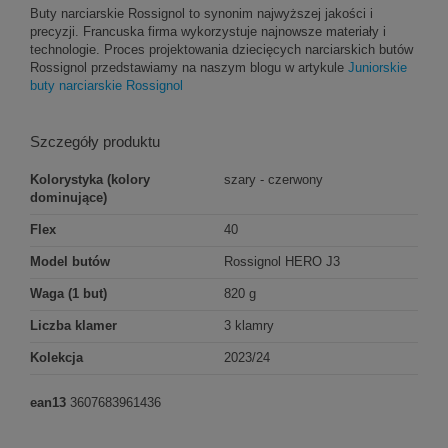
Buty narciarskie Rossignol to synonim najwyższej jakości i
precyzji. Francuska firma wykorzystuje najnowsze materiały i
technologie. Proces projektowania dziecięcych narciarskich butów
Rossignol przedstawiamy na naszym blogu w artykule
Juniorskie
buty narciarskie Rossignol
Szczegóły produktu
Kolorystyka (kolory
szary - czerwony
dominujące)
Flex
40
Model butów
Rossignol HERO J3
Waga (1 but)
820 g
Liczba klamer
3 klamry
Kolekcja
2023/24
ean13
3607683961436