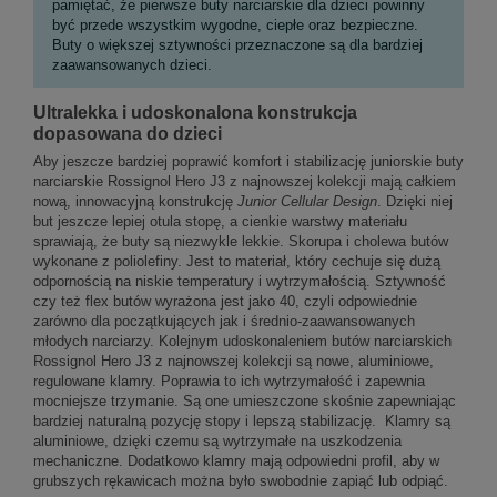
pamiętać, że pierwsze buty narciarskie dla dzieci powinny
być przede wszystkim wygodne, ciepłe oraz bezpieczne.
Buty o większej sztywności przeznaczone są dla bardziej
zaawansowanych dzieci.
Ultralekka i udoskonalona konstrukcja
dopasowana do dzieci
Aby jeszcze bardziej poprawić komfort i stabilizację juniorskie buty
narciarskie Rossignol Hero J3 z najnowszej kolekcji mają całkiem
nową, innowacyjną konstrukcję
Junior Cellular Design
. Dzięki niej
but jeszcze lepiej otula stopę, a cienkie warstwy materiału
sprawiają, że buty są niezwykle lekkie. Skorupa i cholewa butów
wykonane z poliolefiny. Jest to materiał, który cechuje się dużą
odpornością na niskie temperatury i wytrzymałością. Sztywność
czy też flex butów wyrażona jest jako 40, czyli odpowiednie
zarówno dla początkujących jak i średnio-zaawansowanych
młodych narciarzy. Kolejnym udoskonaleniem butów narciarskich
Rossignol Hero J3 z najnowszej kolekcji są nowe, aluminiowe,
regulowane klamry. Poprawia to ich wytrzymałość i zapewnia
mocniejsze trzymanie. Są one umieszczone skośnie zapewniając
bardziej naturalną pozycję stopy i lepszą stabilizację. Klamry są
aluminiowe, dzięki czemu są wytrzymałe na uszkodzenia
mechaniczne. Dodatkowo klamry mają odpowiedni profil, aby w
grubszych rękawicach można było swobodnie zapiąć lub odpiąć.