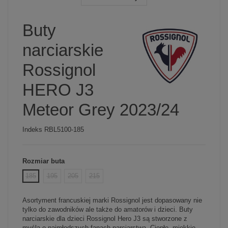
Buty
narciarskie
Rossignol
HERO J3
Meteor Grey 2023/24
Indeks
RBL5100-185
Rozmiar buta
185
195
205
215
Asortyment francuskiej marki Rossignol jest dopasowany nie
tylko do zawodników ale także do amatorów i dzieci. Buty
narciarskie dla dzieci Rossignol Hero J3 są stworzone z
myślą o najmłodszych fanach narciarstwa. Ciepłe, miękkie