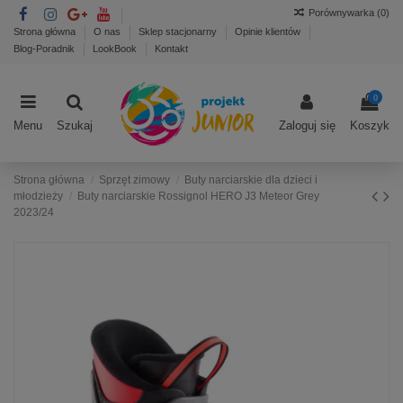
Porównywarka (
0
)
Strona główna
O nas
Sklep stacjonarny
Opinie klientów
Blog-Poradnik
LookBook
Kontakt
0
Menu
Szukaj
Zaloguj się
Koszyk
Strona główna
Sprzęt zimowy
Buty narciarskie dla dzieci i
młodzieży
Buty narciarskie Rossignol HERO J3 Meteor Grey
2023/24