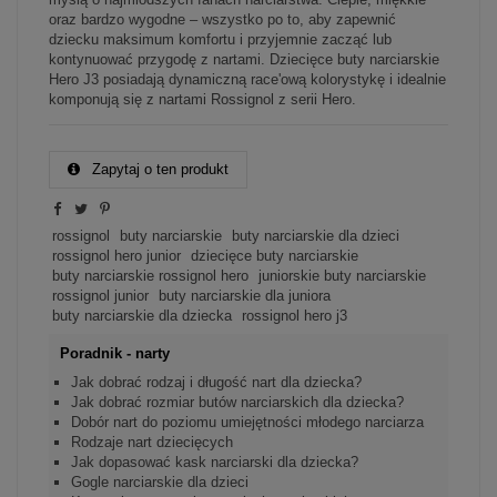
oraz bardzo wygodne – wszystko po to, aby zapewnić
dziecku maksimum komfortu i przyjemnie zacząć lub
kontynuować przygodę z nartami. Dziecięce buty narciarskie
Hero J3 posiadają dynamiczną race'ową kolorystykę i idealnie
komponują się z nartami Rossignol z serii Hero.
Zapytaj o ten produkt
rossignol
buty narciarskie
buty narciarskie dla dzieci
rossignol hero junior
dziecięce buty narciarskie
buty narciarskie rossignol hero
juniorskie buty narciarskie
rossignol junior
buty narciarskie dla juniora
buty narciarskie dla dziecka
rossignol hero j3
Poradnik - narty
Jak dobrać rodzaj i długość nart dla dziecka?
Jak dobrać rozmiar butów narciarskich dla dziecka?
Dobór nart do poziomu umiejętności młodego narciarza
Rodzaje nart dziecięcych
Jak dopasować kask narciarski dla dziecka?
Gogle narciarskie dla dzieci