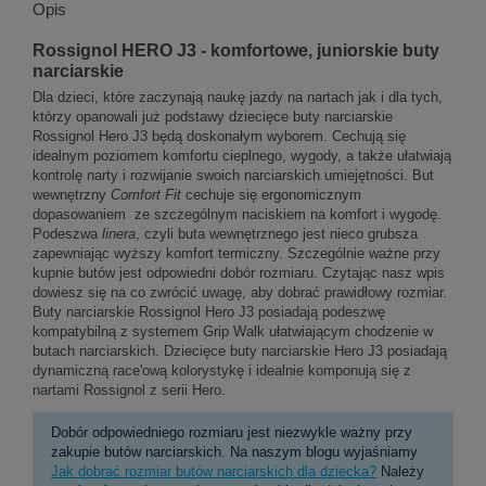
Opis
Rossignol HERO J3 - komfortowe, juniorskie buty
narciarskie
Dla dzieci, które zaczynają naukę jazdy na nartach jak i dla tych,
którzy opanowali już podstawy dziecięce buty narciarskie
Rossignol Hero J3 będą doskonałym wyborem. Cechują się
idealnym poziomem komfortu cieplnego, wygody, a także ułatwiają
kontrolę narty i rozwijanie swoich narciarskich umiejętności. But
wewnętrzny
Comfort Fit
cechuje się ergonomicznym
dopasowaniem ze szczególnym naciskiem na komfort i wygodę.
Podeszwa
linera
, czyli buta wewnętrznego jest nieco grubsza
zapewniając wyższy komfort termiczny. Szczególnie ważne przy
kupnie butów jest odpowiedni dobór rozmiaru. Czytając nasz wpis
dowiesz się na co zwrócić uwagę, aby dobrać prawidłowy rozmiar.
Buty narciarskie Rossignol Hero J3 posiadają podeszwę
kompatybilną z systemem Grip Walk ułatwiającym chodzenie w
butach narciarskich. Dziecięce buty narciarskie Hero J3 posiadają
dynamiczną race'ową kolorystykę i idealnie komponują się z
nartami Rossignol z serii Hero.
Dobór odpowiedniego rozmiaru jest niezwykle ważny przy
zakupie butów narciarskich. Na naszym blogu wyjaśniamy
Jak dobrać rozmiar butów narciarskich dla dziecka?
Należy