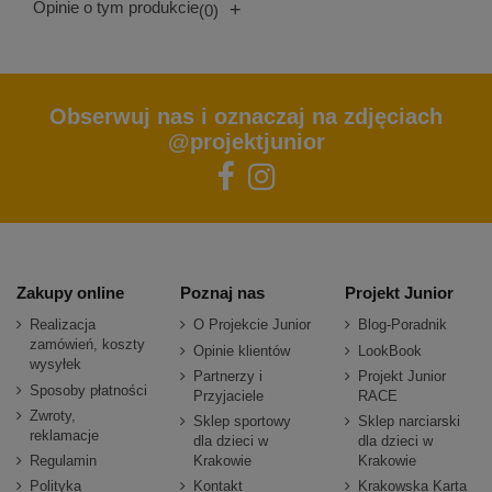
Opinie o tym produkcie
+
(0)
Obserwuj nas i oznaczaj na zdjęciach
@projektjunior
Zakupy online
Poznaj nas
Projekt Junior
Realizacja
O Projekcie Junior
Blog-Poradnik
zamówień, koszty
Opinie klientów
LookBook
wysyłek
Partnerzy i
Projekt Junior
Sposoby płatności
Przyjaciele
RACE
Zwroty,
Sklep sportowy
Sklep narciarski
reklamacje
dla dzieci w
dla dzieci w
Regulamin
Krakowie
Krakowie
Polityka
Kontakt
Krakowska Karta