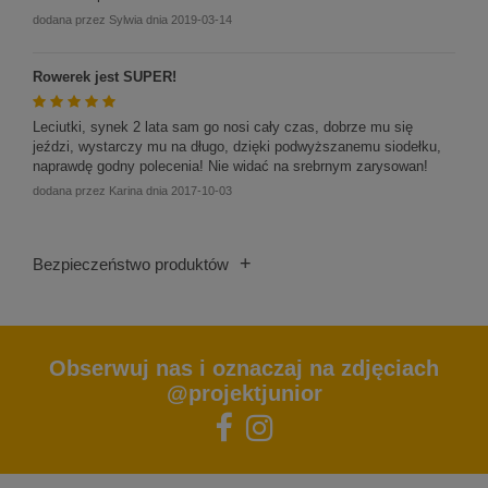
dodana przez
Sylwia
dnia
2019-03-14
Rowerek jest SUPER!
Leciutki, synek 2 lata sam go nosi cały czas, dobrze mu się
jeździ, wystarczy mu na długo, dzięki podwyższanemu siodełku,
naprawdę godny polecenia! Nie widać na srebrnym zarysowan!
dodana przez
Karina
dnia
2017-10-03
+
Bezpieczeństwo produktów
Obserwuj nas i oznaczaj na zdjęciach
@projektjunior