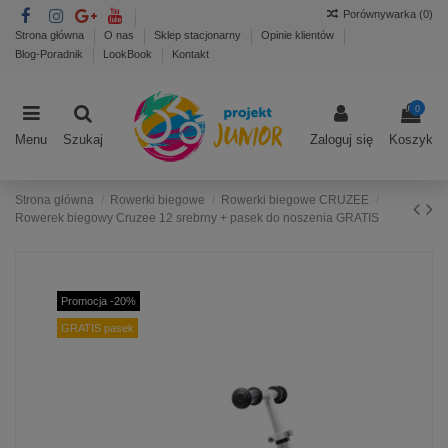
Porównywarka (
0
)
Strona główna
O nas
Sklep stacjonarny
Opinie klientów
Blog-Poradnik
LookBook
Kontakt
0
Menu
Szukaj
Zaloguj się
Koszyk
Strona główna
Rowerki biegowe
Rowerki biegowe CRUZEE
Rowerek biegowy Cruzee 12 srebrny + pasek do noszenia GRATIS
Promocja -20%
GRATIS pasek