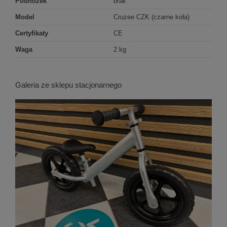
Podnóżek
brak
Model
Cruzee CZK (czarne koła)
Certyfikaty
CE
Waga
2 kg
Galeria ze sklepu stacjonarnego