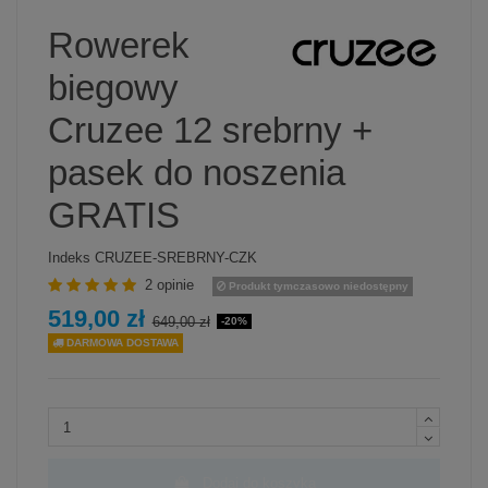
Rowerek
biegowy
Cruzee 12 srebrny +
pasek do noszenia
GRATIS
Indeks
CRUZEE-SREBRNY-CZK
2 opinie
Produkt tymczasowo niedostępny
519,00 zł
649,00 zł
-20%
DARMOWA DOSTAWA
Dodaj do koszyka