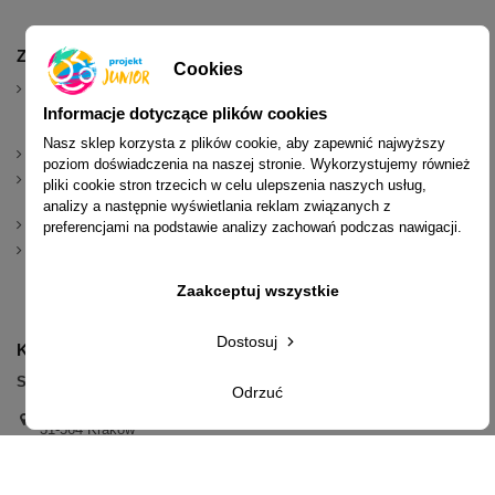
Zakupy online
Poznaj nas
Projekt Junior
Cookies
Realizacja
O Projekcie Junior
Blog-Poradnik
zamówień, koszty
Informacje dotyczące plików cookies
Opinie klientów
LookBook
wysyłek
Partnerzy i
Projekt Junior
Nasz sklep korzysta z plików cookie, aby zapewnić najwyższy
Sposoby płatności
Przyjaciele
RACE
poziom doświadczenia na naszej stronie. Wykorzystujemy również
Zwroty,
pliki cookie stron trzecich w celu ulepszenia naszych usług,
Sklep sportowy
Sklep narciarski
reklamacje
dla dzieci w
dla dzieci w
analizy a następnie wyświetlania reklam związanych z
Regulamin
Krakowie
Krakowie
preferencjami na podstawie analizy zachowań podczas nawigacji.
Polityka
Kontakt
Krakowska Karta
prywatności
Rodzinna KKR 3+
Zaakceptuj wszystkie
Karta Dużej
Rodziny KDR
Dostosuj
Kontakt
Sklep sportowy PROJEKT JUNIOR
Odrzuć
Aleja Pokoju 20,
31-564 Kraków
+48 600 779 897
sklep@projektjunior.pl