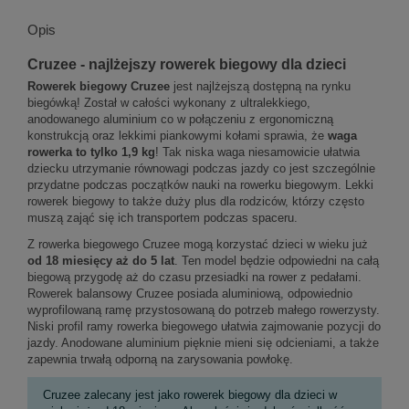
Opis
Cruzee - najlżejszy rowerek biegowy dla dzieci
Rowerek biegowy Cruzee
jest najlżejszą dostępną na rynku
biegówką! Został w całości wykonany z ultralekkiego,
anodowanego aluminium co w połączeniu z ergonomiczną
konstrukcją oraz lekkimi piankowymi kołami sprawia, że
waga
rowerka to tylko 1,9 kg
! Tak niska waga niesamowicie ułatwia
dziecku utrzymanie równowagi podczas jazdy co jest szczególnie
przydatne podczas początków nauki na rowerku biegowym. Lekki
rowerek biegowy to także duży plus dla rodziców, którzy często
muszą zająć się ich transportem podczas spaceru.
Z rowerka biegowego Cruzee mogą korzystać dzieci w wieku już
od 18 miesięcy aż do 5 lat
. Ten model będzie odpowiedni na całą
biegową przygodę aż do czasu przesiadki na rower z pedałami.
Rowerek balansowy Cruzee posiada aluminiową, odpowiednio
wyprofilowaną ramę przystosowaną do potrzeb małego rowerzysty.
Niski profil ramy rowerka biegowego ułatwia zajmowanie pozycji do
jazdy. Anodowane aluminium pięknie mieni się odcieniami, a także
zapewnia trwałą odporną na zarysowania powłokę.
Cruzee zalecany jest jako rowerek biegowy dla dzieci w