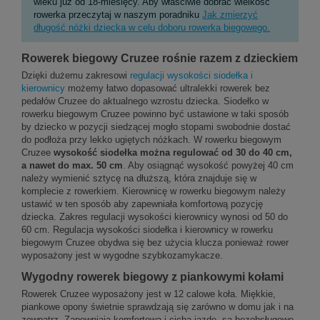
wieku już od 18-miesięcy. Aby właściwie dobrać wielkość
rowerka przeczytaj w naszym poradniku
Jak zmierzyć
długość nóżki dziecka w celu doboru rowerka biegowego.
Rowerek biegowy Cruzee rośnie razem z dzieckiem
Dzięki dużemu zakresowi
regulacji wysokości siodełka i
kierownicy
możemy łatwo dopasować ultralekki rowerek bez
pedałów Cruzee do aktualnego wzrostu dziecka. Siodełko w
rowerku biegowym Cruzee powinno być ustawione w taki sposób
by dziecko w pozycji siedzącej mogło stopami swobodnie dostać
do podłoża przy lekko ugiętych nóżkach. W rowerku biegowym
Cruzee
wysokość siodełka można regulować od 30 do 40 cm,
a nawet do max. 50 cm
. Aby osiągnąć wysokość powyżej 40 cm
należy wymienić sztycę na dłuższą, która znajduje się w
komplecie z rowerkiem. Kierownicę w rowerku biegowym należy
ustawić w ten sposób aby zapewniała komfortową pozycję
dziecka. Zakres regulacji wysokości kierownicy wynosi od 50 do
60 cm. Regulacja wysokości siodełka i kierownicy w rowerku
biegowym Cruzee obydwa się bez użycia klucza ponieważ rower
wyposażony jest w wygodne szybkozamykacze.
Wygodny rowerek biegowy z piankowymi kołami
Rowerek Cruzee wyposażony jest w 12 calowe koła.
Miękkie,
piankowe opony
świetnie sprawdzają się zarówno w domu jak i na
zewnątrz. Zapewniają komfortową i cichą jazdę, są bezobsługowe,